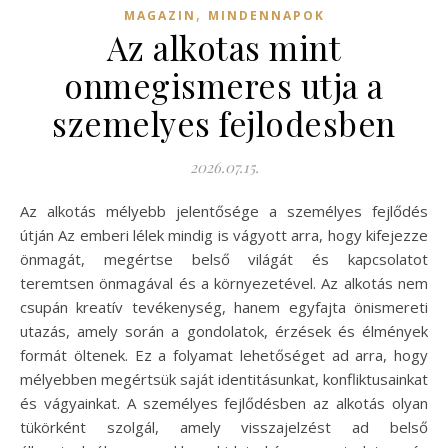
,
MAGAZIN
MINDENNAPOK
Az alkotas mint
onmegismeres utja a
szemelyes fejlodesben
2026.07.15.
Az alkotás mélyebb jelentősége a személyes fejlődés
útján Az emberi lélek mindig is vágyott arra, hogy kifejezze
önmagát, megértse belső világát és kapcsolatot
teremtsen önmagával és a környezetével. Az alkotás nem
csupán kreatív tevékenység, hanem egyfajta önismereti
utazás, amely során a gondolatok, érzések és élmények
formát öltenek. Ez a folyamat lehetőséget ad arra, hogy
mélyebben megértsük saját identitásunkat, konfliktusainkat
és vágyainkat. A személyes fejlődésben az alkotás olyan
tükörként szolgál, amely visszajelzést ad belső