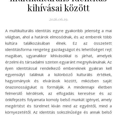
kihívásai között
2026.06.19.
A multikulturális identitás egyre gyakoribb jelenség a mai
világban, ahol a határok elmosódnak, és az emberek több
kultúra találkozásában élnek. Ez az összetett
identitásforma rengeteg gazdagságot és lehetőséget rejt
magában, ugyanakkor kihívásokkal is járhat, amelyek
érzelmi és társadalmi szinten egyaránt megnyilvánulnak. Az
ilyen identitással rendelkező embereknek gyakran kell
egyensúlyt találniuk a különböző kulturális értékek,
hagyományok és elvárások között, miközben saját
önazonosságukat is formálják. A mindennapi életben
felmerülő kérdések, az elfogadás keresése és az
önkifejezés folyamata komoly belső munkát igényel, amely
megértést és türelmet kíván mind az egyéntől, mind a
környezetétől. Az identitás sokszínűsége és annak belső