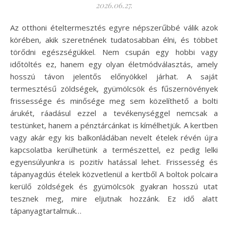
2026.06.27.
Az otthoni ételtermesztés egyre népszerűbbé válik azok
körében, akik szeretnének tudatosabban élni, és többet
törődni egészségükkel. Nem csupán egy hobbi vagy
időtöltés ez, hanem egy olyan életmódválasztás, amely
hosszú távon jelentős előnyökkel járhat. A saját
termesztésű zöldségek, gyümölcsök és fűszernövények
frissessége és minősége meg sem közelíthető a bolti
árukét, ráadásul ezzel a tevékenységgel nemcsak a
testünket, hanem a pénztárcánkat is kímélhetjük. A kertben
vagy akár egy kis balkonládában nevelt ételek révén újra
kapcsolatba kerülhetünk a természettel, ez pedig lelki
egyensúlyunkra is pozitív hatással lehet. Frissesség és
tápanyagdús ételek közvetlenül a kertből A boltok polcaira
kerülő zöldségek és gyümölcsök gyakran hosszú utat
tesznek meg, mire eljutnak hozzánk. Ez idő alatt
tápanyagtartalmuk…