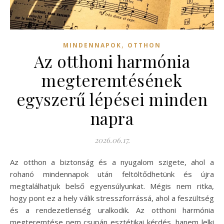
,
MINDENNAPOK
OTTHON
Az otthoni harmónia
megteremtésének
egyszerű lépései minden
napra
2026.06.17.
Az otthon a biztonság és a nyugalom szigete, ahol a
rohanó mindennapok után feltöltődhetünk és újra
megtalálhatjuk belső egyensúlyunkat. Mégis nem ritka,
hogy pont ez a hely válik stresszforrássá, ahol a feszültség
és a rendezetlenség uralkodik. Az otthoni harmónia
megteremtése nem csupán esztétikai kérdés, hanem lelki