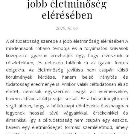
jobb életminőség
elérésében
2026.06.09.
A céltudatosság szerepe a jobb életminőség elérésében A
mindennapok rohanó tempója és a folyamatos kihívások
közepette gyakran érezhetjük úgy, hogy elveszünk a
részletekben, és nehezen találunk rá az igazán fontos
dolgokra. Az életminőség javítása nem csupán külső
körülmények kérdése, hanem belső irányítás és
tudatosság eredménye is. Amikor valaki céltudatosan éli az
életét, nemcsak egyszerűen reagál az eseményekre,
hanem aktívan alakítja saját sorsát. Ez a belső irányító erő
segít abban, hogy a hétköznapi döntéseink összhangban
legyenek hosszú távú vágyainkkal, értékeinkkel és
álmainkkal. Így a céltudatosság nem csupán egy eszköz,
hanem egy életminőséget formáló szemléletmód, amely