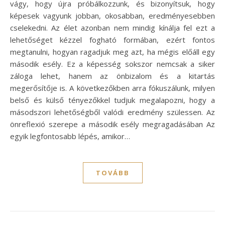
vágy, hogy újra próbálkozzunk, és bizonyítsuk, hogy
képesek vagyunk jobban, okosabban, eredményesebben
cselekedni. Az élet azonban nem mindig kínálja fel ezt a
lehetőséget kézzel fogható formában, ezért fontos
megtanulni, hogyan ragadjuk meg azt, ha mégis előáll egy
második esély. Ez a képesség sokszor nemcsak a siker
záloga lehet, hanem az önbizalom és a kitartás
megerősítője is. A következőkben arra fókuszálunk, milyen
belső és külső tényezőkkel tudjuk megalapozni, hogy a
másodszori lehetőségből valódi eredmény szülessen. Az
önreflexió szerepe a második esély megragadásában Az
egyik legfontosabb lépés, amikor…
TOVÁBB