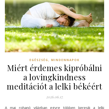
,
EGÉSZSÉG
MINDENNAPOK
Miért érdemes kipróbálni
a lovingkindness
meditációt a lelki békéért
2026.06.17.
A mai rohanó világban egyre többen keresik a lelki