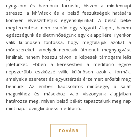
nyugalom és harmónia forrását, hiszen a mindennapi
stressz, a kihívások és a belső feszültségek hatására
könnyen elveszíthetjük egyensúlyunkat. A belső béke
megteremtése nem csupán egy vágyott állapot, hanem
egészségünk és életminőségünk egyik alappillére. Ilyenkor
válik különösen fontossá, hogy megtaláljuk azokat a
módszereket, amelyek nemcsak átmeneti megnyugvást
kínálnak, hanem hosszú távon is képesek támogatni lelki
jólétünket. Ebben a keresésben a meditáció egyre
népszerűbb eszközzé válik, különösen azok a formák,
amelyek a szeretet és együttérzés érzelmeit erősítik meg
bennünk. Az emberi kapcsolatok minősége, a saját
magunkhoz és másokhoz való viszonyunk alapjaiban
határozza meg, milyen belső békét tapasztalunk meg nap
mint nap. Lovingkindness meditáció…
TOVÁBB