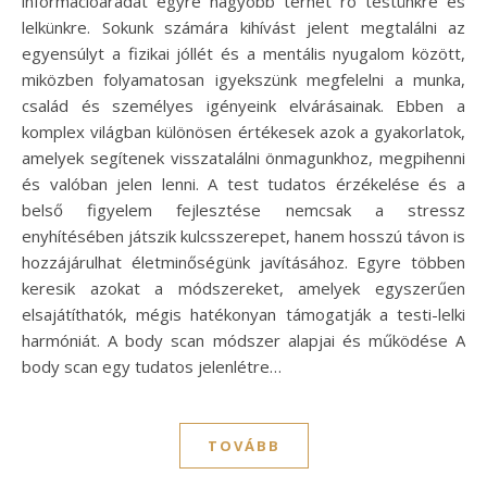
információáradat egyre nagyobb terhet ró testünkre és
lelkünkre. Sokunk számára kihívást jelent megtalálni az
egyensúlyt a fizikai jóllét és a mentális nyugalom között,
miközben folyamatosan igyekszünk megfelelni a munka,
család és személyes igényeink elvárásainak. Ebben a
komplex világban különösen értékesek azok a gyakorlatok,
amelyek segítenek visszatalálni önmagunkhoz, megpihenni
és valóban jelen lenni. A test tudatos érzékelése és a
belső figyelem fejlesztése nemcsak a stressz
enyhítésében játszik kulcsszerepet, hanem hosszú távon is
hozzájárulhat életminőségünk javításához. Egyre többen
keresik azokat a módszereket, amelyek egyszerűen
elsajátíthatók, mégis hatékonyan támogatják a testi-lelki
harmóniát. A body scan módszer alapjai és működése A
body scan egy tudatos jelenlétre…
TOVÁBB