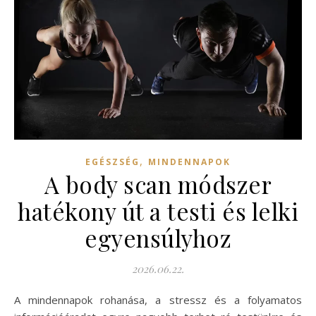
,
EGÉSZSÉG
MINDENNAPOK
A body scan módszer
hatékony út a testi és lelki
egyensúlyhoz
2026.06.22.
A mindennapok rohanása, a stressz és a folyamatos