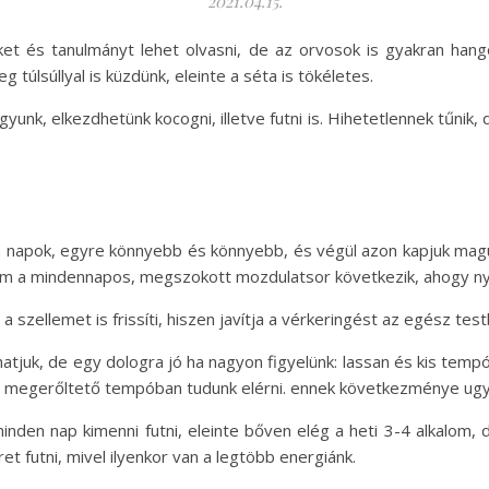
2021.04.15.
et és tanulmányt lehet olvasni, de az orvosok is gyakran hang
úlsúllyal is küzdünk, eleinte a séta is tökéletes.
unk, elkezdhetünk kocogni, illetve futni is. Hihetetlennek tűni
k a napok, egyre könnyebb és könnyebb, és végül azon kapjuk magu
em a mindennapos, megszokott mozdulatsor következik, ahogy nyú
szellemet is frissíti, hiszen javítja a vérkeringést az egész test
atjuk, de egy dologra jó ha nagyon figyelünk: lassan és kis tem
on megerőltető tempóban tudunk elérni. ennek következménye ugya
nden nap kimenni futni, eleinte bőven elég a heti 3-4 alkalom, 
t futni, mivel ilyenkor van a legtöbb energiánk.