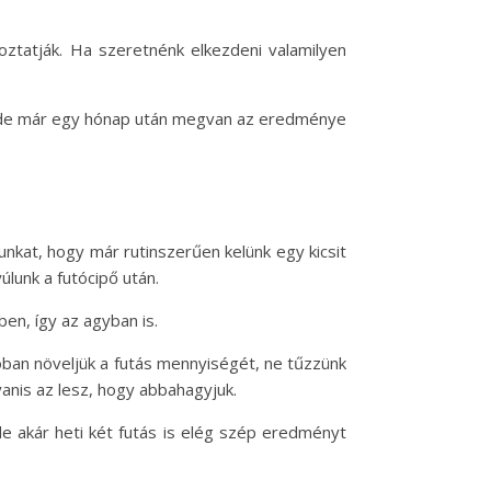
oztatják. Ha szeretnénk elkezdeni valamilyen
k, de már egy hónap után megvan az eredménye
nkat, hogy már rutinszerűen kelünk egy kicsit
lunk a futócipő után.
ben, így az agyban is.
póban növeljük a futás mennyiségét, ne tűzzünk
nis az lesz, hogy abbahagyjuk.
de akár heti két futás is elég szép eredményt