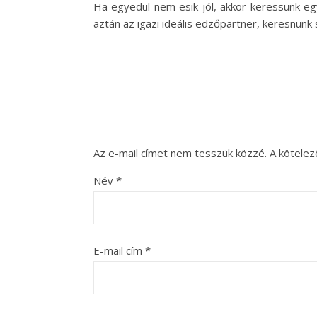
Ha egyedül nem esik jól, akkor keressünk eg
aztán az igazi ideális edzőpartner, keresnünk s
Az e-mail címet nem tesszük közzé.
A kötele
Név
*
E-mail cím
*