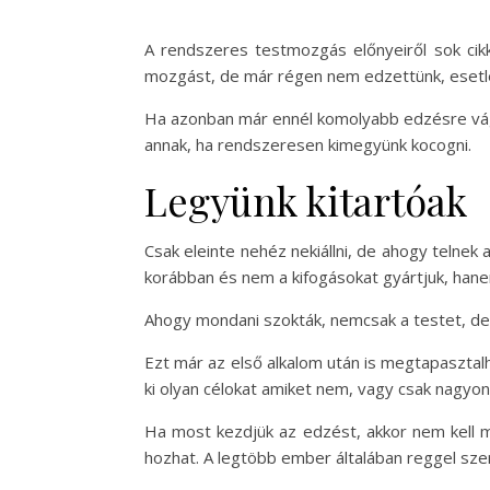
A rendszeres testmozgás előnyeiről sok cikk
mozgást, de már régen nem edzettünk, esetleg t
Ha azonban már ennél komolyabb edzésre vágy
annak, ha rendszeresen kimegyünk kocogni.
Legyünk kitartóak
Csak eleinte nehéz nekiállni, de ahogy telne
korábban és nem a kifogásokat gyártjuk, han
Ahogy mondani szokták, nemcsak a testet, de a 
Ezt már az első alkalom után is megtapasztalh
ki olyan célokat amiket nem, vagy csak nagy
Ha most kezdjük az edzést, akkor nem kell mi
hozhat. A legtöbb ember általában reggel szere