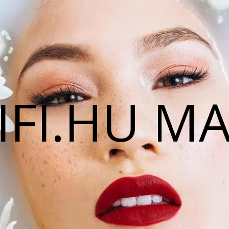
IFI.HU M