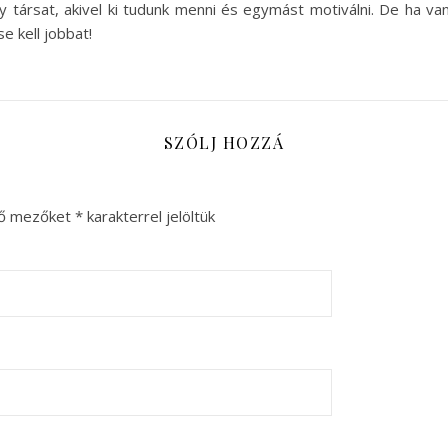
y társat, akivel ki tudunk menni és egymást motiválni. De ha va
e kell jobbat!
SZÓLJ HOZZÁ
ző mezőket
*
karakterrel jelöltük