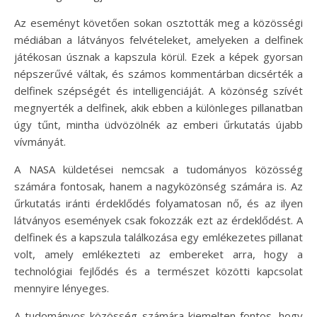
Az eseményt követően sokan osztották meg a közösségi
médiában a látványos felvételeket, amelyeken a delfinek
játékosan úsznak a kapszula körül. Ezek a képek gyorsan
népszerűvé váltak, és számos kommentárban dicsérték a
delfinek szépségét és intelligenciáját. A közönség szívét
megnyerték a delfinek, akik ebben a különleges pillanatban
úgy tűnt, mintha üdvözölnék az emberi űrkutatás újabb
vívmányát.
A NASA küldetései nemcsak a tudományos közösség
számára fontosak, hanem a nagyközönség számára is. Az
űrkutatás iránti érdeklődés folyamatosan nő, és az ilyen
látványos események csak fokozzák ezt az érdeklődést. A
delfinek és a kapszula találkozása egy emlékezetes pillanat
volt, amely emlékezteti az embereket arra, hogy a
technológiai fejlődés és a természet közötti kapcsolat
mennyire lényeges.
A tudományos közösség számára kiemelten fontos, hogy