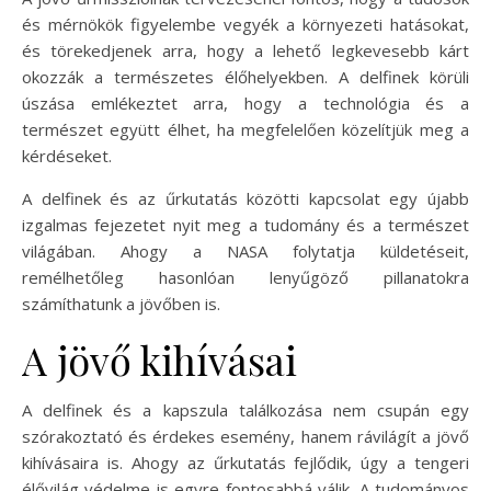
és mérnökök figyelembe vegyék a környezeti hatásokat,
és törekedjenek arra, hogy a lehető legkevesebb kárt
okozzák a természetes élőhelyekben. A delfinek körüli
úszása emlékeztet arra, hogy a technológia és a
természet együtt élhet, ha megfelelően közelítjük meg a
kérdéseket.
A delfinek és az űrkutatás közötti kapcsolat egy újabb
izgalmas fejezetet nyit meg a tudomány és a természet
világában. Ahogy a NASA folytatja küldetéseit,
remélhetőleg hasonlóan lenyűgöző pillanatokra
számíthatunk a jövőben is.
A jövő kihívásai
A delfinek és a kapszula találkozása nem csupán egy
szórakoztató és érdekes esemény, hanem rávilágít a jövő
kihívásaira is. Ahogy az űrkutatás fejlődik, úgy a tengeri
élővilág védelme is egyre fontosabbá válik. A tudományos