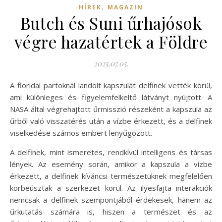
,
HÍREK
MAGAZIN
Butch és Suni űrhajósok
végre hazatértek a Földre
2025.07.05.
A floridai partoknál landolt kapszulát delfinek vették körül,
ami különleges és figyelemfelkeltő látványt nyújtott. A
NASA által végrehajtott űrmisszió részeként a kapszula az
űrből való visszatérés után a vízbe érkezett, és a delfinek
viselkedése számos embert lenyűgözött.
A delfinek, mint ismeretes, rendkívül intelligens és társas
lények. Az esemény során, amikor a kapszula a vízbe
érkezett, a delfinek kíváncsi természetüknek megfelelően
körbeúsztak a szerkezet körül. Az ilyesfajta interakciók
nemcsak a delfinek szempontjából érdekesek, hanem az
űrkutatás számára is, hiszen a természet és az