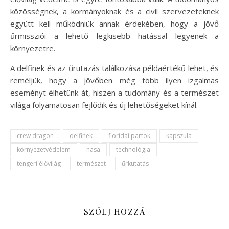
közösségnek, a kormányoknak és a civil szervezeteknek
együtt kell működniük annak érdekében, hogy a jövő
űrmissziói a lehető legkisebb hatással legyenek a
környezetre.
A delfinek és az űrutazás találkozása példaértékű lehet, és
reméljük, hogy a jövőben még több ilyen izgalmas
eseményt élhetünk át, hiszen a tudomány és a természet
világa folyamatosan fejlődik és új lehetőségeket kínál.
crew dragon
delfinek
floridai partok
kapszula
környezetvédelem
nasa
technológia
tengeri élővilág
természet
űrkutatás
SZÓLJ HOZZÁ