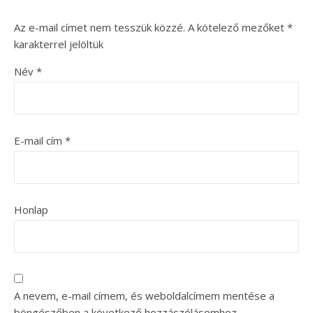
Az e-mail címet nem tesszük közzé.
A kötelező mezőket
*
karakterrel jelöltük
Név
*
E-mail cím
*
Honlap
A nevem, e-mail címem, és weboldalcímem mentése a
böngészőben a következő hozzászólásomhoz.