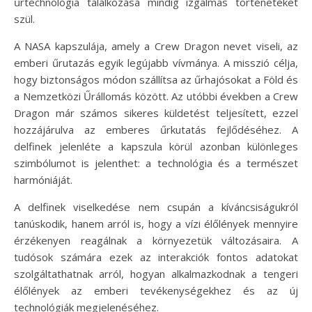
űrtechnológia találkozása mindig izgalmas történeteket
szül.
A NASA kapszulája, amely a Crew Dragon nevet viseli, az
emberi űrutazás egyik legújabb vívmánya. A misszió célja,
hogy biztonságos módon szállítsa az űrhajósokat a Föld és
a Nemzetközi Űrállomás között. Az utóbbi években a Crew
Dragon már számos sikeres küldetést teljesített, ezzel
hozzájárulva az emberes űrkutatás fejlődéséhez. A
delfinek jelenléte a kapszula körül azonban különleges
szimbólumot is jelenthet: a technológia és a természet
harmóniáját.
A delfinek viselkedése nem csupán a kíváncsiságukról
tanúskodik, hanem arról is, hogy a vízi élőlények mennyire
érzékenyen reagálnak a környezetük változásaira. A
tudósok számára ezek az interakciók fontos adatokat
szolgáltathatnak arról, hogyan alkalmazkodnak a tengeri
élőlények az emberi tevékenységekhez és az új
technológiák megjelenéséhez.