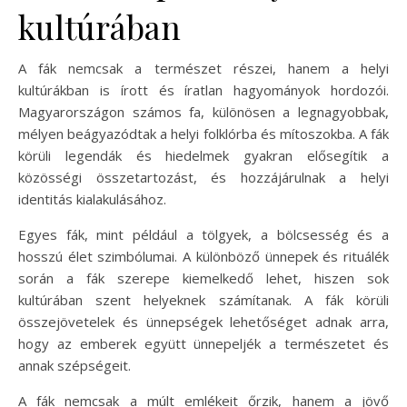
kultúrában
A fák nemcsak a természet részei, hanem a helyi
kultúrákban is írott és íratlan hagyományok hordozói.
Magyarországon számos fa, különösen a legnagyobbak,
mélyen beágyazódtak a helyi folklórba és mítoszokba. A fák
körüli legendák és hiedelmek gyakran elősegítik a
közösségi összetartozást, és hozzájárulnak a helyi
identitás kialakulásához.
Egyes fák, mint például a tölgyek, a bölcsesség és a
hosszú élet szimbólumai. A különböző ünnepek és rituálék
során a fák szerepe kiemelkedő lehet, hiszen sok
kultúrában szent helyeknek számítanak. A fák körüli
összejövetelek és ünnepségek lehetőséget adnak arra,
hogy az emberek együtt ünnepeljék a természetet és
annak szépségeit.
A fák nemcsak a múlt emlékeit őrzik, hanem a jövő