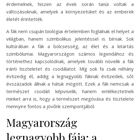
érdemelnek, hiszen az évek során tanúi voltak a
változásoknak, amelyek a környezetüket és az emberek
életét érintették.
A fák nem csupán biológiai értelemben foglalnak el helyet a
világban, hanem szimbolikus jelentéssel is bírnak. Sok
kultúrában a fák a bölcsesség, az élet és a kitartás
szimbólumai. Magyarországon számos legendához és
történethez kapcsolódnak, amelyek tovább növelik a fák
iránti tiszteletet és csodálatot. Míg sok fa csak néhány
évtizedig él, addig a legnagyobb fáknak évtizedek, sőt
évszázadok állnak a hátuk mögött. Ezek a fák nemcsak a
természet csodáit képviselik, hanem emlékeztetnek
minket arra is, hogy a természet megóvása és tisztelete
mennyire fontos a jövőnk szempontjából.
Magyarország
legnagyobb fája: a