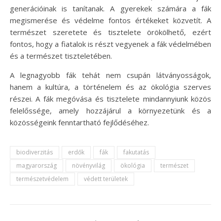
generációinak is tanítanak. A gyerekek számára a fák
megismerése és védelme fontos értékeket közvetít. A
természet szeretete és tisztelete örökölhető, ezért
fontos, hogy a fiatalok is részt vegyenek a fák védelmében
és a természet tiszteletében.
A legnagyobb fák tehát nem csupán látványosságok,
hanem a kultúra, a történelem és az ökológia szerves
részei. A fák megóvása és tisztelete mindannyiunk közös
felelőssége, amely hozzájárul a környezetünk és a
közösségeink fenntartható fejlődéséhez.
biodiverzitás
erdők
fák
fakutatás
magyarország
növényvilág
ökológia
természet
természetvédelem
védett területek