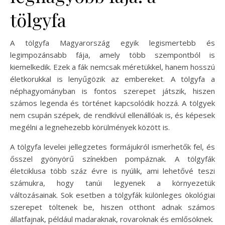
tölgyfa
A tölgyfa Magyarország egyik legismertebb és
legimpozánsabb fája, amely több szempontból is
kiemelkedik. Ezek a fák nemcsak méretükkel, hanem hosszú
életkorukkal is lenyűgözik az embereket. A tölgyfa a
néphagyományban is fontos szerepet játszik, hiszen
számos legenda és történet kapcsolódik hozzá. A tölgyek
nem csupán szépek, de rendkívül ellenállóak is, és képesek
megélni a legnehezebb körülmények között is.
A tölgyfa levelei jellegzetes formájukról ismerhetők fel, és
ősszel gyönyörű színekben pompáznak. A tölgyfák
életciklusa több száz évre is nyúlik, ami lehetővé teszi
számukra, hogy tanúi legyenek a környezetük
változásainak. Sok esetben a tölgyfák különleges ökológiai
szerepet töltenek be, hiszen otthont adnak számos
állatfajnak, például madaraknak, rovaroknak és emlősöknek.