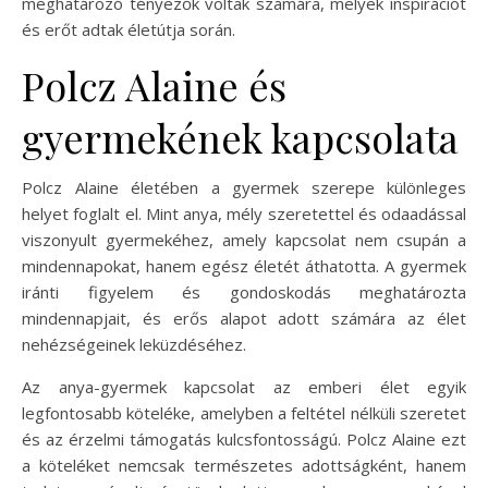
meghatározó tényezők voltak számára, melyek inspirációt
és erőt adtak életútja során.
Polcz Alaine és
gyermekének kapcsolata
Polcz Alaine életében a gyermek szerepe különleges
helyet foglalt el. Mint anya, mély szeretettel és odaadással
viszonyult gyermekéhez, amely kapcsolat nem csupán a
mindennapokat, hanem egész életét áthatotta. A gyermek
iránti figyelem és gondoskodás meghatározta
mindennapjait, és erős alapot adott számára az élet
nehézségeinek leküzdéséhez.
Az anya-gyermek kapcsolat az emberi élet egyik
legfontosabb köteléke, amelyben a feltétel nélküli szeretet
és az érzelmi támogatás kulcsfontosságú. Polcz Alaine ezt
a köteléket nemcsak természetes adottságként, hanem