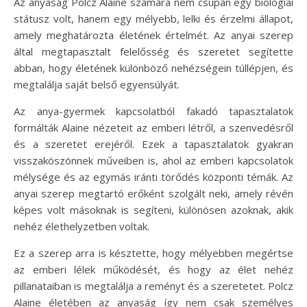
Az anyaság Polcz Alaine számára nem csupán egy biológiai
státusz volt, hanem egy mélyebb, lelki és érzelmi állapot,
amely meghatározta életének értelmét. Az anyai szerep
által megtapasztalt felelősség és szeretet segítette
abban, hogy életének különböző nehézségein túllépjen, és
megtalálja saját belső egyensúlyát.
Az anya-gyermek kapcsolatból fakadó tapasztalatok
formálták Alaine nézeteit az emberi létről, a szenvedésről
és a szeretet erejéről. Ezek a tapasztalatok gyakran
visszaköszönnek műveiben is, ahol az emberi kapcsolatok
mélysége és az egymás iránti törődés központi témák. Az
anyai szerep megtartó erőként szolgált neki, amely révén
képes volt másoknak is segíteni, különösen azoknak, akik
nehéz élethelyzetben voltak.
Ez a szerep arra is késztette, hogy mélyebben megértse
az emberi lélek működését, és hogy az élet nehéz
pillanataiban is megtalálja a reményt és a szeretetet. Polcz
Alaine életében az anyaság így nem csak személyes