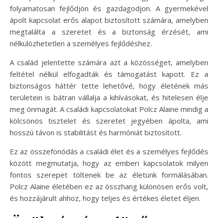
folyamatosan fejlődjön és gazdagodjon. A gyermekével
ápolt kapcsolat erős alapot biztosított számára, amelyben
megtalálta a szeretet és a biztonság érzését, ami
nélkülözhetetlen a személyes fejlődéshez.
A család jelentette számára azt a közösséget, amelyben
feltétel nélkül elfogadták és támogatást kapott. Ez a
biztonságos háttér tette lehetővé, hogy életének más
területein is bátran vállalja a kihívásokat, és hitelesen élje
meg önmagát. A családi kapcsolatokat Polcz Alaine mindig a
kölcsönös tisztelet és szeretet jegyében ápolta, ami
hosszú távon is stabilitást és harmóniát biztosított.
Ez az összefonódás a családi élet és a személyes fejlődés
között megmutatja, hogy az emberi kapcsolatok milyen
fontos szerepet töltenek be az életünk formálásában.
Polcz Alaine életében ez az összhang különösen erős volt,
és hozzájárult ahhoz, hogy teljes és értékes életet éljen.