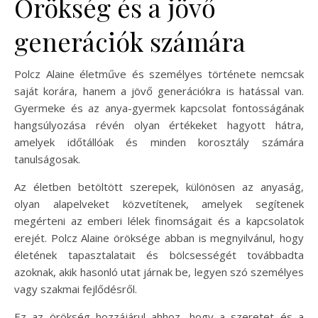
Örökség és a jövő
generációk számára
Polcz Alaine életműve és személyes története nemcsak
saját korára, hanem a jövő generációkra is hatással van.
Gyermeke és az anya-gyermek kapcsolat fontosságának
hangsúlyozása révén olyan értékeket hagyott hátra,
amelyek időtállóak és minden korosztály számára
tanulságosak.
Az életben betöltött szerepek, különösen az anyaság,
olyan alapelveket közvetítenek, amelyek segítenek
megérteni az emberi lélek finomságait és a kapcsolatok
erejét. Polcz Alaine öröksége abban is megnyilvánul, hogy
életének tapasztalatait és bölcsességét továbbadta
azoknak, akik hasonló utat járnak be, legyen szó személyes
vagy szakmai fejlődésről.
Ez az örökség hozzájárul ahhoz, hogy a szeretet és a