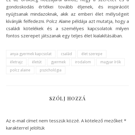
gondoskodás értékei tovább éljenek, és inspirációt
nyújtsanak mindazoknak, akik az emberi élet mélységeit
kívánják felfedezni. Polcz Alaine példája azt mutatja, hogy a
családi kötelékek és a személyes kapcsolatok milyen
fontos szerepet játszanak egy teljes élet kialakításában.
anya-gyermek kapcsolat
család
élet szerepe
életrajz
életút
gyermek
irodalom
magyar írók
polcz alaine
pszichológia
SZÓLJ HOZZÁ
Az e-mail címet nem tesszük közzé.
A kötelező mezőket
*
karakterrel jelöltük