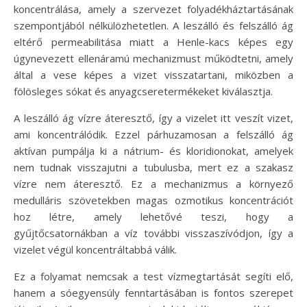
koncentrálása, amely a szervezet folyadékháztartásának
szempontjából nélkülözhetetlen. A leszálló és felszálló ág
eltérő permeabilitása miatt a Henle-kacs képes egy
úgynevezett ellenáramú mechanizmust működtetni, amely
által a vese képes a vizet visszatartani, miközben a
fölösleges sókat és anyagcseretermékeket kiválasztja.
A leszálló ág vízre áteresztő, így a vizelet itt veszít vizet,
ami koncentrálódik. Ezzel párhuzamosan a felszálló ág
aktívan pumpálja ki a nátrium- és kloridionokat, amelyek
nem tudnak visszajutni a tubulusba, mert ez a szakasz
vízre nem áteresztő. Ez a mechanizmus a környező
medulláris szövetekben magas ozmotikus koncentrációt
hoz létre, amely lehetővé teszi, hogy a
gyűjtőcsatornákban a víz további visszaszívódjon, így a
vizelet végül koncentráltabbá válik.
Ez a folyamat nemcsak a test vízmegtartását segíti elő,
hanem a sóegyensúly fenntartásában is fontos szerepet