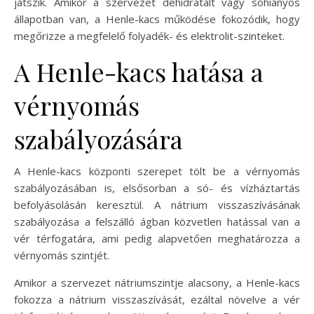
játszik. Amikor a szervezet dehidratált vagy sóhiányos
állapotban van, a Henle-kacs működése fokozódik, hogy
megőrizze a megfelelő folyadék- és elektrolit-szinteket.
A Henle-kacs hatása a
vérnyomás
szabályozására
A Henle-kacs központi szerepet tölt be a vérnyomás
szabályozásában is, elsősorban a só- és vízháztartás
befolyásolásán keresztül. A nátrium visszaszívásának
szabályozása a felszálló ágban közvetlen hatással van a
vér térfogatára, ami pedig alapvetően meghatározza a
vérnyomás szintjét.
Amikor a szervezet nátriumszintje alacsony, a Henle-kacs
fokozza a nátrium visszaszívását, ezáltal növelve a vér