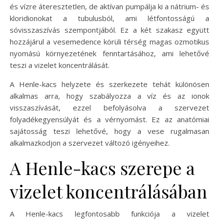
és vízre áteresztetlen, de aktívan pumpálja ki a nátrium- és
kloridionokat a tubulusból, ami létfontosságú a
sóvisszaszívás szempontjából. Ez a két szakasz együtt
hozzájárul a vesemedence körüli térség magas ozmotikus
nyomású környezetének fenntartásához, ami lehetővé
teszi a vizelet koncentrálását.
A Henle-kacs helyzete és szerkezete tehát különösen
alkalmas arra, hogy szabályozza a víz és az ionok
visszaszívását, ezzel befolyásolva a szervezet
folyadékegyensúlyát és a vérnyomást. Ez az anatómiai
sajátosság teszi lehetővé, hogy a vese rugalmasan
alkalmazkodjon a szervezet változó igényeihez.
A Henle-kacs szerepe a
vizelet koncentrálásában
A Henle-kacs legfontosabb funkciója a vizelet