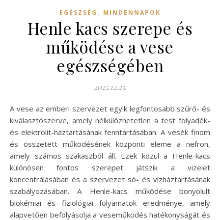
,
EGÉSZSÉG
MINDENNAPOK
Henle kacs szerepe és
működése a vese
egészségében
2025.12.25.
A vese az emberi szervezet egyik legfontosabb szűrő- és
kiválasztószerve, amely nélkülözhetetlen a test folyadék-
és elektrolit-háztartásának fenntartásában. A vesék finom
és összetett működésének központi eleme a nefron,
amely számos szakaszból áll. Ezek közül a Henle-kacs
különösen fontos szerepet játszik a vizelet
koncentrálásában és a szervezet só- és vízháztartásának
szabályozásában. A Henle-kacs működése bonyolult
biokémiai és fiziológiai folyamatok eredménye, amely
alapvetően befolyásolja a veseműködés hatékonyságát és