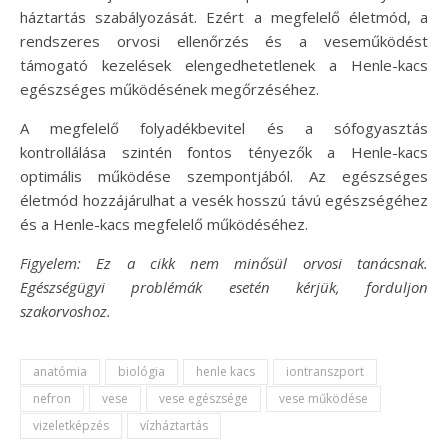
háztartás szabályozását. Ezért a megfelelő életmód, a
rendszeres orvosi ellenőrzés és a veseműködést
támogató kezelések elengedhetetlenek a Henle-kacs
egészséges működésének megőrzéséhez.
A megfelelő folyadékbevitel és a sófogyasztás
kontrollálása szintén fontos tényezők a Henle-kacs
optimális működése szempontjából. Az egészséges
életmód hozzájárulhat a vesék hosszú távú egészségéhez
és a Henle-kacs megfelelő működéséhez.
Figyelem: Ez a cikk nem minősül orvosi tanácsnak.
Egészségügyi problémák esetén kérjük, forduljon
szakorvoshoz.
anatómia
biológia
henle kacs
iontranszport
nefron
vese
vese egészsége
vese működése
vizeletképzés
vízháztartás