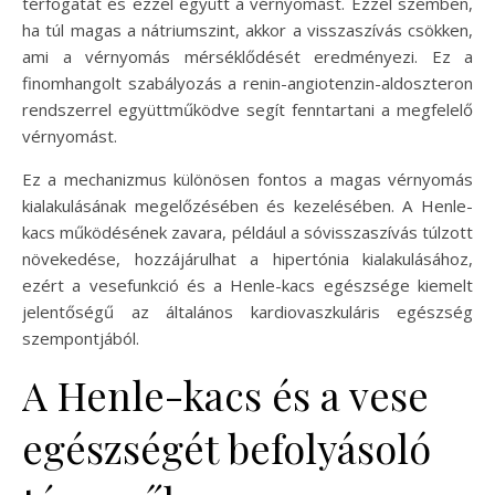
térfogatát és ezzel együtt a vérnyomást. Ezzel szemben,
ha túl magas a nátriumszint, akkor a visszaszívás csökken,
ami a vérnyomás mérséklődését eredményezi. Ez a
finomhangolt szabályozás a renin-angiotenzin-aldoszteron
rendszerrel együttműködve segít fenntartani a megfelelő
vérnyomást.
Ez a mechanizmus különösen fontos a magas vérnyomás
kialakulásának megelőzésében és kezelésében. A Henle-
kacs működésének zavara, például a sóvisszaszívás túlzott
növekedése, hozzájárulhat a hipertónia kialakulásához,
ezért a vesefunkció és a Henle-kacs egészsége kiemelt
jelentőségű az általános kardiovaszkuláris egészség
szempontjából.
A Henle-kacs és a vese
egészségét befolyásoló