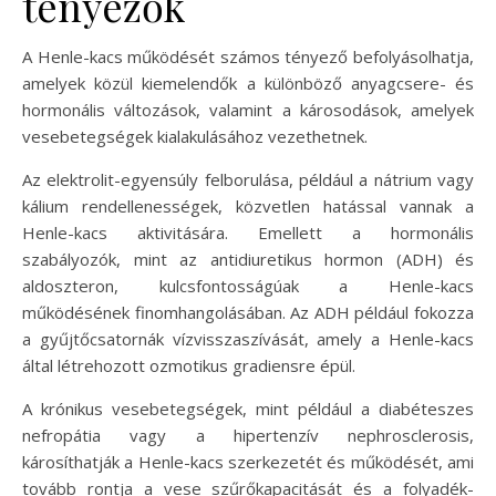
tényezők
A Henle-kacs működését számos tényező befolyásolhatja,
amelyek közül kiemelendők a különböző anyagcsere- és
hormonális változások, valamint a károsodások, amelyek
vesebetegségek kialakulásához vezethetnek.
Az elektrolit-egyensúly felborulása, például a nátrium vagy
kálium rendellenességek, közvetlen hatással vannak a
Henle-kacs aktivitására. Emellett a hormonális
szabályozók, mint az antidiuretikus hormon (ADH) és
aldoszteron, kulcsfontosságúak a Henle-kacs
működésének finomhangolásában. Az ADH például fokozza
a gyűjtőcsatornák vízvisszaszívását, amely a Henle-kacs
által létrehozott ozmotikus gradiensre épül.
A krónikus vesebetegségek, mint például a diabéteszes
nefropátia vagy a hipertenzív nephrosclerosis,
károsíthatják a Henle-kacs szerkezetét és működését, ami
tovább rontja a vese szűrőkapacitását és a folyadék-