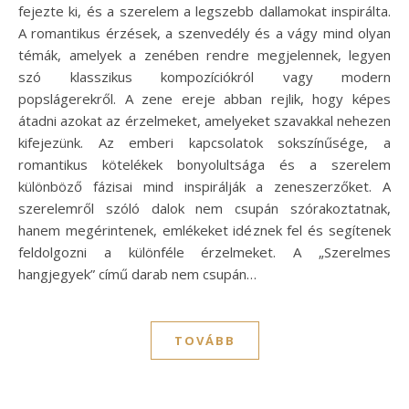
fejezte ki, és a szerelem a legszebb dallamokat inspirálta.
A romantikus érzések, a szenvedély és a vágy mind olyan
témák, amelyek a zenében rendre megjelennek, legyen
szó klasszikus kompozíciókról vagy modern
popslágerekről. A zene ereje abban rejlik, hogy képes
átadni azokat az érzelmeket, amelyeket szavakkal nehezen
kifejezünk. Az emberi kapcsolatok sokszínűsége, a
romantikus kötelékek bonyolultsága és a szerelem
különböző fázisai mind inspirálják a zeneszerzőket. A
szerelemről szóló dalok nem csupán szórakoztatnak,
hanem megérintenek, emlékeket idéznek fel és segítenek
feldolgozni a különféle érzelmeket. A „Szerelmes
hangjegyek” című darab nem csupán…
TOVÁBB