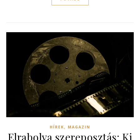
,
HÍREK
MAGAZIN
Elrabolva szereposztás: Ki