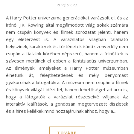
2025.02.24.
A Harry Potter univerzuma generációkat varázsolt el, és az
írónő, J.K. Rowling által megálmodott világ sokak számára
nem csupán könyvek és filmek sorozatát jelenti, hanem
egy életérzést is. A varázslatos világban található
helyszínek, karakterek és történetek iránti szenvedély nem
csupán a fiatalok körében népszerű, hanem a felnőttek is
szívesen merülnek el ebben a fantáziadús univerzumban.
Az élmények, amelyeket a Harry Potter múzeumban
élhetünk át, felejthetetlenek és mély benyomást
gyakorolnak a látogatókra. A múzeum nem csupán a filmek
és könyvek világát idézi fel, hanem lehetőséget ad arra is,
hogy a látogatók a varázslat részeseivé váljanak. Az
interaktív kiállítások, a gondosan megtervezett díszletek
és a híres kellékek mind hozzájárulnak ahhoz, hogy a…
TOVÁBB