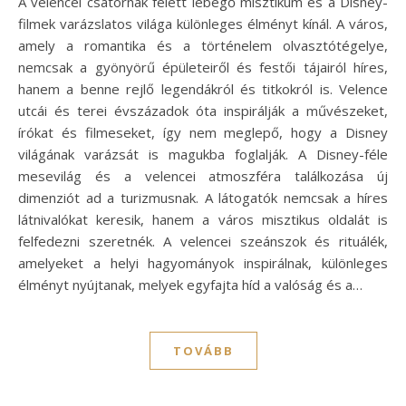
A velencei csatornák felett lebegő misztikum és a Disney-
filmek varázslatos világa különleges élményt kínál. A város,
amely a romantika és a történelem olvasztótégelye,
nemcsak a gyönyörű épületeiről és festői tájairól híres,
hanem a benne rejlő legendákról és titkokról is. Velence
utcái és terei évszázadok óta inspirálják a művészeket,
írókat és filmeseket, így nem meglepő, hogy a Disney
világának varázsát is magukba foglalják. A Disney-féle
mesevilág és a velencei atmoszféra találkozása új
dimenziót ad a turizmusnak. A látogatók nemcsak a híres
látnivalókat keresik, hanem a város misztikus oldalát is
felfedezni szeretnék. A velencei szeánszok és rituálék,
amelyeket a helyi hagyományok inspirálnak, különleges
élményt nyújtanak, melyek egyfajta híd a valóság és a…
TOVÁBB