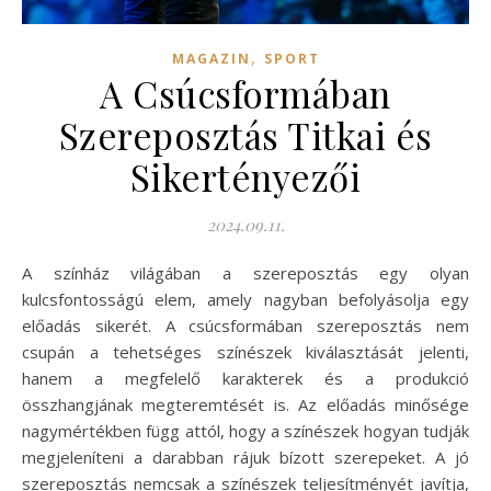
,
MAGAZIN
SPORT
A Csúcsformában
Szereposztás Titkai és
Sikertényezői
2024.09.11.
A színház világában a szereposztás egy olyan
kulcsfontosságú elem, amely nagyban befolyásolja egy
előadás sikerét. A csúcsformában szereposztás nem
csupán a tehetséges színészek kiválasztását jelenti,
hanem a megfelelő karakterek és a produkció
összhangjának megteremtését is. Az előadás minősége
nagymértékben függ attól, hogy a színészek hogyan tudják
megjeleníteni a darabban rájuk bízott szerepeket. A jó
szereposztás nemcsak a színészek teljesítményét javítja,