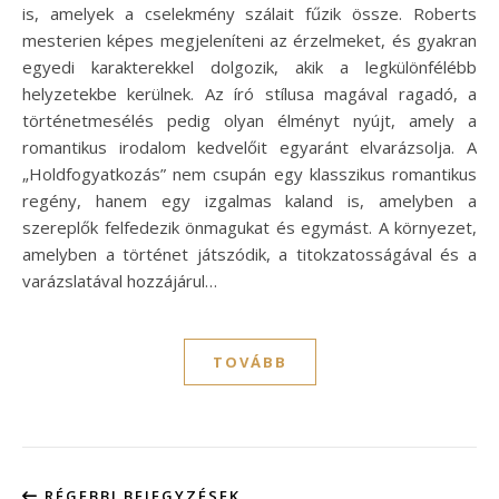
is, amelyek a cselekmény szálait fűzik össze. Roberts
mesterien képes megjeleníteni az érzelmeket, és gyakran
egyedi karakterekkel dolgozik, akik a legkülönfélébb
helyzetekbe kerülnek. Az író stílusa magával ragadó, a
történetmesélés pedig olyan élményt nyújt, amely a
romantikus irodalom kedvelőit egyaránt elvarázsolja. A
„Holdfogyatkozás” nem csupán egy klasszikus romantikus
regény, hanem egy izgalmas kaland is, amelyben a
szereplők felfedezik önmagukat és egymást. A környezet,
amelyben a történet játszódik, a titokzatosságával és a
varázslatával hozzájárul…
TOVÁBB
RÉGEBBI BEJEGYZÉSEK