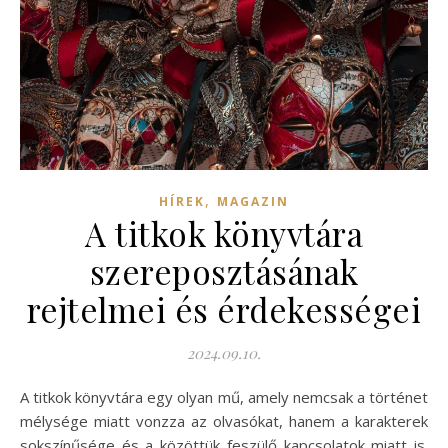
,
HÍREK
MAGAZIN
A titkok könyvtára
szereposztásának
rejtelmei és érdekességei
2024.09.10.
A titkok könyvtára egy olyan mű, amely nemcsak a történet
mélysége miatt vonzza az olvasókat, hanem a karakterek
sokszínűsége és a közöttük feszülő kapcsolatok miatt is.