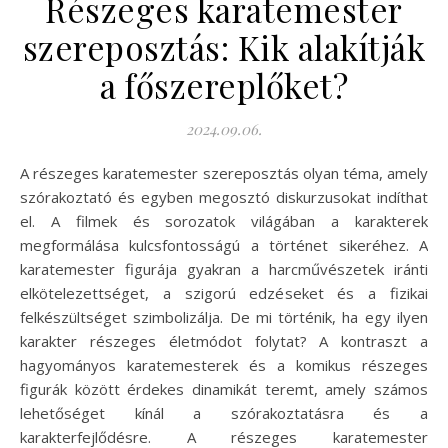
Részeges karatemester
szereposztás: Kik alakítják
a főszereplőket?
2024.09.06.
A részeges karatemester szereposztás olyan téma, amely
szórakoztató és egyben megosztó diskurzusokat indíthat
el. A filmek és sorozatok világában a karakterek
megformálása kulcsfontosságú a történet sikeréhez. A
karatemester figurája gyakran a harcművészetek iránti
elkötelezettséget, a szigorú edzéseket és a fizikai
felkészültséget szimbolizálja. De mi történik, ha egy ilyen
karakter részeges életmódot folytat? A kontraszt a
hagyományos karatemesterek és a komikus részeges
figurák között érdekes dinamikát teremt, amely számos
lehetőséget kínál a szórakoztatásra és a
karakterfejlődésre. A részeges karatemester