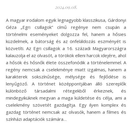
2024.09.08.
A magyar irodalom egyik legnagyobb klasszikusa, Gárdonyi
Géza „Egri csillagok” című regénye nem csupán a
történelmi eseményeket dolgozza fel, hanem a hősies
küzdelmek, a bátorság és az önfeláldozás eszményét is
közvetíti. Az Egri csillagok a 16. századi Magyarországra
kalauzolja el az olvasót, a törökök elleni harcok idejére, ahol
a hősök és hősnők élete összefonódik a történelemmel. A
regény nemcsak a cselekménye miatt izgalmas, hanem a
karakterek sokszínűsége, mélysége és fejlődése is
lenyűgöző. A történet középpontjában álló szereplők
különböző társadalmi rétegekből érkeznek, és
mindegyiküknek megvan a maga küldetése és célja, ami a
cselekmény szövetét gazdagítja. Egy ilyen komplex és
gazdag történet nemcsak az olvasók, hanem a filmes és
színházi adaptációk számára…