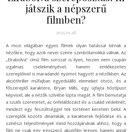
játszik a népszerű
filmben?
2025.01.28.
A mozi világában egyes filmek olyan hatással bírnak a
nézőkre, hogy azok nevei szinte szimbólumokká válnak. Az
„Elrabolva” című film sorozat is ilyen, hiszen nem csupán
izgalmas cselekményével, hanem emlékezetes
szereplőivel is maradandó nyomot hagyott a nézőkben. Az
akcióthriller műfajban egyedülálló elemeket ötvöz, és a
főszereplő karaktere, Bryan Mills, egy újfajta hőstípust
képvisel, aki a nézők szívébe lopta magát. A film bemutatja
a szülői szeretetet, az önfeláldozást és a család védelmét,
mindezt egy feszültséggel teli történet keretein belül. A
szereplők közötti dinamikák, a karakterek fejlődése és a
színészi teljesítmények mind hozzájárulnak ahhoz, hogy a
film ne csak egy egyszerű akciófilm legyen, hanem annál