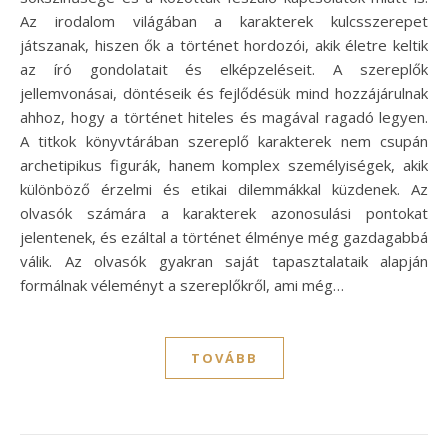
Az irodalom világában a karakterek kulcsszerepet
játszanak, hiszen ők a történet hordozói, akik életre keltik
az író gondolatait és elképzeléseit. A szereplők
jellemvonásai, döntéseik és fejlődésük mind hozzájárulnak
ahhoz, hogy a történet hiteles és magával ragadó legyen.
A titkok könyvtárában szereplő karakterek nem csupán
archetipikus figurák, hanem komplex személyiségek, akik
különböző érzelmi és etikai dilemmákkal küzdenek. Az
olvasók számára a karakterek azonosulási pontokat
jelentenek, és ezáltal a történet élménye még gazdagabbá
válik. Az olvasók gyakran saját tapasztalataik alapján
formálnak véleményt a szereplőkről, ami még…
TOVÁBB