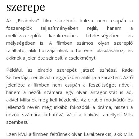
szerepe
Az „Elrabolva” film sikerének kulcsa nem csupán a
főszereplők teljesítményében rejlik, hanem a
mellékszereplők karaktereinek hitelességében és
mélységében is. A filmben számos olyan szereplő
található, akik hozzájárulnak a történet alakulásához, és
akiknek a jelenléte színesíti a cselekményt.
Például, az elrabló szerepét játszó színész, Rade
Šerbedžija, rendkívül meggyőzően alakítja a karaktert. Az ő
jelenléte a filmben nem csupán a feszültséget növeli,
hanem a nézők számára egy olyan antagonistát is ad,
akivel Millsnek meg kell küzdenie. Az elrabló motivációi és
jellemzői révén még inkább fokozódik a dráma, hiszen a
nézők számára láthatóvá válik a kihívás, amellyel Mills
szembesül.
Ezen kívül a filmben feltűnnek olyan karakterek is, akik Mills