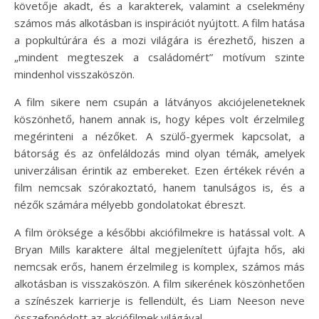
követője akadt, és a karakterek, valamint a cselekmény
számos más alkotásban is inspirációt nyújtott. A film hatása
a popkultúrára és a mozi világára is érezhető, hiszen a
„mindent megteszek a családomért” motívum szinte
mindenhol visszaköszön.
A film sikere nem csupán a látványos akciójeleneteknek
köszönhető, hanem annak is, hogy képes volt érzelmileg
megérinteni a nézőket. A szülő-gyermek kapcsolat, a
bátorság és az önfeláldozás mind olyan témák, amelyek
univerzálisan érintik az embereket. Ezen értékek révén a
film nemcsak szórakoztató, hanem tanulságos is, és a
nézők számára mélyebb gondolatokat ébreszt.
A film öröksége a későbbi akciófilmekre is hatással volt. A
Bryan Mills karaktere által megjelenített újfajta hős, aki
nemcsak erős, hanem érzelmileg is komplex, számos más
alkotásban is visszaköszön. A film sikerének köszönhetően
a színészek karrierje is fellendült, és Liam Neeson neve
összefonódott az akciófilmek világával.