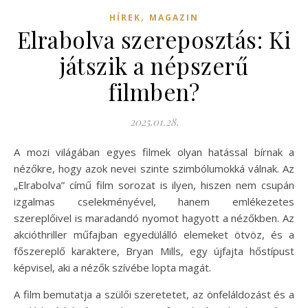
,
HÍREK
MAGAZIN
Elrabolva szereposztás: Ki
játszik a népszerű
filmben?
2025.01.28.
A mozi világában egyes filmek olyan hatással bírnak a
nézőkre, hogy azok nevei szinte szimbólumokká válnak. Az
„Elrabolva” című film sorozat is ilyen, hiszen nem csupán
izgalmas cselekményével, hanem emlékezetes
szereplőivel is maradandó nyomot hagyott a nézőkben. Az
akcióthriller műfajban egyedülálló elemeket ötvöz, és a
főszereplő karaktere, Bryan Mills, egy újfajta hőstípust
képvisel, aki a nézők szívébe lopta magát.
A film bemutatja a szülői szeretetet, az önfeláldozást és a