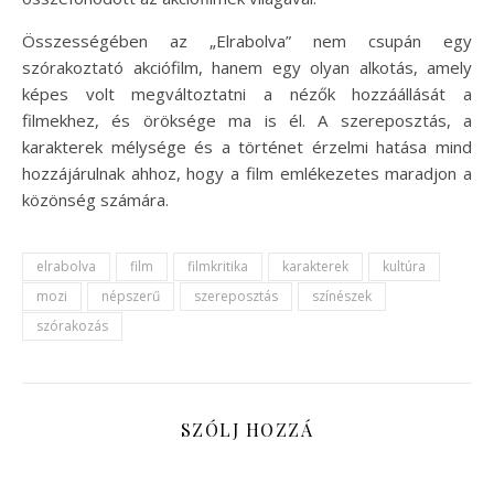
Összességében az „Elrabolva” nem csupán egy
szórakoztató akciófilm, hanem egy olyan alkotás, amely
képes volt megváltoztatni a nézők hozzáállását a
filmekhez, és öröksége ma is él. A szereposztás, a
karakterek mélysége és a történet érzelmi hatása mind
hozzájárulnak ahhoz, hogy a film emlékezetes maradjon a
közönség számára.
elrabolva
film
filmkritika
karakterek
kultúra
mozi
népszerű
szereposztás
színészek
szórakozás
SZÓLJ HOZZÁ