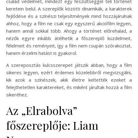
család védelmét, mindezt egy feszültséggel teli történet
keretein belül. A szereplők közötti dinamikák, a karakterek
fejlődése és a színészi teljesítmények mind hozzájárulnak
ahhoz, hogy a film ne csak egy egyszerű akciófilm legyen,
hanem annál sokkal több. Ahogy a történet előrehalad, a
nézők egyre inkább átélhetik a főszereplő küzdelmeit,
félelmeit és reményeit, így a film nem csupán szórakoztat,
hanem érzelmi hatást is gyakorol.
A szereposztás kulcsszerepet játszik abban, hogy a film
sikeres legyen, ezért érdemes közelebbről megvizsgálni,
kik azok a színészek, akik életre keltették ezeket a
felejthetetlen karaktereket, és miként járultak hozzá a film
sikeréhez.
Az „Elrabolva”
főszereplője: Liam