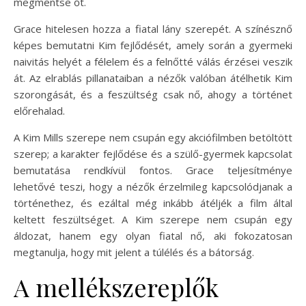
megmentse őt.
Grace hitelesen hozza a fiatal lány szerepét. A színésznő
képes bemutatni Kim fejlődését, amely során a gyermeki
naivitás helyét a félelem és a felnőtté válás érzései veszik
át. Az elrablás pillanataiban a nézők valóban átélhetik Kim
szorongását, és a feszültség csak nő, ahogy a történet
előrehalad.
A Kim Mills szerepe nem csupán egy akciófilmben betöltött
szerep; a karakter fejlődése és a szülő-gyermek kapcsolat
bemutatása rendkívül fontos. Grace teljesítménye
lehetővé teszi, hogy a nézők érzelmileg kapcsolódjanak a
történethez, és ezáltal még inkább átéljék a film által
keltett feszültséget. A Kim szerepe nem csupán egy
áldozat, hanem egy olyan fiatal nő, aki fokozatosan
megtanulja, hogy mit jelent a túlélés és a bátorság.
A mellékszereplők