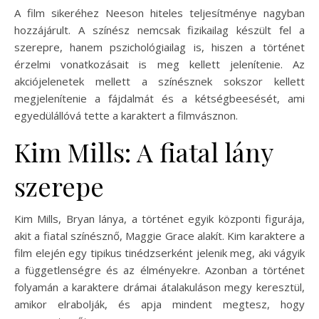
A film sikeréhez Neeson hiteles teljesítménye nagyban
hozzájárult. A színész nemcsak fizikailag készült fel a
szerepre, hanem pszichológiailag is, hiszen a történet
érzelmi vonatkozásait is meg kellett jelenítenie. Az
akciójelenetek mellett a színésznek sokszor kellett
megjelenítenie a fájdalmát és a kétségbeesését, ami
egyedülállóvá tette a karaktert a filmvásznon.
Kim Mills: A fiatal lány
szerepe
Kim Mills, Bryan lánya, a történet egyik központi figurája,
akit a fiatal színésznő, Maggie Grace alakít. Kim karaktere a
film elején egy tipikus tinédzserként jelenik meg, aki vágyik
a függetlenségre és az élményekre. Azonban a történet
folyamán a karaktere drámai átalakuláson megy keresztül,
amikor elrabolják, és apja mindent megtesz, hogy