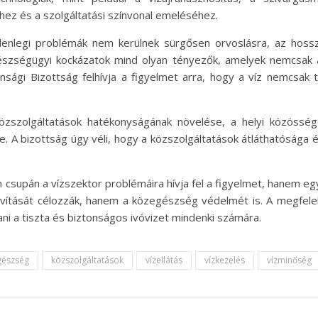
ez és a szolgáltatási színvonal emeléséhez.
elenlegi problémák nem kerülnek sürgősen orvoslásra, az hoss
egészségügyi kockázatok mind olyan tényezők, amelyek nemcsa
onsági Bizottság felhívja a figyelmet arra, hogy a víz nemcsak
 közszolgáltatások hatékonyságának növelése, a helyi közössé
se. A bizottság úgy véli, hogy a közszolgáltatások átláthatósága
 csupán a vízszektor problémáira hívja fel a figyelmet, hanem eg
javítását célozzák, hanem a közegészség védelmét is. A megfel
ítani a tiszta és biztonságos ivóvizet mindenki számára.
gészség
közszolgáltatások
vízellátás
vízkezelés
vízminőség