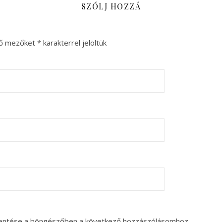
SZÓLJ HOZZÁ
ző mezőket
*
karakterrel jelöltük
entése a böngészőben a következő hozzászólásomhoz.