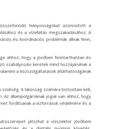
 összefonódó hiányosságokat azonosított a
omlásához és a vízellátás megszakadásához. A
kációs és koordinációs problémák állnak fenn,
sége ahhoz, hogy a jövőben fenntarthatóan és
zó szabályozási keretek mind hozzájárulnak a
 valamint a közszolgáltatások átláthatóságának
szükség. A lakosság számára biztosítani kell,
n. Az állampolgároknak joguk van ahhoz, hogy
elmet fordítsanak a vízforrások védelmére és a
kulcsszerepet játszhat a vízszektor jövőbeni
smegelőzés és a digitális nyomon követés,