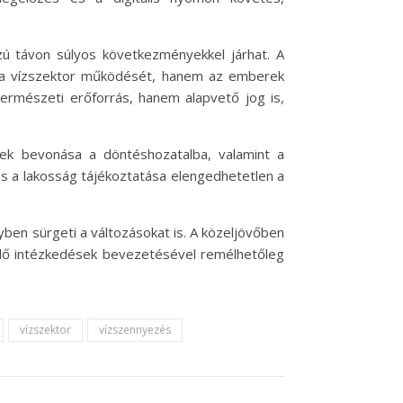
zú távon súlyos következményekkel járhat. A
k a vízszektor működését, hanem az emberek
 természeti erőforrás, hanem alapvető jog is,
gek bevonása a döntéshozatalba, valamint a
 és a lakosság tájékoztatása elengedhetetlen a
yben sürgeti a változásokat is. A közeljövőben
elő intézkedések bevezetésével remélhetőleg
vízszektor
vízszennyezés