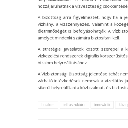
hozzájárulhatnak a vízveszteség csökkentéséh
A bizottság arra figyelmeztet, hogy ha a j
vízhiány, a vízszennyezés, valamint a köz
életminőségét is befolyásolhatják. A Vízbizt
amelyet mindenki számára biztosítani kell.
A stratégiai javaslatok között szerepel a
vízkezelési rendszerek digitális korszerűsíté
bizalom helyreállításához.
A Vízbiztonsági Bizottság jelentése tehát nem
várható intézkedések nemcsak a vízellátás 
sikerül helyreállítani a közbizalmat, és biztos
bizalom
infrastruktúra
innováció
köze