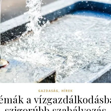
,
GAZDASÁG
HÍREK
émák a vízgazdálkodásb
szigorúbb szabályozás