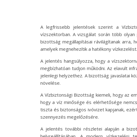
A legfrissebb jelentések szerint a Vízbi
vízszektorban. A vizsgálat során több olyan
bizottság megállapításai rávilágítanak arra,
amelyek megnehezítik a hatékony vízkezelést
A jelentés hangsúlyozza, hogy a vízszektorn
megbízhatóan tudjon működni. Az elavult inf
jelenlegi helyzethez. A bizottság javaslatai 
növelése.
A Vízbiztonsági Bizottság kiemeli, hogy az e
hogy a víz minősége és elérhetősége nemcsak
tiszta és biztonságos ivóvizet kapjanak, ezér
szennyezés megelőzésére.
A jelentés további részletei alapján a bizo
helyreállításában. A modern vízkezelési 