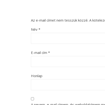
Az e-mail címet nem tesszük közzé.
A kötele
Név
*
E-mail cím
*
Honlap
A nevem, e-mail címem, és weboldalcímem m