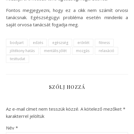
Fontos megjegyezni, hogy ez a cikk nem számít orvosi
tanácsnak. Egészségügyi probléma esetén mindenki a
saját orvosa tanácsát fogadja meg.
bodyart
edzés
egészség
erőnlét
fitness
jótékony hatás
mentális jólét
mozgás
relaxáció
testtudat
SZÓLJ HOZZÁ
Az e-mail címet nem tesszük közzé.
A kötelező mezőket
*
karakterrel jelöltük
Név
*