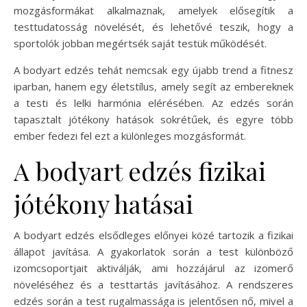
mozgásformákat alkalmaznak, amelyek elősegítik a
testtudatosság növelését, és lehetővé teszik, hogy a
sportolók jobban megértsék saját testük működését.
A bodyart edzés tehát nemcsak egy újabb trend a fitnesz
iparban, hanem egy életstílus, amely segít az embereknek
a testi és lelki harmónia elérésében. Az edzés során
tapasztalt jótékony hatások sokrétűek, és egyre több
ember fedezi fel ezt a különleges mozgásformát.
A bodyart edzés fizikai
jótékony hatásai
A bodyart edzés elsődleges előnyei közé tartozik a fizikai
állapot javítása. A gyakorlatok során a test különböző
izomcsoportjait aktiválják, ami hozzájárul az izomerő
növeléséhez és a testtartás javításához. A rendszeres
edzés során a test rugalmassága is jelentősen nő, mivel a