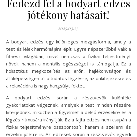
Fedezd fel a bodyart edzés
jótékony hatásait!
2025.03.23.
A bodyart edzés egy különleges mozgásforma, amely a
test és lélek harmóniájára épít. Egyre népszerűbbé válik a
fitnesz világában, mivel nemcsak a fizikai teljesítményt
növeli, hanem a mentális egészséget is támogatja. Ez a
holisztikus megközelítés az erőn, hajlékonyságon és
állóképességen túl a tudatos légzésre, az önkifejezésre és
a relaxációra is nagy hangsúlyt fektet.
A bodyart edzés során a résztvevők különféle
gyakorlatokat végeznek, amelyek a test minden részére
kiterjednek, miközben a figyelmet a belső érzésekre és a
légzés ritmusára irányítják. Ez a fajta edzés nem csupán a
fizikai teljesítményre összpontosít, hanem a szellemi és
érzelmi jólétre is. Az edzések során a résztvevők egyedi