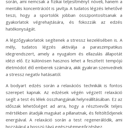
során, ami nemcsak a fizikai teljesítményt növeli, hanem a
mentális koncentrációt is javítja. A tudatos légzés lehetővé
teszi, hogy a sportolók jobban összpontosítsanak a
gyakorlatok végrehajtására, és fokozzák az edzés
hatékonyságát.
A légzőgyakorlatok segítenek a stressz kezelésében is. A
mély, tudatos légzés aktiválja a paraszimpatikus
idegrendszert, amely a nyugalom és ellazulás állapotát
idézi elő. Ez különösen hasznos lehet a feszített tempójú
életmódot élő emberek számára, akik gyakran szenvednek
a stressz negatív hatásaitól.
A bodyart edzés során a relaxációs technikák is fontos
szerepet kapnak. Az edzések végén végzett relaxáció
segít a test és lélek összhangjának helyreállításában. Ez az
időszak lehetőséget ad arra, hogy a résztvevők teljes
mértékben átadják magukat a pillanatnak, és feltöltődjenek
energiával. A relaxáció során a test regenerálódik, ami
hozzájárul a hosszú távú egészségmegőrzéshez.