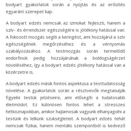
bodyart gyakorlatok során a nyújtás és az erősítés
egyaránt szerepet kap.
A bodyart edzés nemcsak az izmokat fejleszti, hanem a
szív- és érrendszer egészségére is jótékony hatással van.
A fokozott mozgás segíti a keringést, ami hozzájárul a szív
egészségének megőrzéséhez és a vérnyomás
szabályozásához. A testmozgás során termelődő
endorfinok pedig hozzájárulnak a boldogságérzet
növeléséhez, így a bodyart edzés jótékony hatással van a
közérzetre is.
A bodyart edzés másik fontos aspektusa a testtudatosság
növelése. A gyakorlatok során a résztvevők megtanulják
figyelni testük jelzéseire, ami elősegíti a tudatosabb
életmódot. Ez különösen fontos lehet a stresszes
hétköznapokban, amikor hajlamosak vagyunk elhanyagolni a
testünk és lelkünk szükségleteit. A bodyart edzés tehát
nemcsak fizikai, hanem mentális szempontból is kedvező