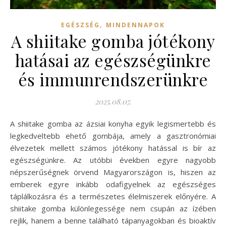
,
EGÉSZSÉG
MINDENNAPOK
A shiitake gomba jótékony
hatásai az egészségünkre
és immunrendszerünkre
2025.08.07.
A shiitake gomba az ázsiai konyha egyik legismertebb és
legkedveltebb ehető gombája, amely a gasztronómiai
élvezetek mellett számos jótékony hatással is bír az
egészségünkre. Az utóbbi években egyre nagyobb
népszerűségnek örvend Magyarországon is, hiszen az
emberek egyre inkább odafigyelnek az egészséges
táplálkozásra és a természetes élelmiszerek előnyére. A
shiitake gomba különlegessége nem csupán az ízében
rejlik, hanem a benne található tápanyagokban és bioaktív