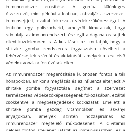
immunrendszer erősítése. A gomba különleges
összetevői, mint például a lentinán, aktiválják a szervezet
immunsejtjeit, ezáltal fokozva a védekezőképességet. A
lentinán egy poliszacharid, amelyről kimutatták, hogy
stimulálja az immunrendszert, és segít a daganatos sejtek
elleni küzdelemben is. A kutatások azt mutatják, hogy a
shiitake gomba rendszeres fogyasztása növelheti a
fehérvérsejtek számát és aktivitását, amelyek a test első
védelmi vonala a fertőzések ellen.
Az immunrendszer megerősítése különösen fontos a téli
hónapokban, amikor a megfázás és az influenza elterjedt. A
shiitake gomba fogyasztása segíthet a szervezet
természetes védekezőképességének fokozásában, ezáltal
csökkentve a megbetegedések kockázatát. Emellett a
shiitake gomba gazdag vitaminokban és ásványi
anyagokban, amelyek szintén hozzájárulnak az
immunrendszer megfelelő működéséhez. A C-vitamin
például fontos szerepet játszik az immunválaszban, és a