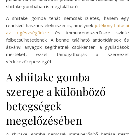
shiitake gombában is megtalálható.
A shiitake gomba tehát nemcsak ízletes, hanem egy
rendkívül hasznos élelmiszer is, amelynek
jótékony hatásai
az egészségünkre
és immunrendszerünkre szinte
felbecsülhetetlenek. A benne található antioxidánsok és
ásványi anyagok segíthetnek csökkenteni a gyulladások
mértékét, ezzel támogathatják a szervezet
védekezőképességét.
A shiitake gomba
szerepe a különböző
betegségek
megelőzésében
A shiitake gomba nemcsak immunerősítő hatása miatt