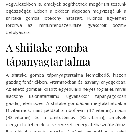
vegyületekben is, amelyek segíthetnek megőrizni testünk
egészségét. Ebben a cikkben alaposan megvizsgáljuk a
shiitake gomba jótékony hatásait, különös figyelmet
fordítva az immunrendszerünkre gyakorolt pozitív
befolyására.
A shiitake gomba
tápanyagtartalma
A shiitake gomba tápanyagtartalma kiemelkedő, hiszen
gazdag fehérjékben, vitaminokban és ásványi anyagokban.
Az ehető gombák között egyedülálló helyet foglal el, mivel
alacsony kalóriatartalmú, ugyanakkor tápanyagokban
gazdag élelmiszer. A shiitake gombában megtalálhatóak a
B-vitaminok, mint például a riboflavin (B2-vitamin), niacin
(B3-vitamin) és a pantoténsav (B5-vitamin), amelyek
elengedhetetlenek a szervezet energiafelhasználásához.
Ezen kívül a gomba gazdag ásványi anyagokban is, mint