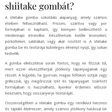
shiitake gombát?
A shiitake gomba sokoldalú alapanyag, amely számos
ételben felhasználható. Frissen, szárítva vagy por
formájában is kapható, így könnyen beilleszthető a
mindennapi étrendbe. Készíthetünk belőle leveseket,
pörkölteket, salátákat, vagy akár rizottót is. A shiitake
gomba íze és textúrája különleges élményt nyújt, így sokan
kedvelik.
A gomba elkészítése során fontos, hogy ne főzzük túl,
mert ezzel elveszíthetjük jótékony tápanyagainak egy
részét. A legjobb, ha gyorsan, magas hőfokon sütjük vagy
grillezzük, így megőrizzük ízét és tápanyagait. Szárított
formájában is használható, ilyenkor érdemes először
beáztatni, hogy visszanyerje textúráját.
Összességében a shiitake gomba egy rendkívül hasznos
és tápláló élelmiszer, amely számos jótékony hatással bír