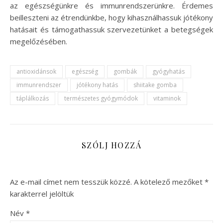
az egészségünkre és immunrendszerünkre. Érdemes
beilleszteni az étrendünkbe, hogy kihasználhassuk jótékony
hatásait és támogathassuk szervezetünket a betegségek
megelőzésében.
antioxidánsok
egészség
gombák
gyógyhatás
immunrendszer
jótékony hatás
shiitake gomba
táplálkozás
természetes gyógymódok
vitaminok
SZÓLJ HOZZÁ
Az e-mail címet nem tesszük közzé.
A kötelező mezőket
*
karakterrel jelöltük
Név
*