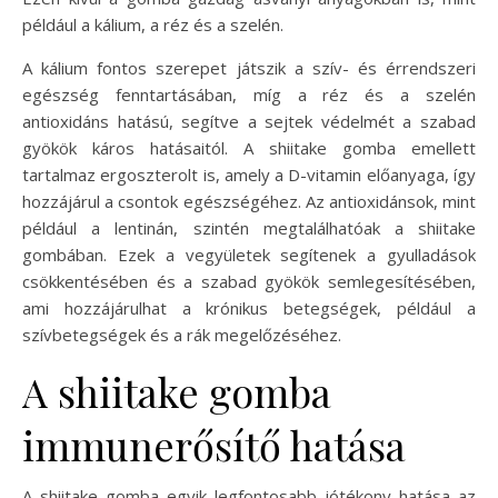
például a kálium, a réz és a szelén.
A kálium fontos szerepet játszik a szív- és érrendszeri
egészség fenntartásában, míg a réz és a szelén
antioxidáns hatású, segítve a sejtek védelmét a szabad
gyökök káros hatásaitól. A shiitake gomba emellett
tartalmaz ergoszterolt is, amely a D-vitamin előanyaga, így
hozzájárul a csontok egészségéhez. Az antioxidánsok, mint
például a lentinán, szintén megtalálhatóak a shiitake
gombában. Ezek a vegyületek segítenek a gyulladások
csökkentésében és a szabad gyökök semlegesítésében,
ami hozzájárulhat a krónikus betegségek, például a
szívbetegségek és a rák megelőzéséhez.
A shiitake gomba
immunerősítő hatása
A shiitake gomba egyik legfontosabb jótékony hatása az