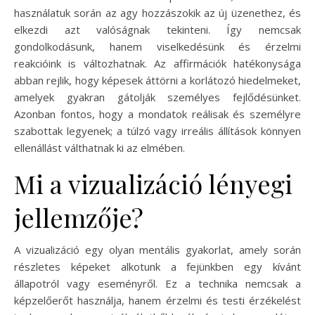
használatuk során az agy hozzászokik az új üzenethez, és
elkezdi azt valóságnak tekinteni. Így nemcsak
gondolkodásunk, hanem viselkedésünk és érzelmi
reakcióink is változhatnak. Az affirmációk hatékonysága
abban rejlik, hogy képesek áttörni a korlátozó hiedelmeket,
amelyek gyakran gátolják személyes fejlődésünket.
Azonban fontos, hogy a mondatok reálisak és személyre
szabottak legyenek; a túlzó vagy irreális állítások könnyen
ellenállást válthatnak ki az elmében.
Mi a vizualizáció lényegi
jellemzője?
A vizualizáció egy olyan mentális gyakorlat, amely során
részletes képeket alkotunk a fejünkben egy kívánt
állapotról vagy eseményről. Ez a technika nemcsak a
képzelőerőt használja, hanem érzelmi és testi érzékelést