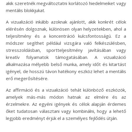
akik szeretnék megváltoztatni korlátozó hiedelmeiket vagy
mentális blokkjukat.
A vizualizáció inkább azoknak ajánlott, akik konkrét célok
elérésén dolgoznak, különösen olyan helyzetekben, ahol a
teljesítmény és a koncentráció kulcsfontosságú. Ez a
módszer segíthet például vizsgára való felkészülésben,
stresszoldásban, sportteljesítmény javításában vagy
kreatív folyamatok támogatásában. A vizualizáció
alkalmazása mélyebb belső munka, amely időt és kitartást
igényel, de hosszú távon hatékony eszköz lehet a mentális
erő megerősítésére.
Az affirmáció és a vizualizáció tehát különböző eszközök,
amelyek más-más módon hatnak az elmére és az
érzelmekre. Az egyéni igények és célok alapján érdemes
őket tudatosan választani vagy kombinálni, hogy a lehető
legjobb eredményt érjük el a személyes fejlődés útján.