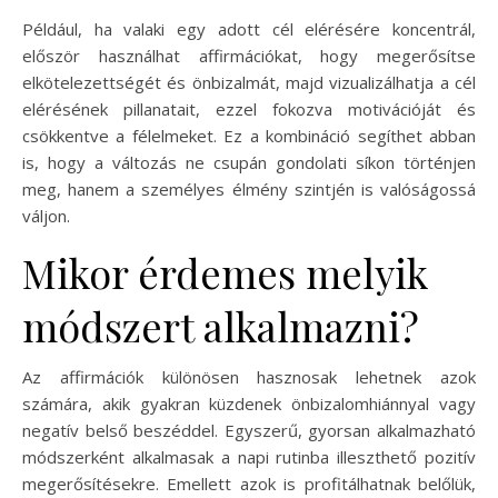
Például, ha valaki egy adott cél elérésére koncentrál,
először használhat affirmációkat, hogy megerősítse
elkötelezettségét és önbizalmát, majd vizualizálhatja a cél
elérésének pillanatait, ezzel fokozva motivációját és
csökkentve a félelmeket. Ez a kombináció segíthet abban
is, hogy a változás ne csupán gondolati síkon történjen
meg, hanem a személyes élmény szintjén is valóságossá
váljon.
Mikor érdemes melyik
módszert alkalmazni?
Az affirmációk különösen hasznosak lehetnek azok
számára, akik gyakran küzdenek önbizalomhiánnyal vagy
negatív belső beszéddel. Egyszerű, gyorsan alkalmazható
módszerként alkalmasak a napi rutinba illeszthető pozitív
megerősítésekre. Emellett azok is profitálhatnak belőlük,