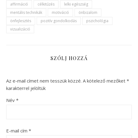
affirmáció
célkitűzés
lelki egészség
mentális technikák
motiváció
önbizalom
önfejlesztés
pozitív gondolkodás
pszichológia
vizualizáció
SZÓLJ HOZZÁ
Az e-mail címet nem tesszük közzé.
A kötelező mezőket
*
karakterrel jelöltük
Név
*
E-mail cím
*