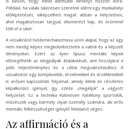
is bevon, hogy minél élethűbb élményt hozzon létre.
Például, ha valaki sikeresen szeretné elérni egy munkahelyi
előléptetését, elképzelheti magát abban a helyzetben,
ahol magabiztosan tárgyal, elismerést kap, és örömmel
tölti el a siker.
A vizualizáció hatásmechanizmusa azon alapul, hogy az agy
nem mindig képes megkülönböztetni a valódi és a képzelt
élményeket. Ezért az ilyen típusú mentális képek
elősegíthetik az idegpályák átalakulását, ami hozzájárul a
jobb teljesítményhez és a célok megvalósításához. A
vizualizáció egy komplexebb, érzelmekkel és érzékletekkel
is erősen kapcsolódó folyamat, amely élénk és részletes
képalkotást igényel, így szinte „megéljük” a vágyott
helyzetet. Ez a technika különösen hatékony sportolók,
művészek vagy bármely olyan személy számára, aki erős
mentális felkészültséget igénylő feladatot végez.
Az affirmáció és a