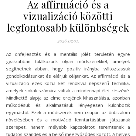
Az affirmáció és a
vizualizáció közötti
legfontosabb különbségek
2026.07.01.
Az önfejlesztés és a mentális jólét területén egyre
gyakrabban találkozunk olyan módszerekkel, amelyek
segíthetnek abban, hogy pozitív irányba változtassuk
gondolkodásunkat és elérjük céljainkat. Az affirmáció és a
vizualizáció ezek közül két rendkívül népszerű technika,
amelyek sokak számára váltak a mindennapi élet részévé.
Mindkettő alapja az elme erejének kihasználása, azonban
működésük és alkalmazásuk lényegesen különbözik
egymástól. Ezek a módszerek nem csupán az önbizalom
növelésében és a motiváció fenntartásában játszanak
szerepet, hanem mélyebb kapcsolatot teremtenek a
tudatos szándék és a belső meggyőződés között. A helyes