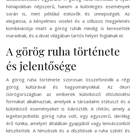
hónapokban népszerű, hanem a különleges események
során is, mint például esküvők és ünnepségek. Az
elegancia, a kényelmes viselet és a stílusos megjelenés
kombinációja miatt a görög ruhák mindig is keresettek
maradnak, és a divat világában tartós helyet foglalnak el.
A görög ruha története
és jelentősége
A görög ruha története szorosan összefonódik a régi
görög kultúrával és hagyományokkal. Az ókori
Görögországban az emberek különböző öltözködési
formákat alkalmaztak, amelyek a társadalmi státuszt és a
különböző eseményeket is tükrözték. A chitón, amely a
legelterjedtebb görög ruha volt, egy egyszerű, derékig
érő tunika, amelyet általában gyapjúból vagy lenvászonból
készítettek. A hímzések és a díszítések a ruha színét és