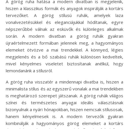
A görög ruha hatása a modern divatban is megjelenik,
hiszen a klasszikus formák és anyagok inspirálják a kortárs
tervezőket. A görög stílusú ruhák, amelyek laza
vonalvezetésükkel és eleganciájukkal hódítanak, egyre
népszerűbbé válnak az esküvők és különleges alkalmak
során. A modern divatban a görög ruhák gyakran
újraértelmezett formában jelennek meg, a hagyományos
elemeket ötvözve a mai trendekkel. A könnyed, légies
megjelenés és a bő szabású ruhák különösen kedveltek,
mivel kényelmes viseletet biztosítanak anélkül, hogy
lemondanánk a stílusról.
A görög ruha visszatér a mindennapi divatba is, hiszen a
minimalista stílus és az egyszerű vonalak a mai trendekben
is meghatározó szerepet játszanak. A görög ruhák világos
színei és természetes anyagai ideális választásnak
bizonyulnak a nyári hónapokban, hiszen nemcsak stílusosak,
hanem kényelmesek is. A modern tervezők gyakran
kombinálják a hagyományos görög elemeket a kortárs