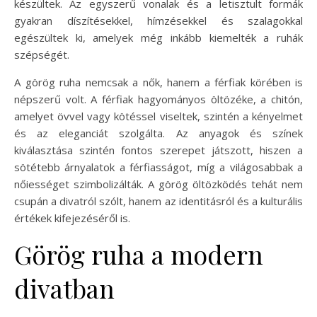
készültek. Az egyszerű vonalak és a letisztult formák
gyakran díszítésekkel, hímzésekkel és szalagokkal
egészültek ki, amelyek még inkább kiemelték a ruhák
szépségét.
A görög ruha nemcsak a nők, hanem a férfiak körében is
népszerű volt. A férfiak hagyományos öltözéke, a chitón,
amelyet övvel vagy kötéssel viseltek, szintén a kényelmet
és az eleganciát szolgálta. Az anyagok és színek
kiválasztása szintén fontos szerepet játszott, hiszen a
sötétebb árnyalatok a férfiasságot, míg a világosabbak a
nőiességet szimbolizálták. A görög öltözködés tehát nem
csupán a divatról szólt, hanem az identitásról és a kulturális
értékek kifejezéséről is.
Görög ruha a modern
divatban