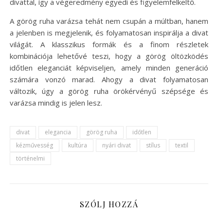
divattal, így a végeredmény egyedi és figyelemfelkeltő.
A görög ruha varázsa tehát nem csupán a múltban, hanem
a jelenben is megjelenik, és folyamatosan inspirálja a divat
világát. A klasszikus formák és a finom részletek
kombinációja lehetővé teszi, hogy a görög öltözködés
időtlen eleganciát képviseljen, amely minden generáció
számára vonzó marad. Ahogy a divat folyamatosan
változik, úgy a görög ruha örökérvényű szépsége és
varázsa mindig is jelen lesz.
divat
elegancia
görög ruha
időtlen
kézművesség
kultúra
nyári divat
stílus
textil
történelmi
SZÓLJ HOZZÁ