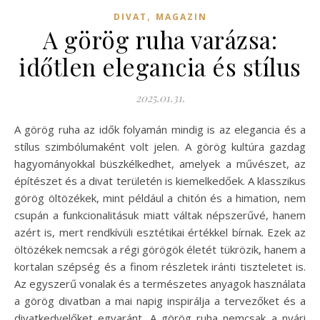
,
DIVAT
MAGAZIN
A görög ruha varázsa:
időtlen elegancia és stílus
2025.01.31.
A görög ruha az idők folyamán mindig is az elegancia és a
stílus szimbólumaként volt jelen. A görög kultúra gazdag
hagyományokkal büszkélkedhet, amelyek a művészet, az
építészet és a divat területén is kiemelkedőek. A klasszikus
görög öltözékek, mint például a chitón és a himation, nem
csupán a funkcionalitásuk miatt váltak népszerűvé, hanem
azért is, mert rendkívüli esztétikai értékkel bírnak. Ezek az
öltözékek nemcsak a régi görögök életét tükrözik, hanem a
kortalan szépség és a finom részletek iránti tiszteletet is.
Az egyszerű vonalak és a természetes anyagok használata
a görög divatban a mai napig inspirálja a tervezőket és a
divatkedvelőket egyaránt. A görög ruha nemcsak a nyári