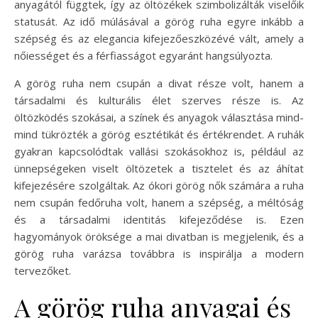
anyagától függtek, így az öltözékek szimbolizálták viselőik
statusát. Az idő múlásával a görög ruha egyre inkább a
szépség és az elegancia kifejezőeszközévé vált, amely a
nőiességet és a férfiasságot egyaránt hangsúlyozta.
A görög ruha nem csupán a divat része volt, hanem a
társadalmi és kulturális élet szerves része is. Az
öltözködés szokásai, a színek és anyagok választása mind-
mind tükrözték a görög esztétikát és értékrendet. A ruhák
gyakran kapcsolódtak vallási szokásokhoz is, például az
ünnepségeken viselt öltözetek a tisztelet és az áhítat
kifejezésére szolgáltak. Az ókori görög nők számára a ruha
nem csupán fedőruha volt, hanem a szépség, a méltóság
és a társadalmi identitás kifejeződése is. Ezen
hagyományok öröksége a mai divatban is megjelenik, és a
görög ruha varázsa továbbra is inspirálja a modern
tervezőket.
A görög ruha anyagai és