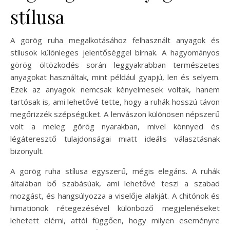
stílusa
A görög ruha megalkotásához felhasznált anyagok és
stílusok különleges jelentőséggel bírnak. A hagyományos
görög öltözködés során leggyakrabban természetes
anyagokat használtak, mint például gyapjú, len és selyem.
Ezek az anyagok nemcsak kényelmesek voltak, hanem
tartósak is, ami lehetővé tette, hogy a ruhák hosszú távon
megőrizzék szépségüket. A lenvászon különösen népszerű
volt a meleg görög nyarakban, mivel könnyed és
légáteresztő tulajdonságai miatt ideális választásnak
bizonyult.
A görög ruha stílusa egyszerű, mégis elegáns. A ruhák
általában bő szabásúak, ami lehetővé teszi a szabad
mozgást, és hangsúlyozza a viselője alakját. A chitónok és
himationok rétegezésével különböző megjelenéseket
lehetett elérni, attól függően, hogy milyen eseményre