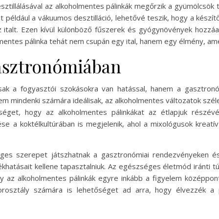
sztillálásával az alkoholmentes pálinkák megőrzik a gyümölcsök 
nt például a vákuumos desztilláció, lehetővé teszik, hogy a készí
az italt. Ezen kívül különböző fűszerek és gyógynövények hozzáa
olmentes pálinka tehát nem csupán egy ital, hanem egy élmény, ame
gasztronómiában
ak a fogyasztói szokásokra van hatással, hanem a gasztronóm
 nem mindenki számára ideálisak, az alkoholmentes változatok sz
séget, hogy az alkoholmentes pálinkákat az étlapjuk részévé 
ése a koktélkultúrában is megjelenik, ahol a mixológusok kreat
eges szerepet játszhatnak a gasztronómiai rendezvényeken és 
lékhatásait kellene tapasztalniuk. Az egészséges életmód iránti 
y az alkoholmentes pálinkák egyre inkább a figyelem középpont
osztály számára is lehetőséget ad arra, hogy élvezzék a páli