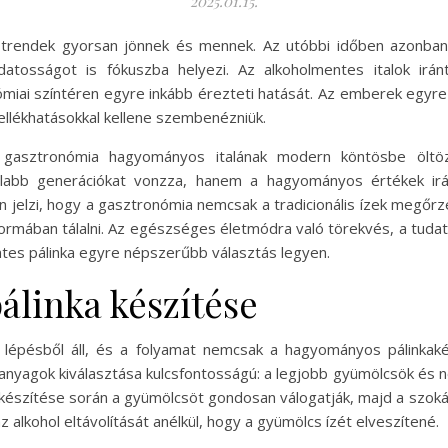
2025.01.15.
 trendek gyorsan jönnek és mennek. Az utóbbi időben azonban 
tosságot is fókuszba helyezi. Az alkoholmentes italok iránt
miai színtéren egyre inkább érezteti hatását. Az emberek egyre 
ellékhatásokkal kellene szembenézniük.
gasztronómia hagyományos italának modern köntösbe öltözt
labb generációkat vonzza, hanem a hagyományos értékek irán
 jelzi, hogy a gasztronómia nemcsak a tradicionális ízek megőrzé
rmában tálalni. Az egészséges életmódra való törekvés, a tudat
tes pálinka egyre népszerűbb választás legyen.
álinka készítése
s lépésből áll, és a folyamat nemcsak a hagyományos pálinkak
apanyagok kiválasztása kulcsfontosságú: a legjobb gyümölcsök és nö
 készítése során a gyümölcsöt gondosan válogatják, majd a szoká
alkohol eltávolítását anélkül, hogy a gyümölcs ízét elveszítené.