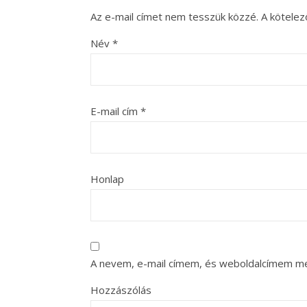
Az e-mail címet nem tesszük közzé.
A kötele
Név
*
E-mail cím
*
Honlap
A nevem, e-mail címem, és weboldalcímem m
Hozzászólás