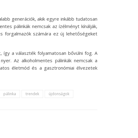
talabb generációk, akik egyre inkább tudatosan
ntes pálinkák nemcsak az ízélményt kínálják,
 és forgalmazók számára ez új lehetőségeket
, így a választék folyamatosan bővülni fog. A
 nyer. Az alkoholmentes pálinkák nemcsak a
datos életmód és a gasztronómiai élvezetek
pálinka
trendek
újdonságok