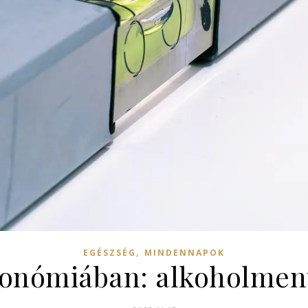
,
EGÉSZSÉG
MINDENNAPOK
tronómiában: alkoholment