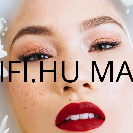
IFI.HU M