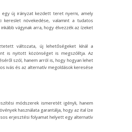
egy új irányzat kezdett teret nyerni, amely
i kereslet növekedése, valamint a tudatos
inkább vágynak arra, hogy élvezzék az ízeket
etett változata, új lehetőségeket kínál a
t is nyitott közönséget is megszólítja. Az
séről szól, hanem arról is, hogy hogyan lehet
os ivás és az alternatív megoldások keresése
észítési módszerek ismeretét igényli, hanem
vények használata garantálja, hogy az ital íze
sos erjesztési folyamat helyett egy alternatív