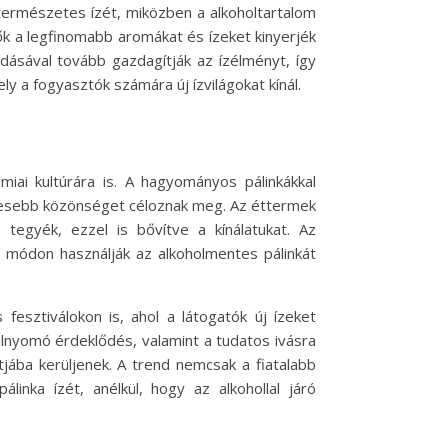
természetes ízét, miközben a alkoholtartalom
tők a legfinomabb aromákat és ízeket kinyerjék
dásával tovább gazdagítják az ízélményt, így
ly a fogyasztók számára új ízvilágokat kínál.
iai kultúrára is. A hagyományos pálinkákkal
élesebb közönséget céloznak meg. Az éttermek
tegyék, ezzel is bővítve a kínálatukat. Az
ív módon használják az alkoholmentes pálinkát
fesztiválokon is, ahol a látogatók új ízeket
túlnyomó érdeklődés, valamint a tudatos ivásra
jába kerüljenek. A trend nemcsak a fiatalabb
nka ízét, anélkül, hogy az alkohollal járó