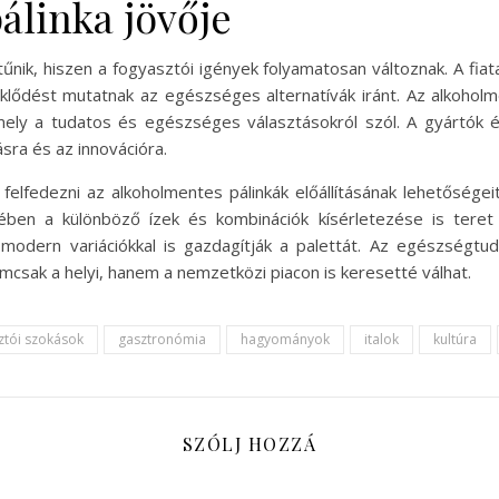
álinka jövője
űnik, hiszen a fogyasztói igények folyamatosan változnak. A fia
klődést mutatnak az egészséges alternatívák iránt. Az alkoholme
 amely a tudatos és egészséges választásokról szól. A gyártók
sra és az innovációra.
lfedezni az alkoholmentes pálinkák előállításának lehetőségeit
ben a különböző ízek és kombinációk kísérletezése is teret
modern variációkkal is gazdagítják a palettát. Az egészségtu
mcsak a helyi, hanem a nemzetközi piacon is keresetté válhat.
ztói szokások
gasztronómia
hagyományok
italok
kultúra
SZÓLJ HOZZÁ