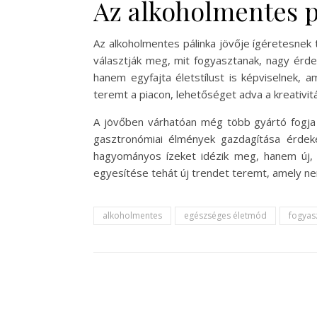
Az alkoholmentes p
Az alkoholmentes pálinka jövője ígéretesnek t
választják meg, mit fogyasztanak, nagy érde
hanem egyfajta életstílust is képviselnek,
teremt a piacon, lehetőséget adva a kreativitá
A jövőben várhatóan még több gyártó fogja fe
gasztronómiai élmények gazdagítása érdeké
hagyományos ízeket idézik meg, hanem új, 
egyesítése tehát új trendet teremt, amely ne
alkoholmentes
egészséges életmód
fogyas