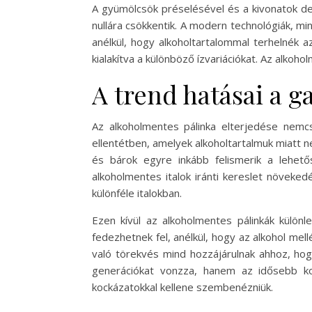
A gyümölcsök préselésével és a kivonatok de
nullára csökkentik. A modern technológiák, mi
anélkül, hogy alkoholtartalommal terhelnék 
kialakítva a különböző ízvariációkat. Az alkoh
A trend hatásai a 
Az alkoholmentes pálinka elterjedése nemcs
ellentétben, amelyek alkoholtartalmuk miatt
és bárok egyre inkább felismerik a lehető
alkoholmentes italok iránti kereslet növeked
különféle italokban.
Ezen kívül az alkoholmentes pálinkák különl
fedezhetnek fel, anélkül, hogy az alkohol mel
való törekvés mind hozzájárulnak ahhoz, hog
generációkat vonzza, hanem az idősebb kor
kockázatokkal kellene szembenézniük.