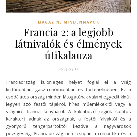
,
MAGAZIN
MINDENNAPOK
Francia 2: a legjobb
látnivalók és élmények
útikalauza
2025.03.17.
Franciaország különleges helyet foglal el a világ
kultúrájában, gasztronómiájában és történelmében. Ez a
csodálatos ország minden látogatónak valami egyedit kínál,
legyen szó festői tájakról, híres műemlékekről vagy a
világhírű francia konyháról. A különböző régiók sajátos
karaktert adnak az országnak, a festői falvaktól és a
gyönyörű tengerpartoktól kezdve a nagyvárosok
pezsgéséig. Franciaország nem csupán a romantika és a