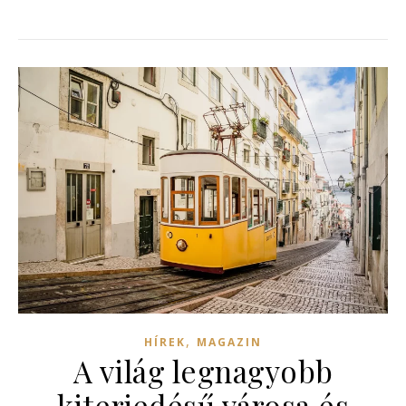
,
HÍREK
MAGAZIN
A világ legnagyobb
kiterjedésű városa és