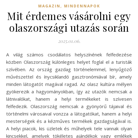
,
MAGAZIN
MINDENNAPOK
Mit érdemes vásárolni egy
olaszországi utazás során
2025.01.06.
A világ számos csodálatos helyszínének felfedezése
közben Olaszország különleges helyet foglal el a turisták
szívében. Az ország gazdag történelemmel, lenyűgöző
művészettel és ínycsiklandó gasztronómiával bír, amely
minden látogatót magával ragad. Az olasz kultúra mélyen
gyökerezik a hagyományokban, így az utazók nemcsak a
látnivalókat, hanem a helyi termékeket is szívesen
felfedezik. Olaszország nemcsak a gyönyörű tájaival és
történelmi városaival vonzza a látogatókat, hanem a helyi
mesterségek és a kézműves termékek gazdagságával is.
A helyi piacok, kis üzletek és műhelyek tele vannak olyan
kincsekkel, amelyek tökéletes ajándékok vagy emlékek