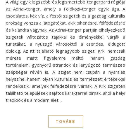
A világ egyik legszebb és legismertebb tengerparti régiója
az Adriai-tenger, amely a Földközi-tenger egyik ága. A
csodálatos, kék víz, a festői szigetek és a gazdag kulturális
örökség vonzza a látogatókat, akik pihenésre, felfedezésre
és kalandra vágynak. Az Adriai-tenger partján elhelyezkedő
szigetek változatos tájakkal és élményekkel várják a
turistákat, a nyüzsgő városoktól a csendes, eldugott
öblökig. Az itt található legnagyobb sziget, Krk, nemcsak
mérete miatt figyelemre méltó, hanem gazdag
történelem, gyönyörű strandok és lenyűgöző természeti
szépségei révén is. A sziget nem csupán a nyaralás
helyszíne, hanem olyan kulturális és természeti értékekkel
rendelkezik, amelyek felfedezésre várnak. A Krk szigeten
található települések sajátos karakterrel bírnak, ahol a helyi
tradíciók és a modern élet…
TOVÁBB