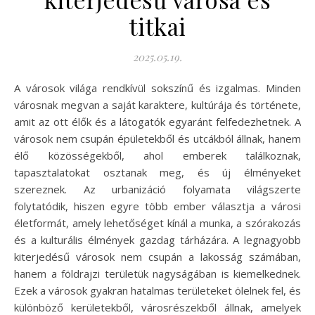
titkai
2025.05.19.
A városok világa rendkívül sokszínű és izgalmas. Minden
városnak megvan a saját karaktere, kultúrája és története,
amit az ott élők és a látogatók egyaránt felfedezhetnek. A
városok nem csupán épületekből és utcákból állnak, hanem
élő közösségekből, ahol emberek találkoznak,
tapasztalatokat osztanak meg, és új élményeket
szereznek. Az urbanizáció folyamata világszerte
folytatódik, hiszen egyre több ember választja a városi
életformát, amely lehetőséget kínál a munka, a szórakozás
és a kulturális élmények gazdag tárházára. A legnagyobb
kiterjedésű városok nem csupán a lakosság számában,
hanem a földrajzi területük nagyságában is kiemelkednek.
Ezek a városok gyakran hatalmas területeket ölelnek fel, és
különböző kerületekből, városrészekből állnak, amelyek