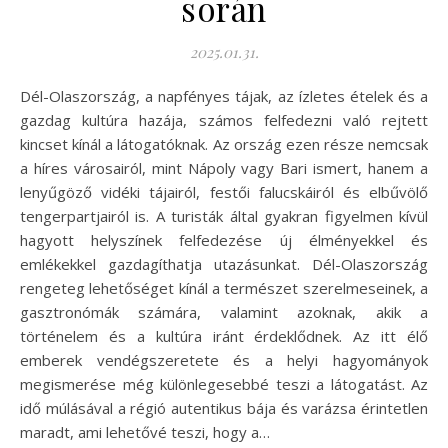
során
2025.01.31.
Dél-Olaszország, a napfényes tájak, az ízletes ételek és a
gazdag kultúra hazája, számos felfedezni való rejtett
kincset kínál a látogatóknak. Az ország ezen része nemcsak
a híres városairól, mint Nápoly vagy Bari ismert, hanem a
lenyűgöző vidéki tájairól, festői falucskáiról és elbűvölő
tengerpartjairól is. A turisták által gyakran figyelmen kívül
hagyott helyszínek felfedezése új élményekkel és
emlékekkel gazdagíthatja utazásunkat. Dél-Olaszország
rengeteg lehetőséget kínál a természet szerelmeseinek, a
gasztronómák számára, valamint azoknak, akik a
történelem és a kultúra iránt érdeklődnek. Az itt élő
emberek vendégszeretete és a helyi hagyományok
megismerése még különlegesebbé teszi a látogatást. Az
idő múlásával a régió autentikus bája és varázsa érintetlen
maradt, ami lehetővé teszi, hogy a…