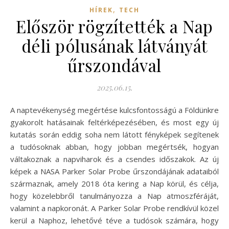
,
HÍREK
TECH
Először rögzítették a Nap
déli pólusának látványát
űrszondával
2025.06.15.
A naptevékenység megértése kulcsfontosságú a Földünkre
gyakorolt hatásainak feltérképezésében, és most egy új
kutatás során eddig soha nem látott fényképek segítenek
a tudósoknak abban, hogy jobban megértsék, hogyan
váltakoznak a napviharok és a csendes időszakok. Az új
képek a NASA Parker Solar Probe űrszondájának adataiból
származnak, amely 2018 óta kering a Nap körül, és célja,
hogy közelebbről tanulmányozza a Nap atmoszféráját,
valamint a napkoronát. A Parker Solar Probe rendkívül közel
kerül a Naphoz, lehetővé téve a tudósok számára, hogy