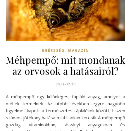
,
EGÉSZSÉG
MAGAZIN
Méhpempő: mit mondanak
az orvosok a hatásairól?
2025.03.31.
A méhpempő egy különleges, tápláló anyag, amelyet a
méhek termelnek. Az utóbbi években egyre nagyobb
figyelmet kapott a természetes táplálékok között, hiszen
számos jótékony hatása miatt sokan keresik. A méhpempő
gazdag vitaminokban, ásványi anyagokban és