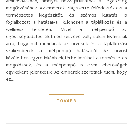
aminosavakban, amelyek hozzájárulhatnak az egészség
megőrzéséhez. Az emberek világszerte felfedezték ezt a
természetes kiegészítőt, és számos kutatás is
foglalkozott a hatásaival, különösen a táplálkozás és a
wellness területén. Mivel a méhpempő az
egészségtudatos életmód részévé vált, sokan kíváncsiak
arra, hogy mit mondanak az orvosok és a táplálkozási
szakemberek a méhpempő hatásairól. Az orvosi
közéletben egyre inkább előtérbe kerülnek a természetes
megoldások, és a méhpempő is ezen lehetőségek
egyikeként jelentkezik. Az emberek szeretnék tudni, hogy
ez…
TOVÁBB