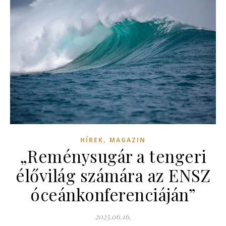
,
HÍREK
MAGAZIN
„Reménysugár a tengeri
élővilág számára az ENSZ
óceánkonferenciáján”
2025.06.16.