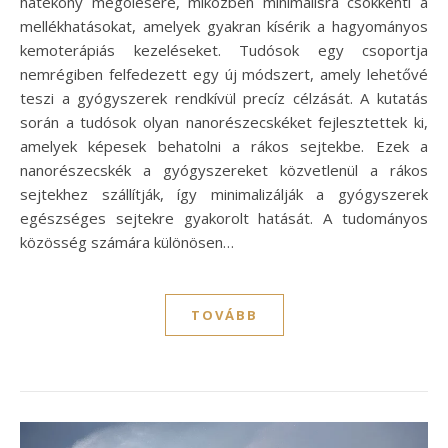
hatékony megölésére, miközben minimálisra csökkenti a
mellékhatásokat, amelyek gyakran kísérik a hagyományos
kemoterápiás kezeléseket. Tudósok egy csoportja
nemrégiben felfedezett egy új módszert, amely lehetővé
teszi a gyógyszerek rendkívül precíz célzását. A kutatás
során a tudósok olyan nanorészecskéket fejlesztettek ki,
amelyek képesek behatolni a rákos sejtekbe. Ezek a
nanorészecskék a gyógyszereket közvetlenül a rákos
sejtekhez szállítják, így minimalizálják a gyógyszerek
egészséges sejtekre gyakorolt hatását. A tudományos
közösség számára különösen…
TOVÁBB