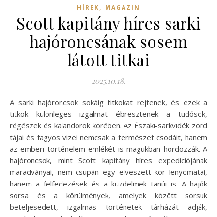
,
HÍREK
MAGAZIN
Scott kapitány híres sarki
hajóroncsának sosem
látott titkai
2025.10.18.
A sarki hajóroncsok sokáig titkokat rejtenek, és ezek a
titkok különleges izgalmat ébresztenek a tudósok,
régészek és kalandorok körében. Az Északi-sarkvidék zord
tájai és fagyos vizei nemcsak a természet csodáit, hanem
az emberi történelem emlékét is magukban hordozzák. A
hajóroncsok, mint Scott kapitány híres expedíciójának
maradványai, nem csupán egy elveszett kor lenyomatai,
hanem a felfedezések és a küzdelmek tanúi is. A hajók
sorsa és a körülmények, amelyek között sorsuk
beteljesedett, izgalmas történetek tárházát adják,