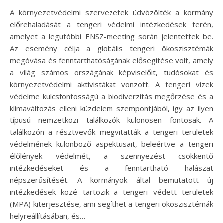
A környezetvédelmi szervezetek üdvözölték a kormány
előrehaladását a tengeri védelmi intézkedések terén,
amelyet a legutóbbi ENSZ-meeting során jelentettek be.
Az esemény célja a globális tengeri ökoszisztémák
megóvása és fenntarthatóságának elősegítése volt, amely
a világ számos országának képviselőit, tudósokat és
környezetvédelmi aktivistákat vonzott. A tengeri vizek
védelme kulcsfontosságú a biodiverzitás megőrzése és a
klímaváltozás elleni küzdelem szempontjából, így az ilyen
típusú nemzetközi találkozók különösen fontosak. A
találkozón a résztvevők megvitatták a tengeri területek
védelmének különböző aspektusait, beleértve a tengeri
élőlények védelmét, a szennyezést csökkentő
intézkedéseket és a fenntartható halászat
népszerűsítését. A kormányok által bemutatott új
intézkedések közé tartozik a tengeri védett területek
(MPA) kiterjesztése, ami segíthet a tengeri ökoszisztémák
helyreállításában, és…