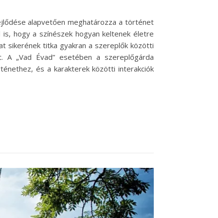
fejlődése alapvetően meghatározza a történet
 is, hogy a színészek hogyan keltenek életre
t sikerének titka gyakran a szereplők közötti
et. A „Vad Évad” esetében a szereplőgárda
énethez, és a karakterek közötti interakciók