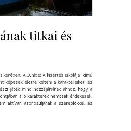
ának titkai és
ikerében. A „Chloe: A kísértés iskolája” című
 képesek életre kelteni a karaktereiket, és
nészi játék mind hozzájárulnak ahhoz, hogy a
pontjában álló karakterek nemcsak érdekesek,
m aktívan azonosuljanak a szereplőkkel, és