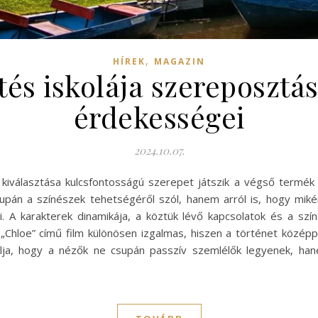
,
HÍREK
MAGAZIN
tés iskolája szereposztás
érdekességei
2024.10.07.
kiválasztása kulcsfontosságú szerepet játszik a végső termék s
án a színészek tehetségéről szól, hanem arról is, hogy miként
 A karakterek dinamikája, a köztük lévő kapcsolatok és a szí
 „Chloe” című film különösen izgalmas, hiszen a történet közép
lja, hogy a nézők ne csupán passzív szemlélők legyenek, hane