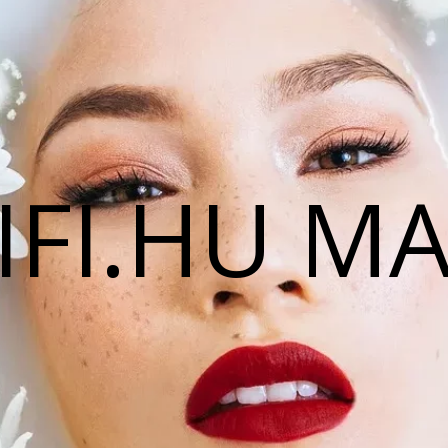
IFI.HU M