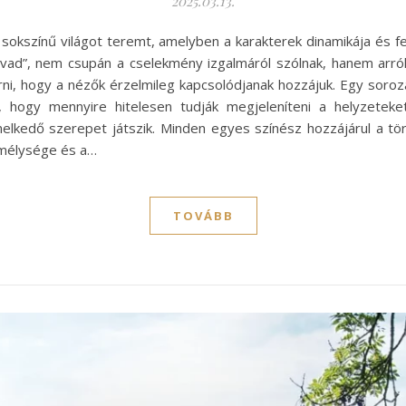
2025.03.13.
sokszínű világot teremt, amelyben a karakterek dinamikája és 
 Évad”, nem csupán a cselekmény izgalmáról szólnak, hanem arról
rni, hogy a nézők érzelmileg kapcsolódjanak hozzájuk. Egy soroza
z, hogy mennyire hitelesen tudják megjeleníteni a helyzetek
elkedő szerepet játszik. Minden egyes színész hozzájárul a tört
k mélysége és a…
TOVÁBB