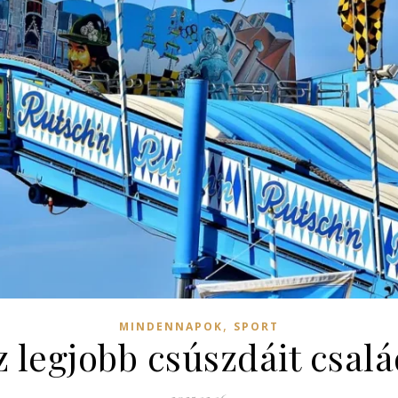
,
MINDENNAPOK
SPORT
z legjobb csúszdáit csal