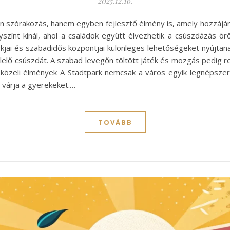
2025.12.16.
 szórakozás, hanem egyben fejlesztő élmény is, amely hozzájár
színt kínál, ahol a családok együtt élvezhetik a csúszdázás ör
arkjai és szabadidős központjai különleges lehetőségeket nyújtan
lelő csúszdát. A szabad levegőn töltött játék és mozgás pedig re
közeli élmények A Stadtpark nemcsak a város egyik legnépsze
 várja a gyerekeket.…
TOVÁBB