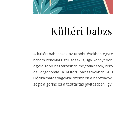
Kültéri babz
A kültéri babzsákok az utóbbi években egyr
hanem rendkívül stílusosak is, így könnyedén
egyre több háztartásban megtalálhatók, hisz
és ergonómia a kültéri babzsákokban A k
ülőalkalmatosságokkal szemben a babzsákok r
segít a gerinc és a testtartás javításában, íg