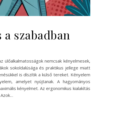
s a szabadban
 az ülőalkalmatosságok nemcsak kényelmesek,
ákok sokoldalúsága és praktikus jellege miatt
sükkel is díszítik a külső tereket. Kényelem
nyelem, amelyet nyújtanak. A hagyományos
ximális kényelmet. Az ergonomikus kialakítás
. Azok…