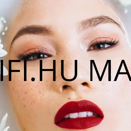
IFI.HU M