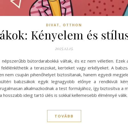
,
DIVAT
OTTHON
sákok: Kényelem és stílu
2025.12.15.
e népszerűbb bútordarabokká váltak, és ez nem véletlen. Ezek
 felélénkíthetik a teraszokat, kerteket vagy erkélyeket. A babzs
en nem csupán pihenőhelyet biztosítanak, hanem egyedi megjelené
ültéri babzsákok egyik legnagyobb előnye a rendkívüli ké
ugalmasan alkalmazkodnak a test formájához, így biztosítva a ma
y a hosszabb ideig tartó ülés is sokkal kellemesebb élménnyé válik
TOVÁBB