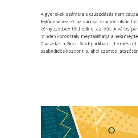
A gyerekek számára a csúszdázás nem csupán
fejlődéséhez. Graz városa számos olyan hely
környezetben tölthetik el az időt. A város p
minden korosztály megtalálhatja a neki megfe
Csúszdák a Grazi Stadtparkban – természet 
szabadidős központ is, ahol számos játszótér