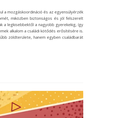
ul a mozgáskoordináció és az egyensúlyérzék
ömét, miközben biztonságos és jól felszerelt
ak a legkisebbektől a nagyobb gyerekekig, így
mek alkalom a családi kötődés erősítésére is.
rűbb zöldterülete, hanem egyben családbarát