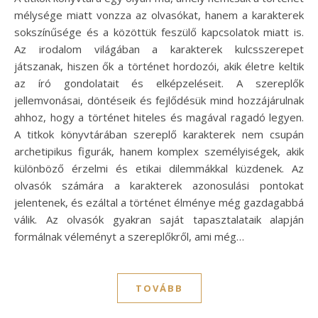
mélysége miatt vonzza az olvasókat, hanem a karakterek
sokszínűsége és a közöttük feszülő kapcsolatok miatt is.
Az irodalom világában a karakterek kulcsszerepet
játszanak, hiszen ők a történet hordozói, akik életre keltik
az író gondolatait és elképzeléseit. A szereplők
jellemvonásai, döntéseik és fejlődésük mind hozzájárulnak
ahhoz, hogy a történet hiteles és magával ragadó legyen.
A titkok könyvtárában szereplő karakterek nem csupán
archetipikus figurák, hanem komplex személyiségek, akik
különböző érzelmi és etikai dilemmákkal küzdenek. Az
olvasók számára a karakterek azonosulási pontokat
jelentenek, és ezáltal a történet élménye még gazdagabbá
válik. Az olvasók gyakran saját tapasztalataik alapján
formálnak véleményt a szereplőkről, ami még…
TOVÁBB