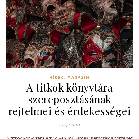
,
HÍREK
MAGAZIN
A titkok könyvtára
szereposztásának
rejtelmei és érdekességei
2024.09.10.
A titkok könyvtára egy olyan mű, amely nemcsak a történet