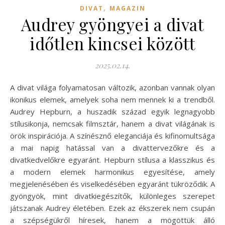
,
DIVAT
MAGAZIN
Audrey gyöngyei a divat
időtlen kincsei között
2025.02.14.
A divat világa folyamatosan változik, azonban vannak olyan
ikonikus elemek, amelyek soha nem mennek ki a trendből.
Audrey Hepburn, a huszadik század egyik legnagyobb
stílusikonja, nemcsak filmsztár, hanem a divat világának is
örök inspirációja. A színésznő eleganciája és kifinomultsága
a mai napig hatással van a divattervezőkre és a
divatkedvelőkre egyaránt. Hepburn stílusa a klasszikus és
a modern elemek harmonikus egyesítése, amely
megjelenésében és viselkedésében egyaránt tükröződik. A
gyöngyök, mint divatkiegészítők, különleges szerepet
játszanak Audrey életében. Ezek az ékszerek nem csupán
a szépségükről híresek, hanem a mögöttük álló