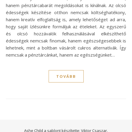
hanem pénztárcabarát megoldásokat is kínálnak. Az olcsó
édességek készítése otthon nemcsak költséghatékony,
hanem kreatív elfoglaltság is, amely lehetőséget ad arra,
hogy saját ízlésünkre formáljuk az ételeket. Az egyszerű
és olcsó hozzávalók felhasználásával elkészíthető
édességek nemcsak finomak, hanem egészségesebbek is
lehetnek, mint a boltban vásárolt cukros alternatívák. Így
nemcsak a pénztárcánkat, hanem az egészségünket…
TOVÁBB
Ashe Child a sablont készítette:
Viktor Csaszar.