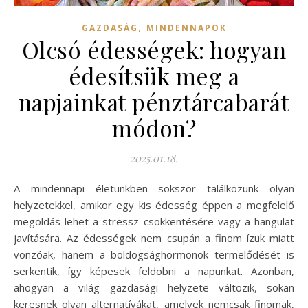
,
GAZDASÁG
MINDENNAPOK
Olcsó édességek: hogyan
édesítsük meg a
napjainkat pénztárcabarát
módon?
2025.01.18.
A mindennapi életünkben sokszor találkozunk olyan
helyzetekkel, amikor egy kis édesség éppen a megfelelő
megoldás lehet a stressz csökkentésére vagy a hangulat
javítására. Az édességek nem csupán a finom ízük miatt
vonzóak, hanem a boldogsághormonok termelődését is
serkentik, így képesek feldobni a napunkat. Azonban,
ahogyan a világ gazdasági helyzete változik, sokan
keresnek olyan alternatívákat, amelyek nemcsak finomak,