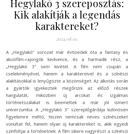
Hegylakó 3 szereposztás:
Kik alakítják a legendás
karaktereket?
2024.08.01.
A „Hegylakó” sorozat már évtizedek óta a fantasy és
akciófilm-rajongók kedvence, és a harmadik rész, a
„Hegylakó 3” sem kivétel. A film nem csupán a
cselekményével, hanem a karaktereivel és a színészi
alakításokkal is lenyűgözte a közönséget. Az alkotás során
a gyártók igyekeztek megőrizni az előző részek
hangulatát, miközben új arcokat és izgalmas
történetszálakat is beemeltek a már jól ismert
univerzumba. A „Hegylakó 3” szereplőgárdája különösen
figyelemre méltó, hiszen nemcsak neves színészeket
vonultat fel, hanem olyan új karaktereket is, akik egyedi
színfoltjai a történetnek. A film sikere nagyrészt a színészi