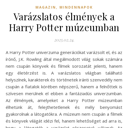
,
MAGAZIN
MINDENNAPOK
Varázslatos élmények a
Harry Potter múzeumban
2025.02.24.
A Harry Potter univerzuma generációkat varázsolt el, és az
írónő, J.K. Rowling által megálmodott világ sokak számára
nem csupán könyvek és filmek sorozatát jelenti, hanem
egy életérzést is. A varázslatos világban található
helyszínek, karakterek és történetek iránti szenvedély nem
csupán a fiatalok körében népszerű, hanem a felnőttek is
szívesen merülnek el ebben a fantáziadús univerzumban.
Az élmények, amelyeket a Harry Potter múzeumban
élhetünk át, felejthetetlenek és mély benyomást
gyakorolnak a látogatókra. A múzeum nem csupán a filmek
és könyvek világát idézi fel, hanem lehetőséget ad arra is,
hogy a látogatók a varázslat részeseivé váljanak. Az