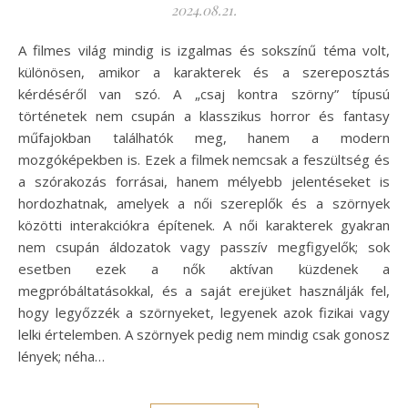
2024.08.21.
A filmes világ mindig is izgalmas és sokszínű téma volt,
különösen, amikor a karakterek és a szereposztás
kérdéséről van szó. A „csaj kontra szörny” típusú
történetek nem csupán a klasszikus horror és fantasy
műfajokban találhatók meg, hanem a modern
mozgóképekben is. Ezek a filmek nemcsak a feszültség és
a szórakozás forrásai, hanem mélyebb jelentéseket is
hordozhatnak, amelyek a női szereplők és a szörnyek
közötti interakciókra építenek. A női karakterek gyakran
nem csupán áldozatok vagy passzív megfigyelők; sok
esetben ezek a nők aktívan küzdenek a
megpróbáltatásokkal, és a saját erejüket használják fel,
hogy legyőzzék a szörnyeket, legyenek azok fizikai vagy
lelki értelemben. A szörnyek pedig nem mindig csak gonosz
lények; néha…