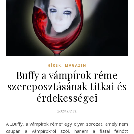
,
HÍREK
MAGAZIN
Buffy a vámpírok réme
szereposztásának titkai és
érdekességei
2025.02.11.
A „Buffy, a vámpírok réme” egy olyan sorozat, amely nem
csupán a vámpírokról szól, hanem a fiatal felnőtt