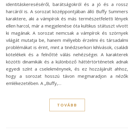
identitáskereséséről, barátságokról és a jó és a rossz
harcáról is. A sorozat középpontjában álló Buffy Summers
karaktere, aki a vámpírok és más természetfeletti lények
ellen harcol, már a megjelenése óta kultikus státuszt vívott
ki magának. A sorozat nemcsak a vámpírok és szörnyek
világát mutatja be, hanem mélyebb érzelmi és társadalmi
problémákat is érint, mint a tinédzserkori kihívások, családi
kötelékek és a felnőtté válás nehézségei. A karakterek
közötti dinamikák és a különböző háttértörténetek adnak
egyedi színt a cselekménynek, és ez hozzájárult ahhoz,
hogy a sorozat hosszú távon megmaradjon a nézők
emlékezetében. A „Buffy,…
TOVÁBB