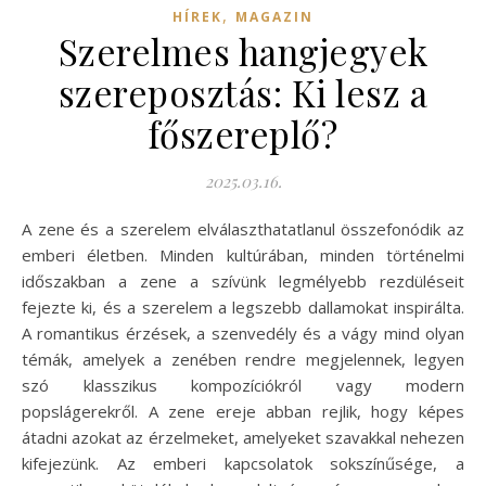
,
HÍREK
MAGAZIN
Szerelmes hangjegyek
szereposztás: Ki lesz a
főszereplő?
2025.03.16.
A zene és a szerelem elválaszthatatlanul összefonódik az
emberi életben. Minden kultúrában, minden történelmi
időszakban a zene a szívünk legmélyebb rezdüléseit
fejezte ki, és a szerelem a legszebb dallamokat inspirálta.
A romantikus érzések, a szenvedély és a vágy mind olyan
témák, amelyek a zenében rendre megjelennek, legyen
szó klasszikus kompozíciókról vagy modern
popslágerekről. A zene ereje abban rejlik, hogy képes
átadni azokat az érzelmeket, amelyeket szavakkal nehezen
kifejezünk. Az emberi kapcsolatok sokszínűsége, a