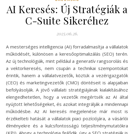
AI Keresés: Új Stratégiák a
C-Suite Sikeréhez
2025.06.26.
A mesterséges intelligencia (AI) forradalmasítja a vállalatok
működését, különösen a keresőoptimalizálás (SEO) terén.
Az új technológiák, mint például a generatív rangsorolás és
a vektorkeresés, nem csupán a technikai szempontokat
érintik, hanem a vállalatvezetők, köztük a vezérigazgatók
(CEO) és marketingvezetők (CMO) döntéseit is alapjaiban
befolyásolják. A jövő vállalati stratégiájának kialakításához
elengedhetetlen, hogy a vezetők megértsék az AI által
nyújtott lehetőségeket, és azokat integrálják a mindennapi
működésbe. Az AI keresés megjelenése már most is
érzékelteti hatását a vállalatok piaci pozíciójára, a vásárlói
élményekre és a kulcsfontosságú teljesítménymutatókra
(KPI). Ahogy a technológia fejlődik, úgy a SEO stratégiák is