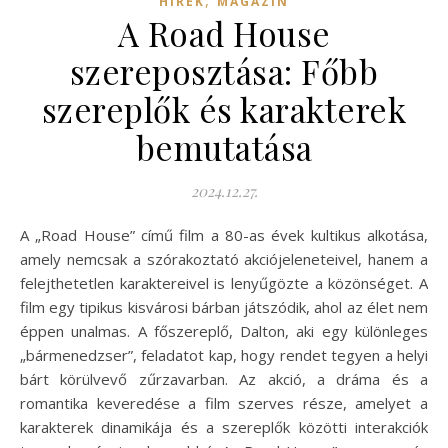
,
HÍREK
MAGAZIN
A Road House
szereposztása: Főbb
szereplők és karakterek
bemutatása
2024.12.27.
A „Road House” című film a 80-as évek kultikus alkotása,
amely nemcsak a szórakoztató akciójeleneteivel, hanem a
felejthetetlen karaktereivel is lenyűgözte a közönséget. A
film egy tipikus kisvárosi bárban játszódik, ahol az élet nem
éppen unalmas. A főszereplő, Dalton, aki egy különleges
„bármenedzser”, feladatot kap, hogy rendet tegyen a helyi
bárt körülvevő zűrzavarban. Az akció, a dráma és a
romantika keveredése a film szerves része, amelyet a
karakterek dinamikája és a szereplők közötti interakciók