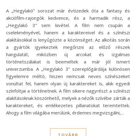
A „Hegylakó” sorozat már évtizedek óta a fantasy és
akciófilm-rajongók kedvence, és a harmadik rész, a
„Hegylakó 3” sem kivétel. A film nem csupán a
cselekményével, hanem a karaktereivel és a színészi
alakításokkal is lenyűgözte a közönséget. Az alkotás során
a gyártók igyekeztek megőrizni az előző részek
hangulatát, miközben új arcokat és izgalmas
történetszálakat is beemeltek a már jól ismert
univerzumba. A „Hegylakó 3” szereplőgárdája különösen
figyelemre méltó, hiszen nemcsak neves színészeket
vonultat fel, hanem olyan új karaktereket is, akik egyedi
színfoltjai a történetnek. A film sikere nagyrészt a színészi
alakításoknak köszönhető, melyek a nézők szívébe zárták a
karaktereket, és emlékezetes pillanatokat teremtettek.
Ahogy a film világába merülünk, érdemes megvizsgálni,…
TOVÁBB