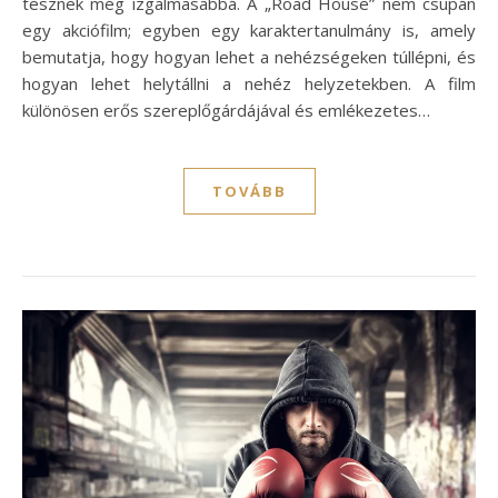
tesznek még izgalmasabbá. A „Road House” nem csupán
egy akciófilm; egyben egy karaktertanulmány is, amely
bemutatja, hogy hogyan lehet a nehézségeken túllépni, és
hogyan lehet helytállni a nehéz helyzetekben. A film
különösen erős szereplőgárdájával és emlékezetes…
TOVÁBB