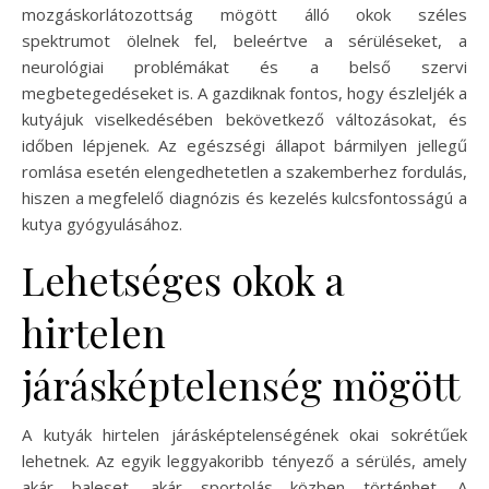
mozgáskorlátozottság mögött álló okok széles
spektrumot ölelnek fel, beleértve a sérüléseket, a
neurológiai problémákat és a belső szervi
megbetegedéseket is. A gazdiknak fontos, hogy észleljék a
kutyájuk viselkedésében bekövetkező változásokat, és
időben lépjenek. Az egészségi állapot bármilyen jellegű
romlása esetén elengedhetetlen a szakemberhez fordulás,
hiszen a megfelelő diagnózis és kezelés kulcsfontosságú a
kutya gyógyulásához.
Lehetséges okok a
hirtelen
járásképtelenség mögött
A kutyák hirtelen járásképtelenségének okai sokrétűek
lehetnek. Az egyik leggyakoribb tényező a sérülés, amely
akár baleset, akár sportolás közben történhet. A