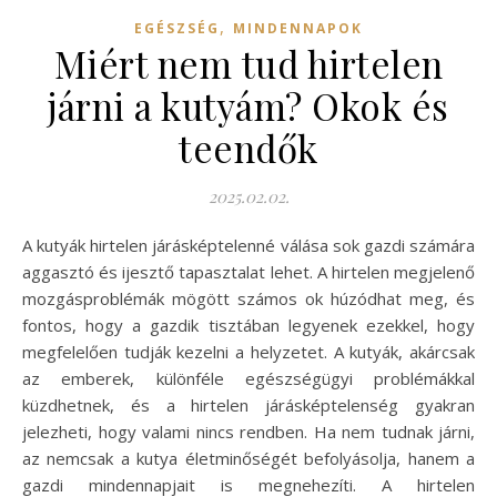
,
EGÉSZSÉG
MINDENNAPOK
Miért nem tud hirtelen
járni a kutyám? Okok és
teendők
2025.02.02.
A kutyák hirtelen járásképtelenné válása sok gazdi számára
aggasztó és ijesztő tapasztalat lehet. A hirtelen megjelenő
mozgásproblémák mögött számos ok húzódhat meg, és
fontos, hogy a gazdik tisztában legyenek ezekkel, hogy
megfelelően tudják kezelni a helyzetet. A kutyák, akárcsak
az emberek, különféle egészségügyi problémákkal
küzdhetnek, és a hirtelen járásképtelenség gyakran
jelezheti, hogy valami nincs rendben. Ha nem tudnak járni,
az nemcsak a kutya életminőségét befolyásolja, hanem a
gazdi mindennapjait is megnehezíti. A hirtelen