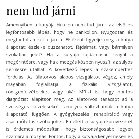
nem tud járni
Amennyiben a kutyája hirtelen nem tud járni, az első és
legfontosabb lépés, hogy ne pánikoljon. Nyugodtan és
megfontoltan kell eljárnia. Elsőként figyelje meg a kutya
állapotát: észlel-e duzzanatot, fájdalmat, vagy bármilyen
szokatlan jelet? Ha a kutyája fájdalmasan reagál a
megérintésre, vagy ha a mozgás közben nyüszít, az súlyos
sérülésre utalhat. A következő lépés a szakemberhez
fordulás. Az állatorvos alapos vizsgálatot végez, amely
magában foglalhatja a fizikális vizsgálatot,
röntgenfelvételeket vagy akár MRI-t is, hogy pontos
diagnózist állapítson meg. Az állatorvos tanácsot ad a
szükséges kezelésekről, amelyek változhatnak a kutya
állapotától függően. A gyógykezelés, rehabilitáció vagy
akár műtét is szóba jöhet. Emellett a kutyája környezetét
is érdemes módosítani, hogy biztonságosabb legyen
számára a mozgás. Fontos, hogy a kutyája kényelmesen és