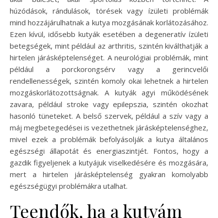
húzódások, rándulások, törések vagy ízületi problémák
mind hozzájárulhatnak a kutya mozgásának korlátozásához.
Ezen kívül, idősebb kutyák esetében a degeneratív ízületi
betegségek, mint például az arthritis, szintén kiválthatják a
hirtelen járásképtelenséget. A neurológiai problémák, mint
például a porckorongsérv vagy a gerincvelői
rendellenességek, szintén komoly okai lehetnek a hirtelen
mozgáskorlátozottságnak. A kutyák agyi működésének
zavara, például stroke vagy epilepszia, szintén okozhat
hasonló tüneteket. A belső szervek, például a szív vagy a
máj megbetegedései is vezethetnek járásképtelenséghez,
mivel ezek a problémák befolyásolják a kutya általános
egészségi állapotát és energiaszintjét. Fontos, hogy a
gazdik figyeljenek a kutyájuk viselkedésére és mozgására,
mert a hirtelen járásképtelenség gyakran komolyabb
egészségügyi problémákra utalhat.
Teendők, ha a kutyám