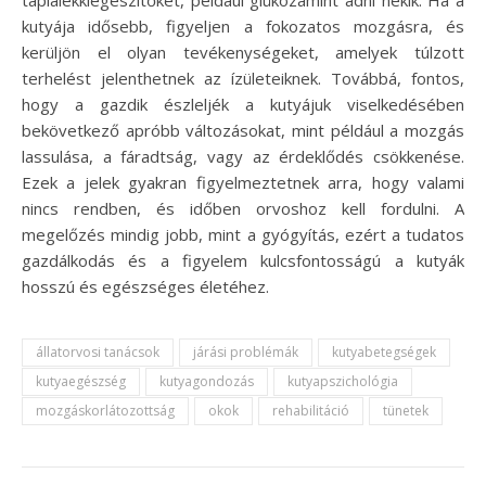
kutyája idősebb, figyeljen a fokozatos mozgásra, és
kerüljön el olyan tevékenységeket, amelyek túlzott
terhelést jelenthetnek az ízületeiknek. Továbbá, fontos,
hogy a gazdik észleljék a kutyájuk viselkedésében
bekövetkező apróbb változásokat, mint például a mozgás
lassulása, a fáradtság, vagy az érdeklődés csökkenése.
Ezek a jelek gyakran figyelmeztetnek arra, hogy valami
nincs rendben, és időben orvoshoz kell fordulni. A
megelőzés mindig jobb, mint a gyógyítás, ezért a tudatos
gazdálkodás és a figyelem kulcsfontosságú a kutyák
hosszú és egészséges életéhez.
állatorvosi tanácsok
járási problémák
kutyabetegségek
kutyaegészség
kutyagondozás
kutyapszichológia
mozgáskorlátozottság
okok
rehabilitáció
tünetek