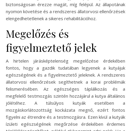
biztonságosan érezze magát, míg felépül. Az állapotának
nyomon követése és a rendszeres állatorvosi ellenőrzések
elengedhetetlenek a sikeres rehabilitációhoz.
Megelőzés és
figyelmeztető jelek
A hirtelen járásképtelenség megelőzése érdekében
fontos, hogy a gazdik tudatában legyenek a kutyájuk
egészségének és a figyelmeztető jeleknek. A rendszeres
állatorvosi ellenőrzések segíthetnek a korai problémák
felismerésében. Az egészséges táplálkozás és a
megfelelő testmozgás szintén hozzájárul a kutya általános
jólétéhez. A túlsúlyos kutyák esetében a
mozgáskorlátozottság kockázata megnő, ezért fontos
figyelni az étrendre és a testmozgásra. Ezen kívül a kutyák
ízületi egészségének megőrzése érdekében érdemes
táplálékkiegészítőket, például glükozamint adni nekik. Ha a