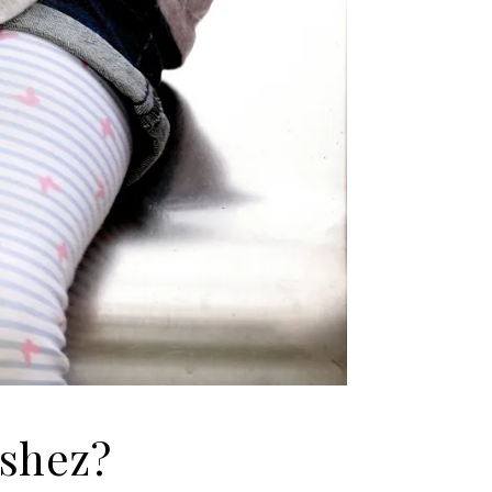
éshez?