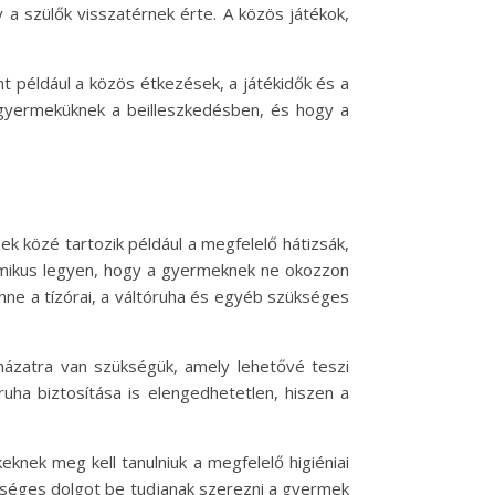
a szülők visszatérnek érte. A közös játékok,
t például a közös étkezések, a játékidők és a
gyermeküknek a beilleszkedésben, és hogy a
 közé tartozik például a megfelelő hátizsák,
omikus legyen, hogy a gyermeknek ne okozzon
enne a tízórai, a váltóruha és egyéb szükséges
házatra van szükségük, amely lehetővé teszi
uha biztosítása is elengedhetetlen, hiszen a
eknek meg kell tanulniuk a megfelelő higiéniai
zükséges dolgot be tudjanak szerezni a gyermek