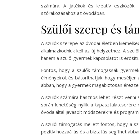
számára. A játékok és kreatív eszközök, 
szórakozásához az óvodában.
Szülői szerep és t
A szülők szerepe az óvodai életben kiemelke
alkalmazkodniuk kell az új helyzethez. A szü
hanem a szülő-gyermek kapcsolatot is erősíti.
Fontos, hogy a szülők támogassák gyermeke
élményeiről, és bátoríthatják, hogy meséljen
abban, hogy a gyermek magabiztosan érezze 
A szülők számára hasznos lehet részt venni 
során lehetőség nyílik a tapasztalatcserére
óvoda által javasolt módszerekre és programo
A szülői támogatás mellett fontos, hogy a sz
pozitív hozzáállás és a biztatás segíthet ab