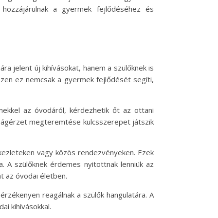
n hozzájárulnak a gyermek fejlődéséhez és
 jelent új kihívásokat, hanem a szülőknek is
iszen ez nemcsak a gyermek fejlődését segíti,
kkel az óvodáról, kérdezhetik őt az ottani
onságérzet megteremtése kulcsszerepet játszik
tekezleteken vagy közös rendezvényeken. Ezek
a. A szülőknek érdemes nyitottnak lenniük az
t az óvodai életben.
 érzékenyen reagálnak a szülők hangulatára. A
i kihívásokkal.