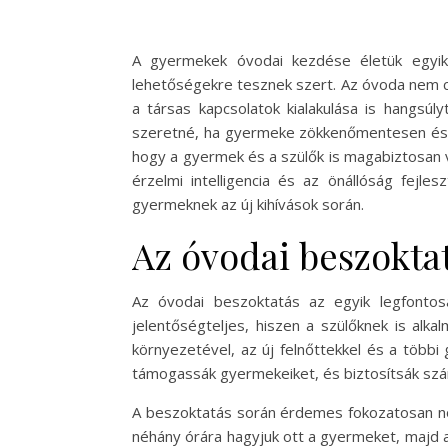
A gyermekek óvodai kezdése életük egyik 
lehetőségekre tesznek szert. Az óvoda nem csu
a társas kapcsolatok kialakulása is hangsú
szeretné, ha gyermeke zökkenőmentesen és bo
hogy a gyermek és a szülők is magabiztosan v
érzelmi intelligencia és az önállóság fejl
gyermeknek az új kihívások során.
Az óvodai beszokta
Az óvodai beszoktatás az egyik legfont
jelentőségteljes, hiszen a szülőknek is al
környezetével, az új felnőttekkel és a többi
támogassák gyermekeiket, és biztosítsák szá
A beszoktatás során érdemes fokozatosan növ
néhány órára hagyjuk ott a gyermeket, majd 