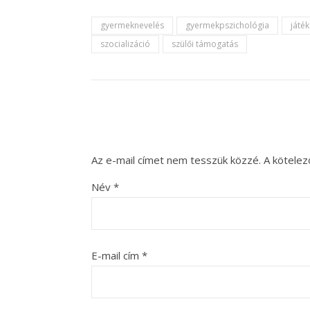
gyermeknevelés
gyermekpszichológia
játé
szocializáció
szülői támogatás
Az e-mail címet nem tesszük közzé.
A kötele
Név
*
E-mail cím
*