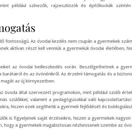
mint például színezők, rajzeszközök és építőkockák szinté
ámogatás
dő fontosságú. Az óvodai kezdés nem csupán a gyermekek számára
lőknek aktívan részt kell venniük a gyermekük óvodai életében, h
iket az óvodai beilleszkedés során. Beszélgethetnek a gyerme
 a barátairól és az óvónénikről. Az érzelmi támogatás és a bizt
magát az új környezetben.
az óvoda által szervezett programokon, mint például szülői ér
 más szülőkkel, valamint a pedagógusokkal való kapcsolattartásr
kra, hiszen ezek segíthetik a gyermek fejlődését és boldogulásá
ülők is figyeljenek saját érzéseikre, hiszen a gyermekek nagyon
ban, hogy a gyermekek magabiztosan nézhessenek szembe az óvoda