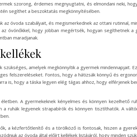
yermek szorong, érdemes megnyugtatni, és elmondani neki, hogy 
intén segíthet a beszoktatás megkönnyítésében.
az óvoda szabályait, és megismerkednek az ottani rutinnal, min
k az óvónőkkel, hogy jobban megértsék, hogyan segíthetnek a 
ontban maradjanak.
 kellékek
 szükséges, amelyek megkönnyítik a gyermek mindennapjait. Ezek
ges felszereléseket. Fontos, hogy a hátizsák könnyű és ergon
rra is, hogy a táska legyen elég tágas ahhoz, hogy elférjenek b
ai életben. A gyermekeknek kényelmes és könnyen kezelhető ru
a ruhák legyenek strapabírók és könnyen tisztíthatók. A váltór
zben.
ők, a kézfertőtlenítő és a törölköző is fontosak, hiszen a gyerek
ódniuk az óvoda által előírt kellékek listájáról, hogy minden s