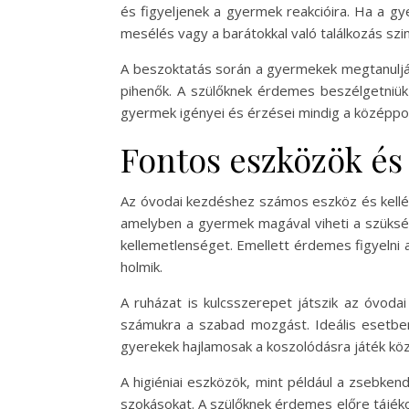
és figyeljenek a gyermek reakcióira. Ha a g
mesélés vagy a barátokkal való találkozás sz
A beszoktatás során a gyermekek megtanulják 
pihenők. A szülőknek érdemes beszélgetniü
gyermek igényei és érzései mindig a középp
Fontos eszközök és
Az óvodai kezdéshez számos eszköz és kellék
amelyben a gyermek magával viheti a szüksé
kellemetlenséget. Emellett érdemes figyelni a
holmik.
A ruházat is kulcsszerepet játszik az óvod
számukra a szabad mozgást. Ideális esetben 
gyerekek hajlamosak a koszolódásra játék kö
A higiéniai eszközök, mint például a zsebkend
szokásokat. A szülőknek érdemes előre tájékoz