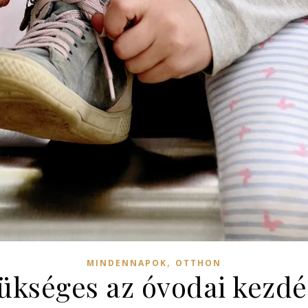
,
MINDENNAPOK
OTTHON
ükséges az óvodai kezd