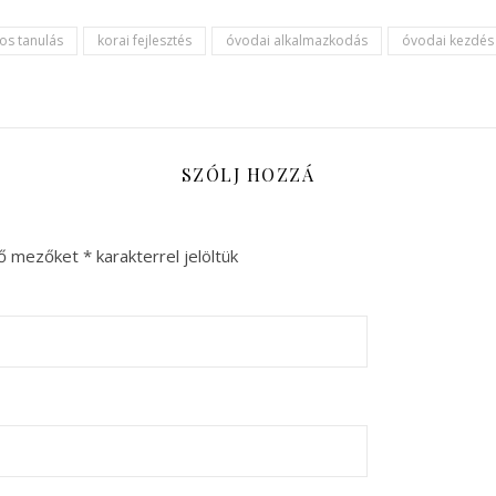
kos tanulás
korai fejlesztés
óvodai alkalmazkodás
óvodai kezdés
SZÓLJ HOZZÁ
ző mezőket
*
karakterrel jelöltük