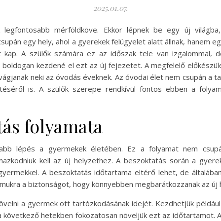
2025.01.07.
legfontosabb mérföldköve. Ekkor lépnek be egy új világba, 
pán egy hely, ahol a gyerekek felügyelet alatt állnak, hanem egy 
lyt kap. A szülők számára ez az időszak tele van izgalommal,
ldogan kezdené el ezt az új fejezetet. A megfelelő előkészüle
ágjanak neki az óvodás éveknek. Az óvodai élet nem csupán a tan
esztéséről is. A szülők szerepe rendkívül fontos ebben a foly
tás folyamata
osabb lépés a gyermekek életében. Ez a folyamat nem csup
kalmazkodniuk kell az új helyzethez. A beszoktatás során a gy
 gyermekkel. A beszoktatás időtartama eltérő lehet, de általába
mukra a biztonságot, hogy könnyebben megbarátkozzanak az új h
elni a gyermek ott tartózkodásának idejét. Kezdhetjük például 
a következő hetekben fokozatosan növeljük ezt az időtartamot. A