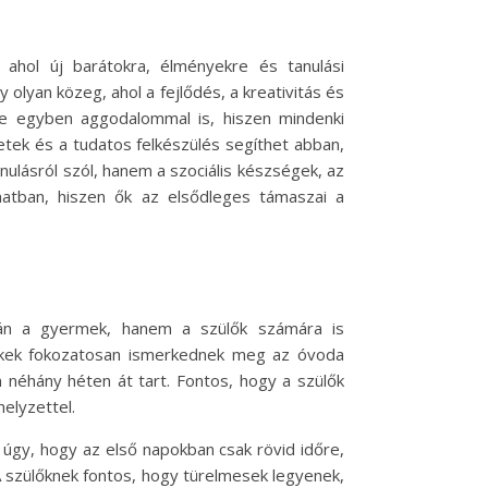
ahol új barátokra, élményekre és tanulási
olyan közeg, ahol a fejlődés, a kreativitás és
 de egyben aggodalommal is, hiszen mindenki
tek és a tudatos felkészülés segíthet abban,
ulásról szól, hanem a szociális készségek, az
amatban, hiszen ők az elsődleges támaszai a
án a gyermek, hanem a szülők számára is
erekek fokozatosan ismerkednek meg az óvoda
n néhány héten át tart. Fontos, hogy a szülők
elyzettel.
úgy, hogy az első napokban csak rövid időre,
 szülőknek fontos, hogy türelmesek legyenek,