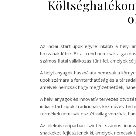
Költséghatékon
o
Az indiai start-upok egyre inkább a helyi 
hozzanak létre. Ez a trend nemcsak a gazdasá
számos fiatal vállalkozás tűnt fel, amelyek cé
A helyi anyagok használata nemcsak a környeze
upok számára a fenntarthatóság és a társadalm
amelyek nemcsak hogy megfizethetőek, hane
A helyi anyagok és innovatív tervezés ötvözés
indiai start-upok tradicionális kézműves te
termékek nemcsak esztétikailag vonzóak, hanem
Az élelmiszeriparban szintén számos innova
snackeket fejlesztenek ki, amelyek nemcsak t