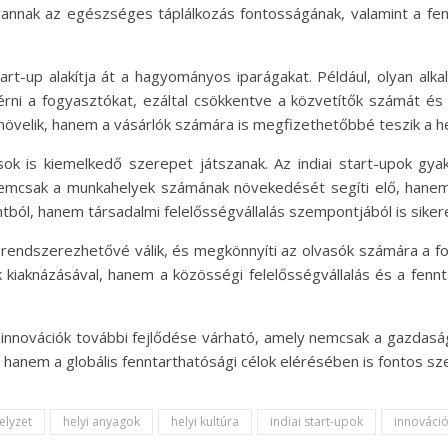
annak az egészséges táplálkozás fontosságának, valamint a fe
tart-up alakítja át a hagyományos iparágakat. Például, olyan alk
érni a fogyasztókat, ezáltal csökkentve a közvetítők számát és 
velik, hanem a vásárlók számára is megfizethetőbbé teszik a he
ok is kiemelkedő szerepet játszanak. Az indiai start-upok gyak
emcsak a munkahelyek számának növekedését segíti elő, hanem 
ból, hanem társadalmi felelősségvállalás szempontjából is siker
rendszerezhetővé válik, és megkönnyíti az olvasók számára a fon
 kiaknázásával, hanem a közösségi felelősségvállalás és a fennta
i innovációk további fejlődése várható, amely nemcsak a gazdaság
 hanem a globális fenntarthatósági célok elérésében is fontos sz
elyzet
helyi anyagok
helyi kultúra
indiai start-upok
innováci