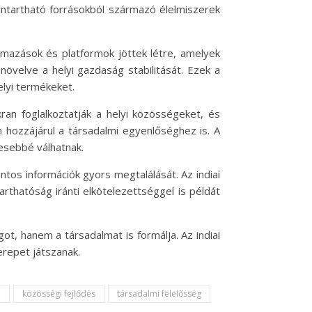
nntartható forrásokból származó élelmiszerek
almazások és platformok jöttek létre, amelyek
növelve a helyi gazdaság stabilitását. Ezek a
lyi termékeket.
ran foglalkoztatják a helyi közösségeket, és
hozzájárul a társadalmi egyenlőséghez is. A
esebbé válhatnak.
tos információk gyors megtalálását. Az indiai
rthatóság iránti elkötelezettséggel is példát
ot, hanem a társadalmat is formálja. Az indiai
erepet játszanak.
ó
közösségi fejlődés
társadalmi felelősség