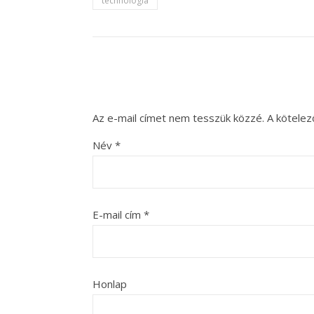
technológia
Az e-mail címet nem tesszük közzé.
A kötele
Név
*
E-mail cím
*
Honlap