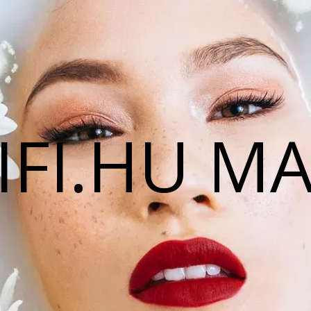
IFI.HU M