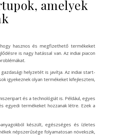
rtupok, amelyek
ak
ak, hogy hasznos és megfizethető termékeket
ődésre is nagy hatással van. Az indiai piacon
 problémákat.
zdasági helyzetét is javítja. Az indiai start-
sok igyekeznek olyan termékeket kifejleszteni,
szeripart és a technológiát is. Például, egyes
 és egyedi termékeket hozzanak létre. Ezek a
apanyagokból készült, egészséges és ízletes
termékek népszerűsége folyamatosan növekszik,