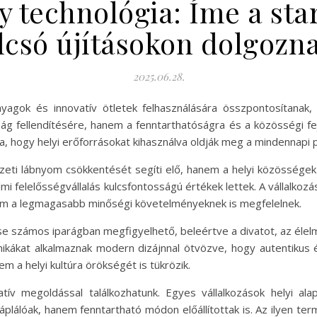
y technológia: Íme a sta
lcsó újításokon dolgozn
2025.06.28.
anyagok és innovatív ötletek felhasználására összpontosítan
g fellendítésére, hanem a fenntarthatóságra és a közösségi fejl
lja, hogy helyi erőforrásokat kihasználva oldják meg a mindennapi
ti lábnyom csökkentését segíti elő, hanem a helyi közösségek ga
i felelősségvállalás kulcsfontosságú értékek lettek. A vállalkozá
m a legmagasabb minőségi követelményeknek is megfelelnek.
e számos iparágban megfigyelhető, beleértve a divatot, az élelmi
chnikákat alkalmaznak modern dizájnnal ötvözve, hogy autentikus
 a helyi kultúra örökségét is tükrözik.
tív megoldással találkozhatunk. Egyes vállalkozások helyi al
áplálóak, hanem fenntartható módon előállítottak is. Az ilyen 