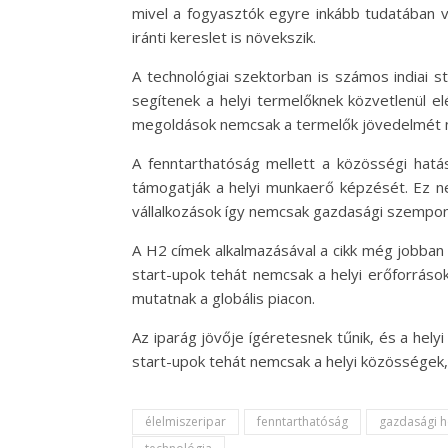
mivel a fogyasztók egyre inkább tudatában v
iránti kereslet is növekszik.
A technológiai szektorban is számos indiai s
segítenek a helyi termelőknek közvetlenül el
megoldások nemcsak a termelők jövedelmét nö
A fenntarthatóság mellett a közösségi hatás
támogatják a helyi munkaerő képzését. Ez n
vállalkozások így nemcsak gazdasági szempont
A H2 címek alkalmazásával a cikk még jobban 
start-upok tehát nemcsak a helyi erőforrások
mutatnak a globális piacon.
Az iparág jövője ígéretesnek tűnik, és a hely
start-upok tehát nemcsak a helyi közösségek,
élelmiszeripar
fenntarthatóság
gazdasági h