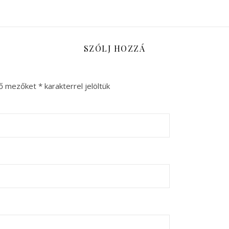
SZÓLJ HOZZÁ
ző mezőket
*
karakterrel jelöltük