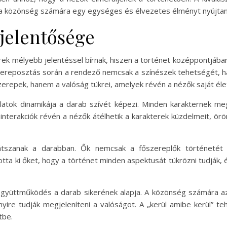
 a közönség számára egy egységes és élvezetes élményt nyújtan
 jelentősége
rek mélyebb jelentéssel bírnak, hiszen a történet középpontjában 
A szereposztás során a rendező nemcsak a színészek tehetségét, 
erepek, hanem a valóság tükrei, amelyek révén a nézők saját él
olatok dinamikája a darab szívét képezi. Minden karakternek me
 interakciók révén a nézők átélhetik a karakterek küzdelmeit, örö
játszanak a darabban. Ők nemcsak a főszereplők történetét 
ta ki őket, hogy a történet minden aspektusát tükrözni tudják, 
együttműködés a darab sikerének alapja. A közönség számára a
nyire tudják megjeleníteni a valóságot. A „kerül amibe kerül” 
tbe.