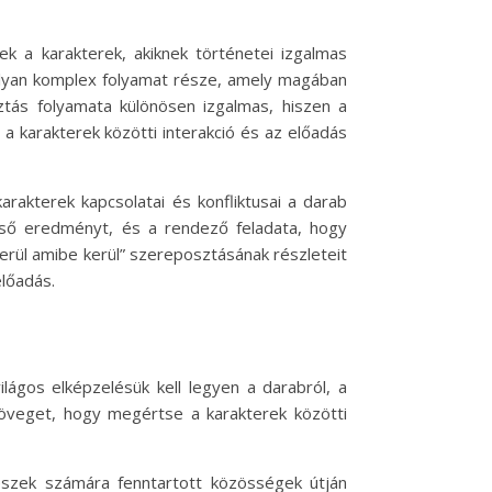
ek a karakterek, akiknek történetei izgalmas
 olyan komplex folyamat része, amely magában
ztás folyamata különösen izgalmas, hiszen a
a karakterek közötti interakció és az előadás
rakterek kapcsolatai és konfliktusai a darab
égső eredményt, és a rendező feladata, hogy
kerül amibe kerül” szereposztásának részleteit
előadás.
lágos elképzelésük kell legyen a darabról, a
zöveget, hogy megértse a karakterek közötti
nészek számára fenntartott közösségek útján