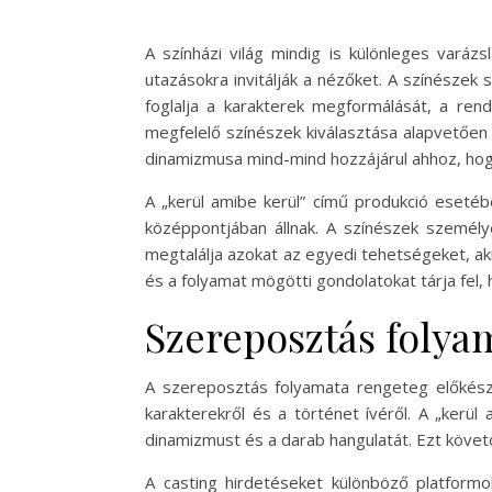
A színházi világ mindig is különleges varáz
utazásokra invitálják a nézőket. A színésze
foglalja a karakterek megformálását, a ren
megfelelő színészek kiválasztása alapvetően 
dinamizmusa mind-mind hozzájárul ahhoz, hog
A „kerül amibe kerül” című produkció esetéb
középpontjában állnak. A színészek személy
megtalálja azokat az egyedi tehetségeket, aki
és a folyamat mögötti gondolatokat tárja fel,
Szereposztás folya
A szereposztás folyamata rengeteg előkészül
karakterekről és a történet ívéről. A „ker
dinamizmust és a darab hangulatát. Ezt követ
A casting hirdetéseket különböző platformo