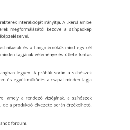
kterek interakcióját irányítja. A „kerül amibe
terek megformálásától kezdve a színpadkép
lképzeléseivel.
ástechnikusok és a hangmérnökök mind egy cél
t minden tagjának véleménye és ötlete fontos
hangban legyen. A próbák során a színészek
izalom és együttműködés a csapat minden tagja
e, amely a rendező víziójának, a színészek
, de a produkció élvezete során érzékelhető,
hoz fordulni.