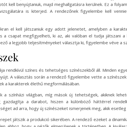
fotót kell benyújtaniuk, majd meghallgatásra kerülnek. Ez a fol
izsgálatára is kiterjed. A rendezőnek figyelembe kell vennie
an el kell játszaniuk egy adott jelenetet, amelyben a karakt
 csapat megfigyelheti, ki az, aki valóban el tudja játszani a kí
ző a legjobb teljesítményeket választja ki, figyelembe véve a s
észek
ája rendkívül színes és tehetséges színészekből áll. Minden egy
újt. A választás során a rendező figyelembe vette a színészek k
ek a karakterek élethű megformálásában.
k a színházi világban, míg mások új tehetségek, akiknek lehe
g gazdagítja a darabot, hiszen a különböző háttérrel rende
get ad arra, hogy új színészeket ismerjenek meg, akik esetleg a 
repet játszik a produkció sikerében. A rendező ezeket a dinamiká
tlen ahhoz, hogy a nézők elmerüljenek a történetben. A kivála