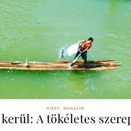
,
HÍREK
MAGAZIN
kerül: A tökéletes szerep