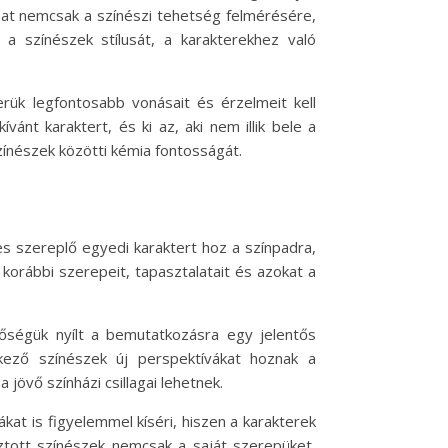
yamat nemcsak a színészi tehetség felmérésére,
 a színészek stílusát, a karakterekhez való
erük legfontosabb vonásait és érzelmeit kell
vánt karaktert, és ki az, aki nem illik bele a
zínészek közötti kémia fontosságát.
es szereplő egyedi karaktert hoz a színpadra,
orábbi szerepeit, tapasztalatait és azokat a
tőségük nyílt a bemutatkozásra egy jelentős
lkező színészek új perspektívákat hoznak a
jövő színházi csillagai lehetnek.
kat is figyelemmel kíséri, hiszen a karakterek
sztott színészek nemcsak a saját szerepüket,