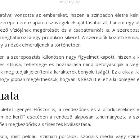
2025.03.29.
slatával vonzotta az embereket, hiszen a színpadon életre keln
k szerepe nem csupán a szövegek elsajátításából áll, hanem egy
dező víziójának megértését és a csapatmunkát is. A szerepos
meghatározza egy produkció sikerét. A szereplők közötti kémia, 
y a nézők elmerüljenek a történetben.
en a szereposztás különösen nagy figyelmet kapott, hiszen a ka
es stílusa, tehetsége és hozzáállása mind befolyásolják a v
k meg tudják jeleníteni a karakterek bonyolultságát. Ez a cikk a „
 hogy jobban megérthessük, hogyan is készült el ez a különleges 
mata
etet igényel. Először is, a rendezőnek és a producereknek vi
ül amibe kerül” esetében a rendező alaposan tanulmányozta a s
ően megkezdődik a színészek kiválasztása.
kon, mint például színházi portálok, szociális média vagy szí