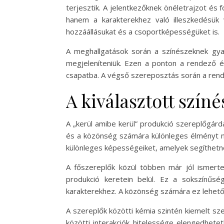
terjesztik. A jelentkezőknek önéletrajzot és 
hanem a karakterekhez való illeszkedésük v
hozzáállásukat és a csoportképességüket is.
A meghallgatások során a színészeknek gyakr
megjeleníteniük. Ezen a ponton a rendező és a
csapatba. A végső szereposztás során a rende
A kiválasztott szín
A „kerül amibe kerül” produkció szereplőgárd
és a közönség számára különleges élményt ny
különleges képességeiket, amelyek segíthetn
A főszereplők közül többen már jól ismerte
produkció keretein belül. Ez a sokszínűsé
karakterekhez. A közönség számára ez lehetősé
A szereplők közötti kémia szintén kiemelt sze
közötti interakciók hitelessége elengedhete