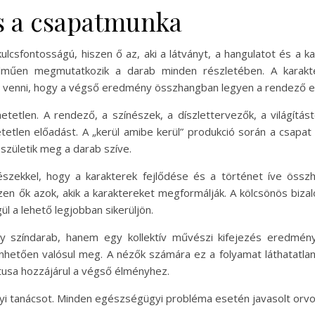
és a csapatmunka
csfontosságú, hiszen ő az, aki a látványt, a hangulatot és a kara
elműen megmutatkozik a darab minden részletében. A karak
ll venni, hogy a végső eredmény összhangban legyen a rendező e
tetlen. A rendező, a színészek, a díszlettervezők, a világít
etetlen előadást. A „kerül amibe kerül” produkció során a csapa
születik meg a darab szíve.
szekkel, hogy a karakterek fejlődése és a történet íve össz
iszen ők azok, akik a karaktereket megformálják. A kölcsönös b
l a lehető legjobban sikerüljön.
y színdarab, hanem egy kollektív művészi kifejezés eredmény
etően valósul meg. A nézők számára ez a folyamat láthatatlan
tusa hozzájárul a végső élményhez.
yi tanácsot. Minden egészségügyi probléma esetén javasolt orvos