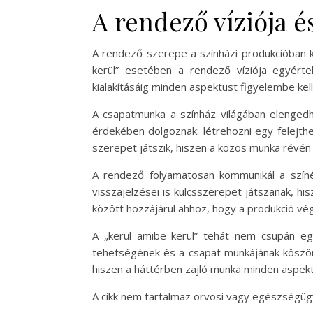
A rendező víziója 
A rendező szerepe a színházi produkcióban kul
kerül” esetében a rendező víziója egyért
kialakításáig minden aspektust figyelembe ke
A csapatmunka a színház világában elengedhe
érdekében dolgoznak: létrehozni egy felejth
szerepet játszik, hiszen a közös munka révén 
A rendező folyamatosan kommunikál a színé
visszajelzései is kulcsszerepet játszanak, h
között hozzájárul ahhoz, hogy a produkció végü
A „kerül amibe kerül” tehát nem csupán eg
tehetségének és a csapat munkájának köszönh
hiszen a háttérben zajló munka minden aspek
A cikk nem tartalmaz orvosi vagy egészségüg