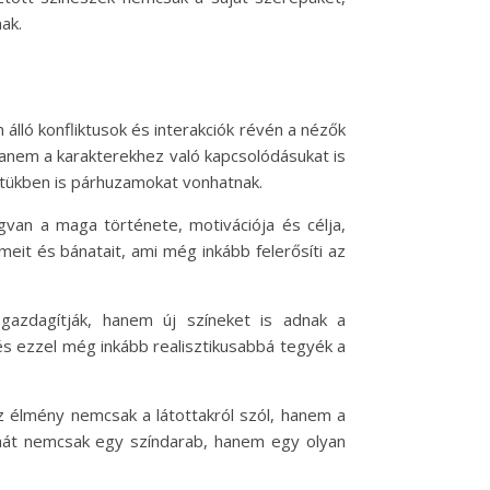
ak.
álló konfliktusok és interakciók révén a nézők
hanem a karakterekhez való kapcsolódásukat is
etükben is párhuzamokat vonhatnak.
gvan a maga története, motivációja és célja,
meit és bánatait, ami még inkább felerősíti az
gazdagítják, hanem új színeket is adnak a
és ezzel még inkább realisztikusabbá tegyék a
z élmény nemcsak a látottakról szól, hanem a
tehát nemcsak egy színdarab, hanem egy olyan