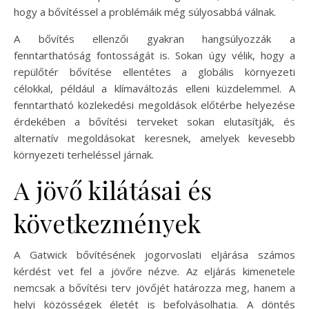
hogy a bővítéssel a problémáik még súlyosabbá válnak.
A bővítés ellenzői gyakran hangsúlyozzák a
fenntarthatóság fontosságát is. Sokan úgy vélik, hogy a
repülőtér bővítése ellentétes a globális környezeti
célokkal, például a klímaváltozás elleni küzdelemmel. A
fenntartható közlekedési megoldások előtérbe helyezése
érdekében a bővítési terveket sokan elutasítják, és
alternatív megoldásokat keresnek, amelyek kevesebb
környezeti terheléssel járnak.
A jövő kilátásai és
következmények
A Gatwick bővítésének jogorvoslati eljárása számos
kérdést vet fel a jövőre nézve. Az eljárás kimenetele
nemcsak a bővítési terv jövőjét határozza meg, hanem a
helyi közösségek életét is befolyásolhatja. A döntés