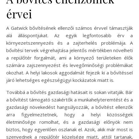
érvei
A Gatwick bővítésének ellenzői számos érvvel támasztják
alá álláspontjukat. Az egyik legfontosabb érv a
környezetszennyezés és a zajterhelés problémája. A
bővítési tervek végrehajtása jelentős mértékben növelheti
a repülőtér forgalmát, ami a környező területeken élők
számára zajszennyezést és levegőminőségi problémákat
okozhat. A helyi lakosok aggodalmát fejezik ki a bővítéssel
járó lehetséges egészségügyi kockázatok miatt is.
Továbbá a bővítés gazdasági hatásait is sokan vitatják. Bár
a bővítést támogató szakértők a munkahelyteremtést és a
gazdasági növekedést hangsúlyozzák, a bővítést ellenzők
arra figyelmeztetnek, hogy a helyi közösségek
életminősége romolhat, és a gazdasági előnyök nem
biztos, hogy egyenlően oszlanak el. Azok, akik már most is
szenvednek a repülőtér közelsége miatt, attól tartanak,