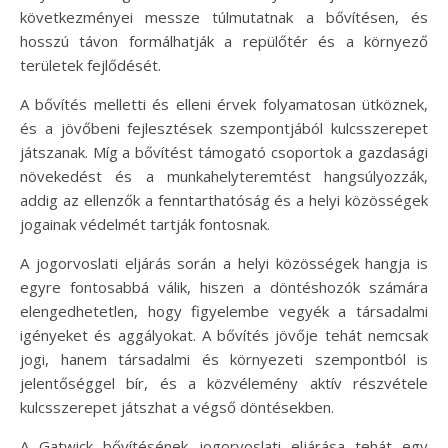
következményei messze túlmutatnak a bővítésen, és
hosszú távon formálhatják a repülőtér és a környező
területek fejlődését.
A bővítés melletti és elleni érvek folyamatosan ütköznek,
és a jövőbeni fejlesztések szempontjából kulcsszerepet
játszanak. Míg a bővítést támogató csoportok a gazdasági
növekedést és a munkahelyteremtést hangsúlyozzák,
addig az ellenzők a fenntarthatóság és a helyi közösségek
jogainak védelmét tartják fontosnak.
A jogorvoslati eljárás során a helyi közösségek hangja is
egyre fontosabbá válik, hiszen a döntéshozók számára
elengedhetetlen, hogy figyelembe vegyék a társadalmi
igényeket és aggályokat. A bővítés jövője tehát nemcsak
jogi, hanem társadalmi és környezeti szempontból is
jelentőséggel bír, és a közvélemény aktív részvétele
kulcsszerepet játszhat a végső döntésekben.
A Gatwick bővítésének jogorvoslati eljárása tehát egy