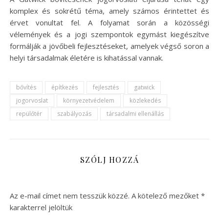
komplex és sokrétű téma, amely számos érintettet és
érvet vonultat fel. A folyamat során a közösségi
vélemények és a jogi szempontok egymást kiegészítve
formálják a jövőbeli fejlesztéseket, amelyek végső soron a
helyi társadalmak életére is kihatással vannak.
bővítés
építkezés
fejlesztés
gatwick
jogorvoslat
környezetvédelem
közlekedés
repülőtér
szabályozás
társadalmi ellenállás
SZÓLJ HOZZÁ
Az e-mail címet nem tesszük közzé.
A kötelező mezőket
*
karakterrel jelöltük