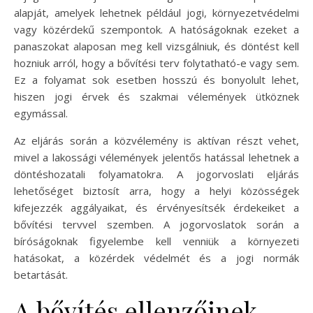
alapját, amelyek lehetnek például jogi, környezetvédelmi
vagy közérdekű szempontok. A hatóságoknak ezeket a
panaszokat alaposan meg kell vizsgálniuk, és döntést kell
hozniuk arról, hogy a bővítési terv folytatható-e vagy sem.
Ez a folyamat sok esetben hosszú és bonyolult lehet,
hiszen jogi érvek és szakmai vélemények ütköznek
egymással.
Az eljárás során a közvélemény is aktívan részt vehet,
mivel a lakossági vélemények jelentős hatással lehetnek a
döntéshozatali folyamatokra. A jogorvoslati eljárás
lehetőséget biztosít arra, hogy a helyi közösségek
kifejezzék aggályaikat, és érvényesítsék érdekeiket a
bővítési tervvel szemben. A jogorvoslatok során a
bíróságoknak figyelembe kell venniük a környezeti
hatásokat, a közérdek védelmét és a jogi normák
betartását.
A bővítés ellenzőinek