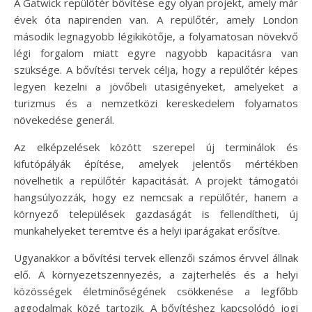
A Gatwick repülőtér bővítése egy olyan projekt, amely már
évek óta napirenden van. A repülőtér, amely London
második legnagyobb légikikötője, a folyamatosan növekvő
légi forgalom miatt egyre nagyobb kapacitásra van
szüksége. A bővítési tervek célja, hogy a repülőtér képes
legyen kezelni a jövőbeli utasigényeket, amelyeket a
turizmus és a nemzetközi kereskedelem folyamatos
növekedése generál.
Az elképzelések között szerepel új terminálok és
kifutópályák építése, amelyek jelentős mértékben
növelhetik a repülőtér kapacitását. A projekt támogatói
hangsúlyozzák, hogy ez nemcsak a repülőtér, hanem a
környező települések gazdaságát is fellendítheti, új
munkahelyeket teremtve és a helyi iparágakat erősítve.
Ugyanakkor a bővítési tervek ellenzői számos érvvel állnak
elő. A környezetszennyezés, a zajterhelés és a helyi
közösségek életminőségének csökkenése a legfőbb
aggodalmak közé tartozik. A bővítéshez kapcsolódó jogi