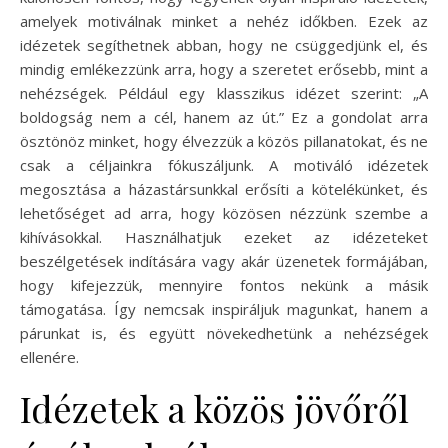
amelyek motiválnak minket a nehéz időkben. Ezek az
idézetek segíthetnek abban, hogy ne csüggedjünk el, és
mindig emlékezzünk arra, hogy a szeretet erősebb, mint a
nehézségek. Például egy klasszikus idézet szerint: „A
boldogság nem a cél, hanem az út.” Ez a gondolat arra
ösztönöz minket, hogy élvezzük a közös pillanatokat, és ne
csak a céljainkra fókuszáljunk. A motiváló idézetek
megosztása a házastársunkkal erősíti a kötelékünket, és
lehetőséget ad arra, hogy közösen nézzünk szembe a
kihívásokkal. Használhatjuk ezeket az idézeteket
beszélgetések indítására vagy akár üzenetek formájában,
hogy kifejezzük, mennyire fontos nekünk a másik
támogatása. Így nemcsak inspiráljuk magunkat, hanem a
párunkat is, és együtt növekedhetünk a nehézségek
ellenére.
Idézetek a közös jövőről