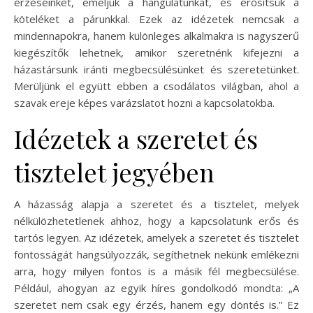
érzéseinket, emeljük a hangulatunkat, és erősítsük a
köteléket a párunkkal. Ezek az idézetek nemcsak a
mindennapokra, hanem különleges alkalmakra is nagyszerű
kiegészítők lehetnek, amikor szeretnénk kifejezni a
házastársunk iránti megbecsülésünket és szeretetünket.
Merüljünk el együtt ebben a csodálatos világban, ahol a
szavak ereje képes varázslatot hozni a kapcsolatokba.
Idézetek a szeretet és
tisztelet jegyében
A házasság alapja a szeretet és a tisztelet, melyek
nélkülözhetetlenek ahhoz, hogy a kapcsolatunk erős és
tartós legyen. Az idézetek, amelyek a szeretet és tisztelet
fontosságát hangsúlyozzák, segíthetnek nekünk emlékezni
arra, hogy milyen fontos is a másik fél megbecsülése.
Például, ahogyan az egyik híres gondolkodó mondta: „A
szeretet nem csak egy érzés, hanem egy döntés is.” Ez