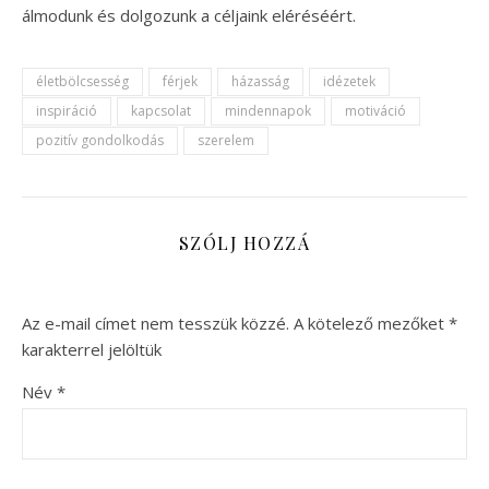
álmodunk és dolgozunk a céljaink eléréséért.
életbölcsesség
férjek
házasság
idézetek
inspiráció
kapcsolat
mindennapok
motiváció
pozitív gondolkodás
szerelem
SZÓLJ HOZZÁ
Az e-mail címet nem tesszük közzé.
A kötelező mezőket
*
karakterrel jelöltük
Név
*