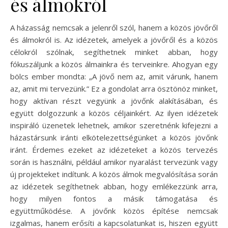
és álmokról
A házasság nemcsak a jelenről szól, hanem a közös jövőről
és álmokról is. Az idézetek, amelyek a jövőről és a közös
célokról szólnak, segíthetnek minket abban, hogy
fókuszáljunk a közös álmainkra és terveinkre. Ahogyan egy
bölcs ember mondta: „A jövő nem az, amit várunk, hanem
az, amit mi tervezünk.” Ez a gondolat arra ösztönöz minket,
hogy aktívan részt vegyünk a jövőnk alakításában, és
együtt dolgozzunk a közös céljainkért. Az ilyen idézetek
inspiráló üzenetek lehetnek, amikor szeretnénk kifejezni a
házastársunk iránti elkötelezettségünket a közös jövőnk
iránt. Érdemes ezeket az idézeteket a közös tervezés
során is használni, például amikor nyaralást tervezünk vagy
új projekteket indítunk. A közös álmok megvalósítása során
az idézetek segíthetnek abban, hogy emlékezzünk arra,
hogy milyen fontos a másik támogatása és
együttműködése. A jövőnk közös építése nemcsak
izgalmas, hanem erősíti a kapcsolatunkat is, hiszen együtt