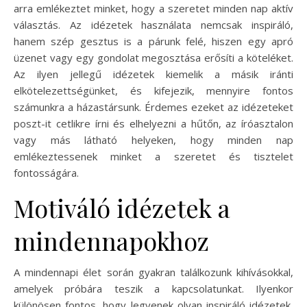
arra emlékeztet minket, hogy a szeretet minden nap aktív
választás. Az idézetek használata nemcsak inspiráló,
hanem szép gesztus is a párunk felé, hiszen egy apró
üzenet vagy egy gondolat megosztása erősíti a köteléket.
Az ilyen jellegű idézetek kiemelik a másik iránti
elkötelezettségünket, és kifejezik, mennyire fontos
számunkra a házastársunk. Érdemes ezeket az idézeteket
poszt-it cetlikre írni és elhelyezni a hűtőn, az íróasztalon
vagy más látható helyeken, hogy minden nap
emlékeztessenek minket a szeretet és tisztelet
fontosságára.
Motiváló idézetek a
mindennapokhoz
A mindennapi élet során gyakran találkozunk kihívásokkal,
amelyek próbára teszik a kapcsolatunkat. Ilyenkor
különösen fontos, hogy legyenek olyan inspiráló idézetek,