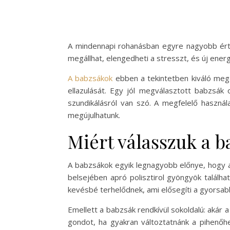
A mindennapi rohanásban egyre nagyobb érték
megállhat, elengedheti a stresszt, és új energ
A babzsákok
ebben a tekintetben kiváló mego
ellazulását. Egy jól megválasztott babzsák 
szundikálásról van szó. A megfelelő haszná
megújulhatunk.
Miért válasszuk a 
A babzsákok egyik legnagyobb előnye, hogy a
belsejében apró polisztirol gyöngyök találh
kevésbé terhelődnek, ami elősegíti a gyorsa
Emellett a babzsák rendkívül sokoldalú: akár 
gondot, ha gyakran változtatnánk a pihenőh