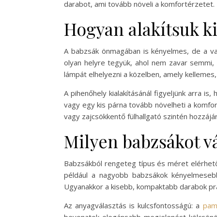
darabot, ami tovább növeli a komfortérzetet.
Hogyan alakítsuk ki
A babzsák önmagában is kényelmes, de a val
olyan helyre tegyük, ahol nem zavar semmi, 
lámpát elhelyezni a közelben, amely kellemes,
A pihenőhely kialakításánál figyeljünk arra i
vagy egy kis párna tovább növelheti a komfo
vagy zajcsökkentő fülhallgató szintén hozzájáru
Milyen babzsákot v
Babzsákból rengeteg típus és méret elérhető
például a nagyobb babzsákok kényelmesebbe
Ugyanakkor a kisebb, kompaktabb darabok pra
Az anyagválasztás is kulcsfontosságú: a
pam