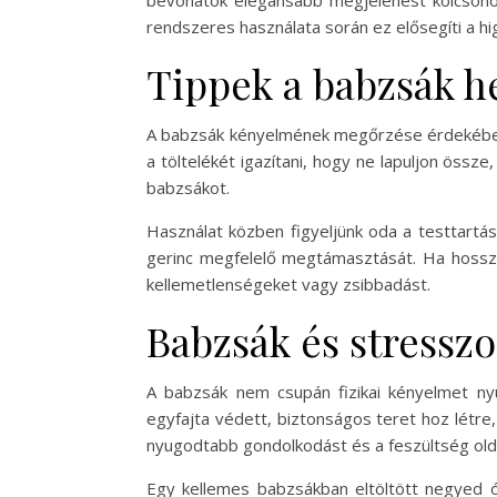
bevonatok elegánsabb megjelenést kölcsönöz
rendszeres használata során ez elősegíti a hi
Tippek a babzsák h
A babzsák kényelmének megőrzése érdekében é
a töltelékét igazítani, hogy ne lapuljon össz
babzsákot.
Használat közben figyeljünk oda a testtartásr
gerinc megfelelő megtámasztását. Ha hossza
kellemetlenségeket vagy zsibbadást.
Babzsák és stresszo
A babzsák nem csupán fizikai kényelmet ny
egyfajta védett, biztonságos teret hoz létre,
nyugodtabb gondolkodást és a feszültség old
Egy kellemes babzsákban eltöltött negyed ó