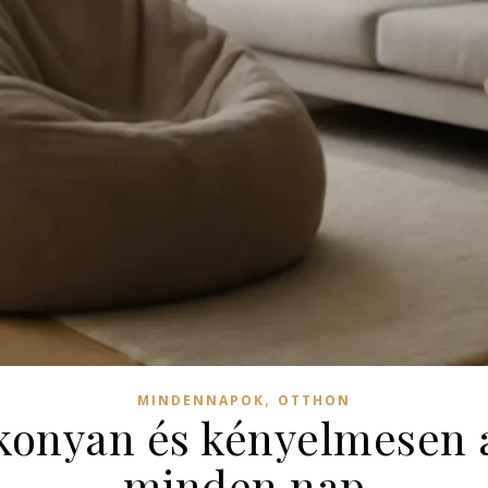
,
MINDENNAPOK
OTTHON
ékonyan és kényelmesen
minden nap