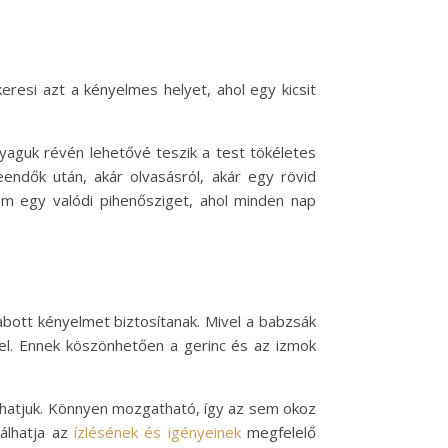
resi azt a kényelmes helyet, ahol egy kicsit
yaguk révén lehetővé teszik a test tökéletes
eendők után, akár olvasásról, akár egy rövid
em egy valódi pihenősziget, ahol minden nap
bott kényelmet biztosítanak. Mivel a babzsák
 el. Ennek köszönhetően a gerinc és az izmok
nálhatjuk. Könnyen mozgatható, így az sem okoz
lálhatja az
ízlésének és igényeinek
megfelelő