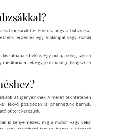
abzsákkal?
akítani körülötte. Fontos, hogy a babzsákot
retnénk, érdemes egy állólámpát vagy asztali
s kiszállhatunk belőle. Egy puha, meleg takaró
y meditáció a cél, egy jó minőségű hangszóró
néshez?
inkább az igényeinknek. A méret tekintetében
ár fekvő pozícióban is pihenhetünk bennük.
ató bútort keresünk.
ban is kényelmesek, míg a műbőr vagy velúr