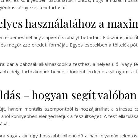
nek, és könnyebben tisztíthatók. Fontos, hogy a huzat mosha
giénikus környezet fenntartását.
elyes használatához a maxi
rdemes néhány alapvető szabályt betartani. Először is, időről
e, és megőrizze eredeti formáját. Egyes esetekben a töltelék pót
a: bár a babzsák alkalmazkodik a testhez, a helyes ülő- vagy fe
bb ideig tartózkodunk benne, időnként érdemes váltogatni a 
ldás – hogyan segít valóban
újt, hanem mentális szempontból is hozzájárulhat a stressz c
 ahol könnyebben elengedhetjük a feszültséget. A test ellazulás
ását.
ra vagy akár egy hosszabb pihenőidő a nap folyamán jelentősen