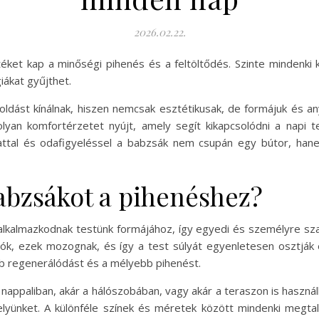
2026.02.22.
et kap a minőségi pihenés és a feltöltődés. Szinte mindenki ke
iákat gyűjthet.
ldást kínálnak, hiszen nemcsak esztétikusak, de formájuk és an
olyan komfortérzetet nyújt, amely segít kikapcsolódni a napi t
lattal és odafigyeléssel a babzsák nem csupán egy bútor, han
babzsákot a pihenéshez?
lkalmazkodnak testünk formájához, így egyedi és személyre sza
atók, ezek mozognak, és így a test súlyát egyenletesen osztják
bb regenerálódást és a mélyebb pihenést.
a nappaliban, akár a hálószobában, vagy akár a teraszon is hasz
elyünket. A különféle színek és méretek között mindenki megta