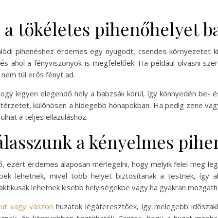
 a tökéletes pihenőhelyet b
ódi pihenéshez érdemes egy nyugodt, csendes környezetet kial
és ahol a fényviszonyok is megfelelőek. Ha például olvasni sze
 nem túl erős fényt ad.
s, hogy legyen elegendő hely a babzsák körül, így könnyedén be- é
rtérzetet, különösen a hidegebb hónapokban. Ha pedig zene vag
lhat a teljes ellazuláshoz.
álasszunk a kényelmes pihe
, ezért érdemes alaposan mérlegelni, hogy melyik felel meg leg
k lehetnek, mivel több helyet biztosítanak a testnek, így ak
ktikusak lehetnek kisebb helyiségekbe vagy ha gyakran mozgath
ut vagy vászon
huzatok légáteresztőek, így melegebb időszak