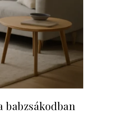
 a babzsákodban