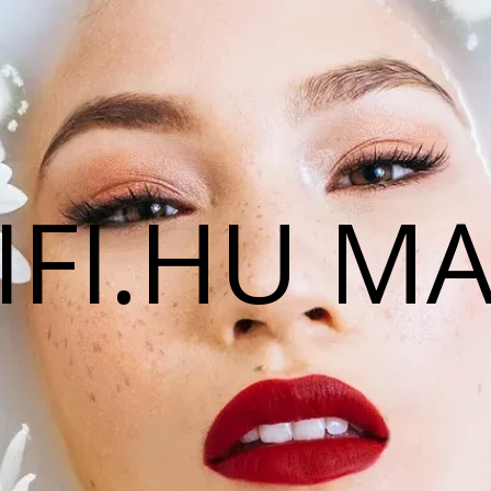
IFI.HU M