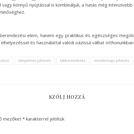
el vagy könnyű nyújtással is kombináljuk, a hatás még intenzíveb
etminőséghez.
kberendezési elem, hanem egy praktikus és egészséges megold
elhelyezéssel és használattal valódi oázissá válhat otthonunkban, 
axáció
kényelmes pihenés
lakberendezés
mindennapi pihenés
SZÓLJ HOZZÁ
ző mezőket
*
karakterrel jelöltük