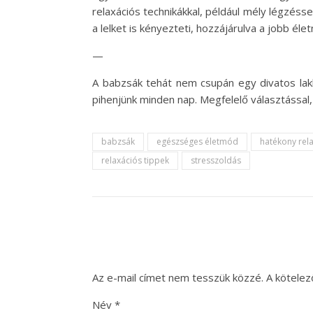
relaxációs technikákkal, például mély légzéss
a lelket is kényezteti, hozzájárulva a jobb él
—
A babzsák tehát nem csupán egy divatos la
pihenjünk minden nap. Megfelelő választással, 
babzsák
egészséges életmód
hatékony rel
relaxációs tippek
stresszoldás
Az e-mail címet nem tesszük közzé.
A kötele
Név
*