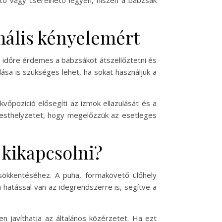
tó vagy cserélhető legyen, hiszen a babzsák
mális kényelemért
 időre érdemes a babzsákot átszellőztetni és
lása is szükséges lehet, ha sokat használjuk a
kvőpozíció elősegíti az izmok ellazulását és a
testhelyzetet, hogy megelőzzük az esetleges
 kikapcsolni?
sökkentéséhez. A puha, formakövető ülőhely
a hatással van az idegrendszerre is, segítve a
 javíthatja az általános közérzetet. Ha ezt