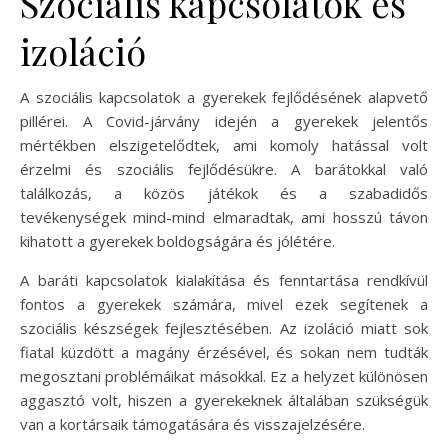
Szociális kapcsolatok és
izoláció
A szociális kapcsolatok a gyerekek fejlődésének alapvető
pillérei. A Covid-járvány idején a gyerekek jelentős
mértékben elszigetelődtek, ami komoly hatással volt
érzelmi és szociális fejlődésükre. A barátokkal való
találkozás, a közös játékok és a szabadidős
tevékenységek mind-mind elmaradtak, ami hosszú távon
kihatott a gyerekek boldogságára és jólétére.
A baráti kapcsolatok kialakítása és fenntartása rendkívül
fontos a gyerekek számára, mivel ezek segítenek a
szociális készségek fejlesztésében. Az izoláció miatt sok
fiatal küzdött a magány érzésével, és sokan nem tudták
megosztani problémáikat másokkal. Ez a helyzet különösen
aggasztó volt, hiszen a gyerekeknek általában szükségük
van a kortársaik támogatására és visszajelzésére.