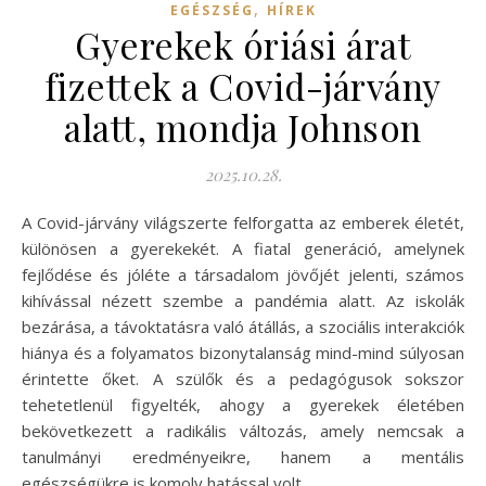
,
EGÉSZSÉG
HÍREK
Gyerekek óriási árat
fizettek a Covid-járvány
alatt, mondja Johnson
2025.10.28.
A Covid-járvány világszerte felforgatta az emberek életét,
különösen a gyerekekét. A fiatal generáció, amelynek
fejlődése és jóléte a társadalom jövőjét jelenti, számos
kihívással nézett szembe a pandémia alatt. Az iskolák
bezárása, a távoktatásra való átállás, a szociális interakciók
hiánya és a folyamatos bizonytalanság mind-mind súlyosan
érintette őket. A szülők és a pedagógusok sokszor
tehetetlenül figyelték, ahogy a gyerekek életében
bekövetkezett a radikális változás, amely nemcsak a
tanulmányi eredményeikre, hanem a mentális
egészségükre is komoly hatással volt.