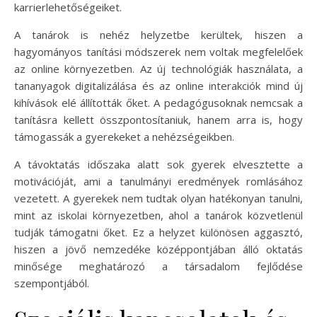
karrierlehetőségeiket.
A tanárok is nehéz helyzetbe kerültek, hiszen a
hagyományos tanítási módszerek nem voltak megfelelőek
az online környezetben. Az új technológiák használata, a
tananyagok digitalizálása és az online interakciók mind új
kihívások elé állították őket. A pedagógusoknak nemcsak a
tanításra kellett összpontosítaniuk, hanem arra is, hogy
támogassák a gyerekeket a nehézségeikben.
A távoktatás időszaka alatt sok gyerek elvesztette a
motivációját, ami a tanulmányi eredmények romlásához
vezetett. A gyerekek nem tudtak olyan hatékonyan tanulni,
mint az iskolai környezetben, ahol a tanárok közvetlenül
tudják támogatni őket. Ez a helyzet különösen aggasztó,
hiszen a jövő nemzedéke középpontjában álló oktatás
minősége meghatározó a társadalom fejlődése
szempontjából.