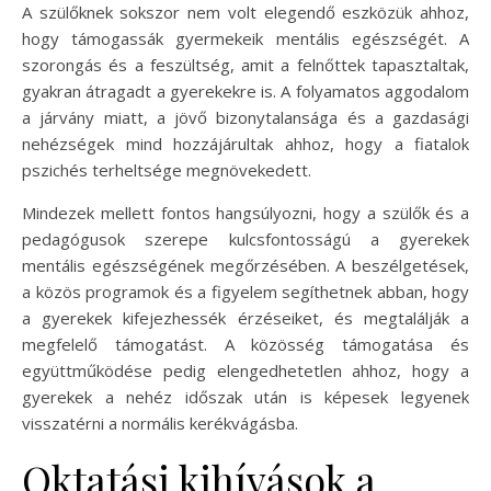
A szülőknek sokszor nem volt elegendő eszközük ahhoz,
hogy támogassák gyermekeik mentális egészségét. A
szorongás és a feszültség, amit a felnőttek tapasztaltak,
gyakran átragadt a gyerekekre is. A folyamatos aggodalom
a járvány miatt, a jövő bizonytalansága és a gazdasági
nehézségek mind hozzájárultak ahhoz, hogy a fiatalok
pszichés terheltsége megnövekedett.
Mindezek mellett fontos hangsúlyozni, hogy a szülők és a
pedagógusok szerepe kulcsfontosságú a gyerekek
mentális egészségének megőrzésében. A beszélgetések,
a közös programok és a figyelem segíthetnek abban, hogy
a gyerekek kifejezhessék érzéseiket, és megtalálják a
megfelelő támogatást. A közösség támogatása és
együttműködése pedig elengedhetetlen ahhoz, hogy a
gyerekek a nehéz időszak után is képesek legyenek
visszatérni a normális kerékvágásba.
Oktatási kihívások a