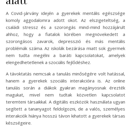
A Covid-járvány idején a gyerekek mentális egészsége
komoly aggodalomra adott okot. Az elszigeteltség, a
családi stressz és a szorongás mind-mind hozzájárult
ahhoz, hogy a fiatalok körében megnövekedett a
szorongásos zavarok, depresszió és más mentális
problémák száma. Az iskolák bezárása miatt sok gyermek
nem tudta megélni a baráti kapcsolatokat, amelyek
elengedhetetlenek a szociális fejlődéshez.
A távoktatás nemcsak a tanulás minőségére volt hatással,
hanem a gyerekek szociális interakcióira is. Az online
tanulás során a diákok gyakran magányosnak érezték
magukat, mivel nem tudtak közvetlen kapcsolatot
teremteni társaikkal. A digitális eszközök használata ugyan
segített a tananyagot feldolgozni, de a valós, személyes
interakciók hiánya hosszú távon kihatott a gyerekek társas
készségeire.