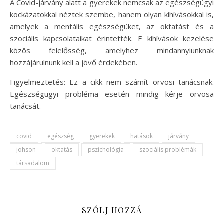
A Covid-járvány alatt a gyerekek nemcsak az egészségügyi
kockázatokkal néztek szembe, hanem olyan kihívásokkal is,
amelyek a mentális egészségüket, az oktatást és a
szociális kapcsolataikat érintették. E kihívások kezelése
közös felelősség, amelyhez mindannyiunknak
hozzájárulnunk kell a jövő érdekében.
Figyelmeztetés: Ez a cikk nem számít orvosi tanácsnak.
Egészségügyi probléma esetén mindig kérje orvosa
tanácsát.
covid
egészség
gyerekek
hatások
járvány
johson
oktatás
pszichológia
szociális problémák
társadalom
SZÓLJ HOZZÁ