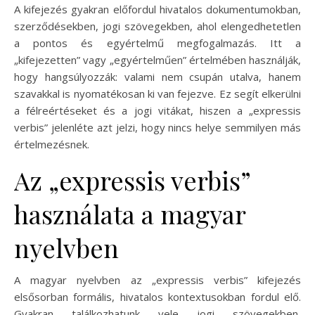
A kifejezés gyakran előfordul hivatalos dokumentumokban,
szerződésekben, jogi szövegekben, ahol elengedhetetlen
a pontos és egyértelmű megfogalmazás. Itt a
„kifejezetten” vagy „egyértelműen” értelmében használják,
hogy hangsúlyozzák: valami nem csupán utalva, hanem
szavakkal is nyomatékosan ki van fejezve. Ez segít elkerülni
a félreértéseket és a jogi vitákat, hiszen a „expressis
verbis” jelenléte azt jelzi, hogy nincs helye semmilyen más
értelmezésnek.
Az „expressis verbis”
használata a magyar
nyelvben
A magyar nyelvben az „expressis verbis” kifejezés
elsősorban formális, hivatalos kontextusokban fordul elő.
Gyakran találkozhatunk vele jogi szövegekben,