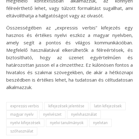
megfelelő kontextusban alkalmazzuk, az könnyen
félreérthető lehet, vagy túlzott formalitást sugallhat, ami
eltávolíthatja a hallgatóságot vagy az olvasót.
Összességében az „expressis verbis” kifejezés egy
hasznos és értékes nyelvi eszköz a magyar nyelvben,
amely segít a pontos és világos kommunikációban.
Megfelelő használatával elkerülhetők a félreértések, és
biztosítható, hogy az üzenet egyértelműen és
határozottan jusson el a címzetthez. Ez különösen fontos a
hivatalos és szakmai szövegekben, de akár a hétköznapi
beszédben is értékes lehet, ha tudatosan és céltudatosan
alkalmazzuk.
expressis verbis
kifejezések jelentése
latin kifejezések
magyar nyelv
nyelvészet
nyelvhasználat
nyelvi kifejezések
nyelvi tanulmányok
nyelvtan
szóhasználat