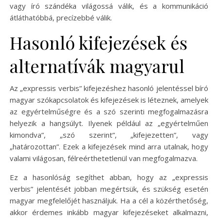
vagy író szándéka világossá válik, és a kommunikáció
átláthatóbbá, precízebbé válik.
Hasonló kifejezések és
alternatívák magyarul
Az „expressis verbis” kifejezéshez hasonló jelentéssel bíró
magyar szókapcsolatok és kifejezések is léteznek, amelyek
az egyértelműségre és a szó szerinti megfogalmazásra
helyezik a hangsúlyt. Ilyenek például az „egyértelműen
kimondva”, „szó szerint”, „kifejezetten”, vagy
„határozottan”. Ezek a kifejezések mind arra utalnak, hogy
valami világosan, félreérthetetlenül van megfogalmazva.
Ez a hasonlóság segíthet abban, hogy az „expressis
verbis” jelentését jobban megértsük, és szükség esetén
magyar megfelelőjét használjuk. Ha a cél a közérthetőség,
akkor érdemes inkább magyar kifejezéseket alkalmazni,