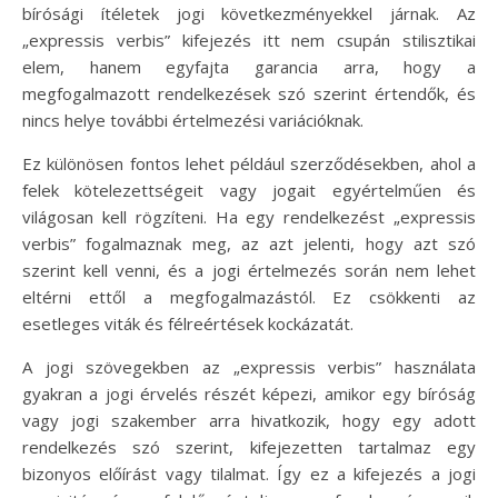
bírósági ítéletek jogi következményekkel járnak. Az
„expressis verbis” kifejezés itt nem csupán stilisztikai
elem, hanem egyfajta garancia arra, hogy a
megfogalmazott rendelkezések szó szerint értendők, és
nincs helye további értelmezési variációknak.
Ez különösen fontos lehet például szerződésekben, ahol a
felek kötelezettségeit vagy jogait egyértelműen és
világosan kell rögzíteni. Ha egy rendelkezést „expressis
verbis” fogalmaznak meg, az azt jelenti, hogy azt szó
szerint kell venni, és a jogi értelmezés során nem lehet
eltérni ettől a megfogalmazástól. Ez csökkenti az
esetleges viták és félreértések kockázatát.
A jogi szövegekben az „expressis verbis” használata
gyakran a jogi érvelés részét képezi, amikor egy bíróság
vagy jogi szakember arra hivatkozik, hogy egy adott
rendelkezés szó szerint, kifejezetten tartalmaz egy
bizonyos előírást vagy tilalmat. Így ez a kifejezés a jogi